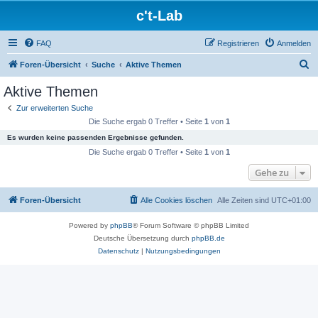
c't-Lab
FAQ
Registrieren
Anmelden
S
Foren-Übersicht
Suche
Aktive Themen
u
Aktive Themen
c
Zur erweiterten Suche
h
Die Suche ergab 0 Treffer • Seite
1
von
1
e
Es wurden keine passenden Ergebnisse gefunden.
Die Suche ergab 0 Treffer • Seite
1
von
1
Gehe zu
Foren-Übersicht
Alle Cookies löschen
Alle Zeiten sind
UTC+01:00
Powered by
phpBB
® Forum Software © phpBB Limited
Deutsche Übersetzung durch
phpBB.de
Datenschutz
|
Nutzungsbedingungen