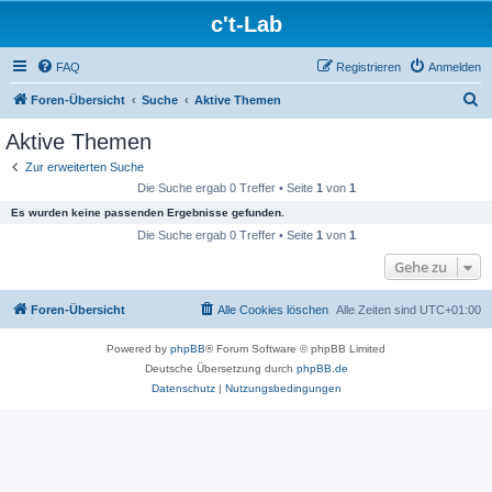
c't-Lab
FAQ
Registrieren
Anmelden
S
Foren-Übersicht
Suche
Aktive Themen
u
Aktive Themen
c
Zur erweiterten Suche
h
Die Suche ergab 0 Treffer • Seite
1
von
1
e
Es wurden keine passenden Ergebnisse gefunden.
Die Suche ergab 0 Treffer • Seite
1
von
1
Gehe zu
Foren-Übersicht
Alle Cookies löschen
Alle Zeiten sind
UTC+01:00
Powered by
phpBB
® Forum Software © phpBB Limited
Deutsche Übersetzung durch
phpBB.de
Datenschutz
|
Nutzungsbedingungen