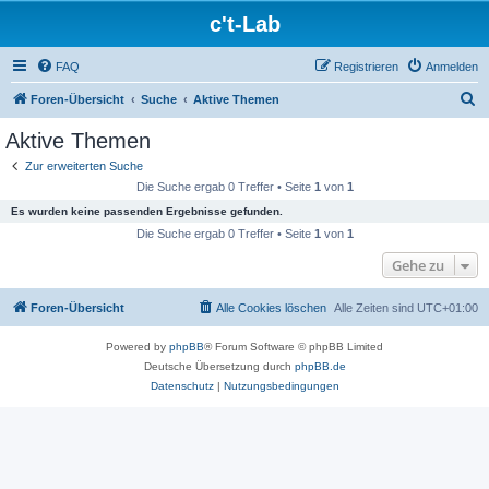
c't-Lab
FAQ
Registrieren
Anmelden
S
Foren-Übersicht
Suche
Aktive Themen
u
Aktive Themen
c
Zur erweiterten Suche
h
Die Suche ergab 0 Treffer • Seite
1
von
1
e
Es wurden keine passenden Ergebnisse gefunden.
Die Suche ergab 0 Treffer • Seite
1
von
1
Gehe zu
Foren-Übersicht
Alle Cookies löschen
Alle Zeiten sind
UTC+01:00
Powered by
phpBB
® Forum Software © phpBB Limited
Deutsche Übersetzung durch
phpBB.de
Datenschutz
|
Nutzungsbedingungen