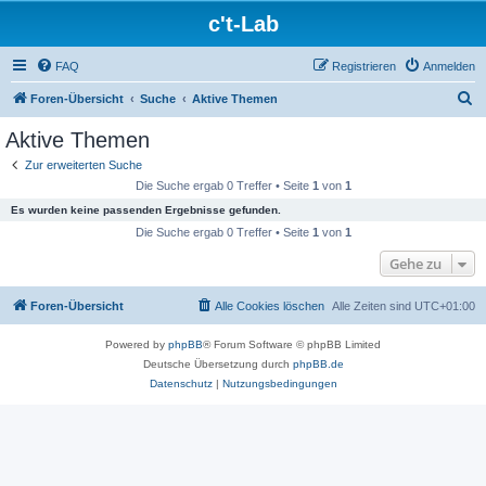
c't-Lab
FAQ
Registrieren
Anmelden
S
Foren-Übersicht
Suche
Aktive Themen
u
Aktive Themen
c
Zur erweiterten Suche
h
Die Suche ergab 0 Treffer • Seite
1
von
1
e
Es wurden keine passenden Ergebnisse gefunden.
Die Suche ergab 0 Treffer • Seite
1
von
1
Gehe zu
Foren-Übersicht
Alle Cookies löschen
Alle Zeiten sind
UTC+01:00
Powered by
phpBB
® Forum Software © phpBB Limited
Deutsche Übersetzung durch
phpBB.de
Datenschutz
|
Nutzungsbedingungen