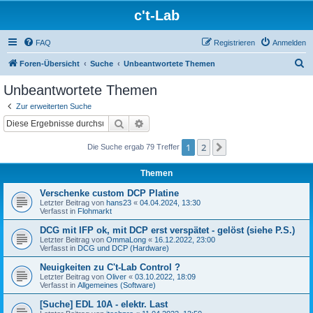
c't-Lab
FAQ
Registrieren
Anmelden
S
Foren-Übersicht
Suche
Unbeantwortete Themen
u
Unbeantwortete Themen
c
Zur erweiterten Suche
h
Suche
Erweiterte Suche
e
1
2
Nächste
Die Suche ergab 79 Treffer
Themen
Verschenke custom DCP Platine
Letzter Beitrag von
hans23
«
04.04.2024, 13:30
Verfasst in
Flohmarkt
DCG mit IFP ok, mit DCP erst verspätet - gelöst (siehe P.S.)
Letzter Beitrag von
OmmaLong
«
16.12.2022, 23:00
Verfasst in
DCG und DCP (Hardware)
Neuigkeiten zu C't-Lab Control ?
Letzter Beitrag von
Oliver
«
03.10.2022, 18:09
Verfasst in
Allgemeines (Software)
[Suche] EDL 10A - elektr. Last