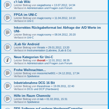
c't lab Wiki
Letzter Beitrag von
siegiathome
«
13.07.2012, 14:34
Verfasst in
Administration und Fragen zum Forum
FPGA im UNI-C
Letzter Beitrag von
magicroomy
«
11.04.2012, 14:10
Verfasst in
Uni-C
Inkorrektes Rückgabeformat bei Abfrage der A/D Werte im
UNI-
Letzter Beitrag von
magicroomy
«
08.04.2012, 20:20
Verfasst in
Uni-C
JLab für Android
Letzter Beitrag von
Viviatis
«
29.01.2012, 13:20
Verfasst in
Instrumentation (Labview, JLab & Co)
Neue Kategorien für Uni-C
Letzter Beitrag von
thoralt
«
12.01.2012, 08:35
Verfasst in
Administration und Fragen zum Forum
Frohe Weihnachten...
Letzter Beitrag von
moosmichel001
«
24.12.2011, 17:34
Verfasst in
Spielwiese
Inbetriebnahme DCG 16 Bit
Letzter Beitrag von
theandreas
«
19.09.2011, 22:40
Verfasst in
DCG und DCP (Hardware)
Hilfe im Raum Chemnitz
Letzter Beitrag von
ct-lab
«
01.02.2011, 15:31
Verfasst in
Spielwiese
DDS Software auf anderer Hardware/Compiler