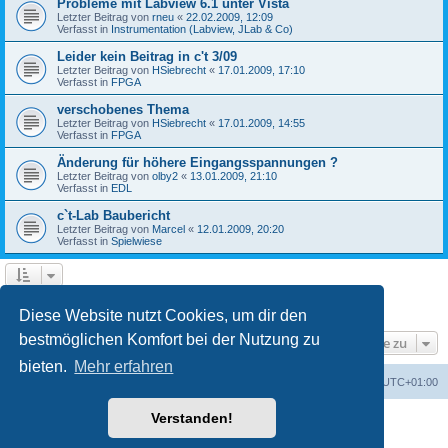
Probleme mit Labview 6.1 unter Vista
Letzter Beitrag von
rneu
«
22.02.2009, 12:09
Verfasst in
Instrumentation (Labview, JLab & Co)
Leider kein Beitrag in c't 3/09
Letzter Beitrag von
HSiebrecht
«
17.01.2009, 17:10
Verfasst in
FPGA
verschobenes Thema
Letzter Beitrag von
HSiebrecht
«
17.01.2009, 14:55
Verfasst in
FPGA
Änderung für höhere Eingangsspannungen ?
Letzter Beitrag von
olby2
«
13.01.2009, 21:10
Verfasst in
EDL
c`t-Lab Baubericht
Letzter Beitrag von
Marcel
«
12.01.2009, 20:20
Verfasst in
Spielwiese
1
2
Nächste
Die Suche ergab 79 Treffer
Diese Website nutzt Cookies, um dir den
bestmöglichen Komfort bei der Nutzung zu
Gehe zu
bieten.
Mehr erfahren
Foren-Übersicht
Alle Cookies löschen
Alle Zeiten sind
UTC+01:00
Verstanden!
Powered by
phpBB
® Forum Software © phpBB Limited
Deutsche Übersetzung durch
phpBB.de