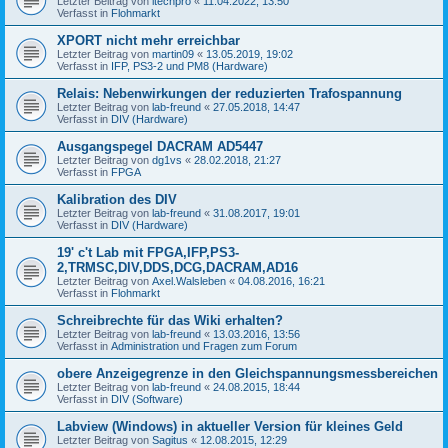
Letzter Beitrag von
itechpro
«
11.04.2022, 13:50
Verfasst in
Flohmarkt
XPORT nicht mehr erreichbar
Letzter Beitrag von
martin09
«
13.05.2019, 19:02
Verfasst in
IFP, PS3-2 und PM8 (Hardware)
Relais: Nebenwirkungen der reduzierten Trafospannung
Letzter Beitrag von
lab-freund
«
27.05.2018, 14:47
Verfasst in
DIV (Hardware)
Ausgangspegel DACRAM AD5447
Letzter Beitrag von
dg1vs
«
28.02.2018, 21:27
Verfasst in
FPGA
Kalibration des DIV
Letzter Beitrag von
lab-freund
«
31.08.2017, 19:01
Verfasst in
DIV (Hardware)
19' c't Lab mit FPGA,IFP,PS3-
2,TRMSC,DIV,DDS,DCG,DACRAM,AD16
Letzter Beitrag von
Axel.Walsleben
«
04.08.2016, 16:21
Verfasst in
Flohmarkt
Schreibrechte für das Wiki erhalten?
Letzter Beitrag von
lab-freund
«
13.03.2016, 13:56
Verfasst in
Administration und Fragen zum Forum
obere Anzeigegrenze in den Gleichspannungsmessbereichen
Letzter Beitrag von
lab-freund
«
24.08.2015, 18:44
Verfasst in
DIV (Software)
Labview (Windows) in aktueller Version für kleines Geld
Letzter Beitrag von
Sagitus
«
12.08.2015, 12:29