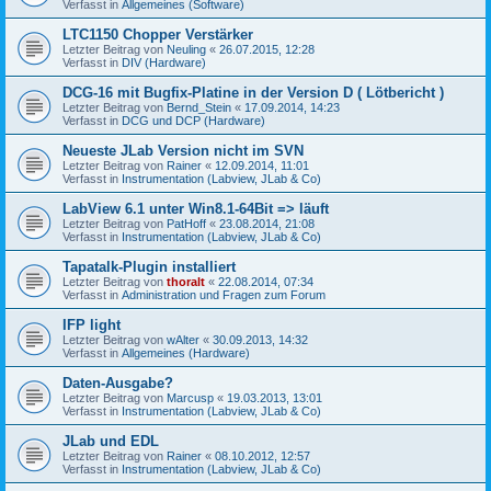
Verfasst in
Allgemeines (Software)
LTC1150 Chopper Verstärker
Letzter Beitrag von
Neuling
«
26.07.2015, 12:28
Verfasst in
DIV (Hardware)
DCG-16 mit Bugfix-Platine in der Version D ( Lötbericht )
Letzter Beitrag von
Bernd_Stein
«
17.09.2014, 14:23
Verfasst in
DCG und DCP (Hardware)
Neueste JLab Version nicht im SVN
Letzter Beitrag von
Rainer
«
12.09.2014, 11:01
Verfasst in
Instrumentation (Labview, JLab & Co)
LabView 6.1 unter Win8.1-64Bit => läuft
Letzter Beitrag von
PatHoff
«
23.08.2014, 21:08
Verfasst in
Instrumentation (Labview, JLab & Co)
Tapatalk-Plugin installiert
Letzter Beitrag von
thoralt
«
22.08.2014, 07:34
Verfasst in
Administration und Fragen zum Forum
IFP light
Letzter Beitrag von
wAlter
«
30.09.2013, 14:32
Verfasst in
Allgemeines (Hardware)
Daten-Ausgabe?
Letzter Beitrag von
Marcusp
«
19.03.2013, 13:01
Verfasst in
Instrumentation (Labview, JLab & Co)
JLab und EDL
Letzter Beitrag von
Rainer
«
08.10.2012, 12:57
Verfasst in
Instrumentation (Labview, JLab & Co)