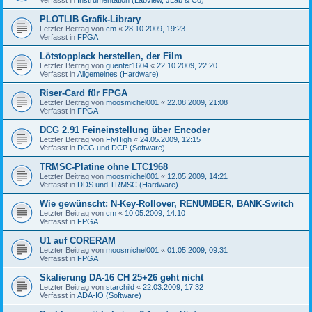
PLOTLIB Grafik-Library
Letzter Beitrag von
cm
«
28.10.2009, 19:23
Verfasst in
FPGA
Lötstopplack herstellen, der Film
Letzter Beitrag von
guenter1604
«
22.10.2009, 22:20
Verfasst in
Allgemeines (Hardware)
Riser-Card für FPGA
Letzter Beitrag von
moosmichel001
«
22.08.2009, 21:08
Verfasst in
FPGA
DCG 2.91 Feineinstellung über Encoder
Letzter Beitrag von
FlyHigh
«
24.05.2009, 12:15
Verfasst in
DCG und DCP (Software)
TRMSC-Platine ohne LTC1968
Letzter Beitrag von
moosmichel001
«
12.05.2009, 14:21
Verfasst in
DDS und TRMSC (Hardware)
Wie gewünscht: N-Key-Rollover, RENUMBER, BANK-Switch
Letzter Beitrag von
cm
«
10.05.2009, 14:10
Verfasst in
FPGA
U1 auf CORERAM
Letzter Beitrag von
moosmichel001
«
01.05.2009, 09:31
Verfasst in
FPGA
Skalierung DA-16 CH 25+26 geht nicht
Letzter Beitrag von
starchild
«
22.03.2009, 17:32
Verfasst in
ADA-IO (Software)