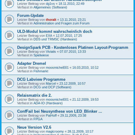
Letzter Beitrag von
dg1vs
«
18.11.2010, 22:49
Verfasst in
Allgemeines (Software)
Forum-Update
Letzter Beitrag von
thoralt
«
13.11.2010, 23:21
Verfasst in
Administration und Fragen zum Forum
ULD-Modul kommt wahrscheinlich doch
Letzter Beitrag von
EXA
«
12.07.2010, 17:25
Verfasst in
DDS und TRMSC (Hardware)
DesignSpark PCB - Kostenloses Platinen Layout-Programm
Letzter Beitrag von
Viviatis
«
07.07.2010, 13:33
Verfasst in
Spielwiese
Adapter Dremel
Letzter Beitrag von
moosmichel001
«
16.03.2010, 10:12
Verfasst in
Flohmarkt
DCG Labview Programme
Letzter Beitrag von
Marcel
«
23.12.2009, 10:57
Verfasst in
DCG und DCP (Software)
Relaismatrix die 2.
Letzter Beitrag von
moosmichel001
«
21.12.2009, 19:53
Verfasst in
ADA-IO (Hardware)
ConfFail bei Neusynthese von LED_Blinker ...
Letzter Beitrag von
PatHoff
«
29.11.2009, 23:38
Verfasst in
FPGA
Neue Version V2.6
Letzter Beitrag von
magicroomy
«
28.11.2009, 10:17
Verfasst in
Instrumentation (Labview, JLab & Co)