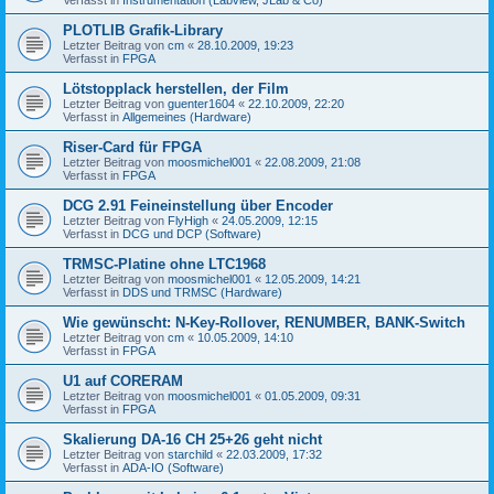
PLOTLIB Grafik-Library
Letzter Beitrag von
cm
«
28.10.2009, 19:23
Verfasst in
FPGA
Lötstopplack herstellen, der Film
Letzter Beitrag von
guenter1604
«
22.10.2009, 22:20
Verfasst in
Allgemeines (Hardware)
Riser-Card für FPGA
Letzter Beitrag von
moosmichel001
«
22.08.2009, 21:08
Verfasst in
FPGA
DCG 2.91 Feineinstellung über Encoder
Letzter Beitrag von
FlyHigh
«
24.05.2009, 12:15
Verfasst in
DCG und DCP (Software)
TRMSC-Platine ohne LTC1968
Letzter Beitrag von
moosmichel001
«
12.05.2009, 14:21
Verfasst in
DDS und TRMSC (Hardware)
Wie gewünscht: N-Key-Rollover, RENUMBER, BANK-Switch
Letzter Beitrag von
cm
«
10.05.2009, 14:10
Verfasst in
FPGA
U1 auf CORERAM
Letzter Beitrag von
moosmichel001
«
01.05.2009, 09:31
Verfasst in
FPGA
Skalierung DA-16 CH 25+26 geht nicht
Letzter Beitrag von
starchild
«
22.03.2009, 17:32
Verfasst in
ADA-IO (Software)