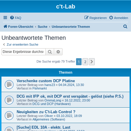
c't-Lab
FAQ
Registrieren
Anmelden
S
Foren-Übersicht
Suche
Unbeantwortete Themen
u
Unbeantwortete Themen
c
Zur erweiterten Suche
h
Suche
Erweiterte Suche
e
1
2
Nächste
Die Suche ergab 79 Treffer
Themen
Verschenke custom DCP Platine
Letzter Beitrag von
hans23
«
04.04.2024, 13:30
Verfasst in
Flohmarkt
DCG mit IFP ok, mit DCP erst verspätet - gelöst (siehe P.S.)
Letzter Beitrag von
OmmaLong
«
16.12.2022, 23:00
Verfasst in
DCG und DCP (Hardware)
Neuigkeiten zu C't-Lab Control ?
Letzter Beitrag von
Oliver
«
03.10.2022, 18:09
Verfasst in
Allgemeines (Software)
[Suche] EDL 10A - elektr. Last