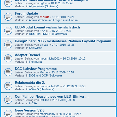
Letzter Beitrag von
dg1vs
«
18.11.2010, 22:49
Verfasst in
Allgemeines (Software)
Forum-Update
Letzter Beitrag von
thoralt
«
13.11.2010, 23:21
Verfasst in
Administration und Fragen zum Forum
ULD-Modul kommt wahrscheinlich doch
Letzter Beitrag von
EXA
«
12.07.2010, 17:25
Verfasst in
DDS und TRMSC (Hardware)
DesignSpark PCB - Kostenloses Platinen Layout-Programm
Letzter Beitrag von
Viviatis
«
07.07.2010, 13:33
Verfasst in
Spielwiese
Adapter Dremel
Letzter Beitrag von
moosmichel001
«
16.03.2010, 10:12
Verfasst in
Flohmarkt
DCG Labview Programme
Letzter Beitrag von
Marcel
«
23.12.2009, 10:57
Verfasst in
DCG und DCP (Software)
Relaismatrix die 2.
Letzter Beitrag von
moosmichel001
«
21.12.2009, 19:53
Verfasst in
ADA-IO (Hardware)
ConfFail bei Neusynthese von LED_Blinker ...
Letzter Beitrag von
PatHoff
«
29.11.2009, 23:38
Verfasst in
FPGA
Neue Version V2.6
Letzter Beitrag von
magicroomy
«
28.11.2009, 10:17
Verfasst in
Instrumentation (Labview, JLab & Co)