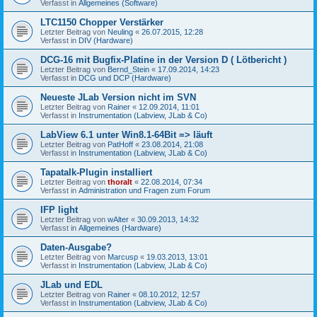
Verfasst in
Allgemeines (Software)
LTC1150 Chopper Verstärker
Letzter Beitrag von
Neuling
«
26.07.2015, 12:28
Verfasst in
DIV (Hardware)
DCG-16 mit Bugfix-Platine in der Version D ( Lötbericht )
Letzter Beitrag von
Bernd_Stein
«
17.09.2014, 14:23
Verfasst in
DCG und DCP (Hardware)
Neueste JLab Version nicht im SVN
Letzter Beitrag von
Rainer
«
12.09.2014, 11:01
Verfasst in
Instrumentation (Labview, JLab & Co)
LabView 6.1 unter Win8.1-64Bit => läuft
Letzter Beitrag von
PatHoff
«
23.08.2014, 21:08
Verfasst in
Instrumentation (Labview, JLab & Co)
Tapatalk-Plugin installiert
Letzter Beitrag von
thoralt
«
22.08.2014, 07:34
Verfasst in
Administration und Fragen zum Forum
IFP light
Letzter Beitrag von
wAlter
«
30.09.2013, 14:32
Verfasst in
Allgemeines (Hardware)
Daten-Ausgabe?
Letzter Beitrag von
Marcusp
«
19.03.2013, 13:01
Verfasst in
Instrumentation (Labview, JLab & Co)
JLab und EDL
Letzter Beitrag von
Rainer
«
08.10.2012, 12:57
Verfasst in
Instrumentation (Labview, JLab & Co)