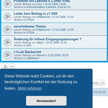
Probleme mit Labview 6.1 unter Vista
Letzter Beitrag von
rneu
«
22.02.2009, 12:09
Verfasst in
Instrumentation (Labview, JLab & Co)
Leider kein Beitrag in c't 3/09
Letzter Beitrag von
HSiebrecht
«
17.01.2009, 17:10
Verfasst in
FPGA
verschobenes Thema
Letzter Beitrag von
HSiebrecht
«
17.01.2009, 14:55
Verfasst in
FPGA
Änderung für höhere Eingangsspannungen ?
Letzter Beitrag von
olby2
«
13.01.2009, 21:10
Verfasst in
EDL
c`t-Lab Baubericht
Letzter Beitrag von
Marcel
«
12.01.2009, 20:20
Verfasst in
Spielwiese
1
2
Nächste
Die Suche ergab 79 Treffer
Diese Website nutzt Cookies, um dir den
bestmöglichen Komfort bei der Nutzung zu
Gehe zu
bieten.
Mehr erfahren
Foren-Übersicht
Alle Cookies löschen
Alle Zeiten sind
UTC+01:00
Verstanden!
Powered by
phpBB
® Forum Software © phpBB Limited
Deutsche Übersetzung durch
phpBB.de