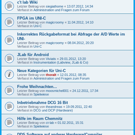
c't lab Wiki
Letzter Beitrag von
siegiathome
«
13.07.2012, 14:34
Verfasst in
Administration und Fragen zum Forum
FPGA im UNI-C
Letzter Beitrag von
magicroomy
«
11.04.2012, 14:10
Verfasst in
Uni-C
Inkorrektes Rückgabeformat bei Abfrage der A/D Werte im
UNI-
Letzter Beitrag von
magicroomy
«
08.04.2012, 20:20
Verfasst in
Uni-C
JLab für Android
Letzter Beitrag von
Viviatis
«
29.01.2012, 13:20
Verfasst in
Instrumentation (Labview, JLab & Co)
Neue Kategorien für Uni-C
Letzter Beitrag von
thoralt
«
12.01.2012, 08:35
Verfasst in
Administration und Fragen zum Forum
Frohe Weihnachten...
Letzter Beitrag von
moosmichel001
«
24.12.2011, 17:34
Verfasst in
Spielwiese
Inbetriebnahme DCG 16 Bit
Letzter Beitrag von
theandreas
«
19.09.2011, 22:40
Verfasst in
DCG und DCP (Hardware)
Hilfe im Raum Chemnitz
Letzter Beitrag von
ct-lab
«
01.02.2011, 15:31
Verfasst in
Spielwiese
DDS Software auf anderer Hardware/Compiler