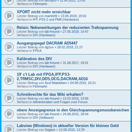
Letzter Beitrag von
itechpro
«
11.04.2022, 13:50
Verfasst in
Flohmarkt
XPORT nicht mehr erreichbar
Letzter Beitrag von
martin09
«
13.05.2019, 19:02
Verfasst in
IFP, PS3-2 und PM8 (Hardware)
Relais: Nebenwirkungen der reduzierten Trafospannung
Letzter Beitrag von
lab-freund
«
27.05.2018, 14:47
Verfasst in
DIV (Hardware)
Ausgangspegel DACRAM AD5447
Letzter Beitrag von
dg1vs
«
28.02.2018, 21:27
Verfasst in
FPGA
Kalibration des DIV
Letzter Beitrag von
lab-freund
«
31.08.2017, 19:01
Verfasst in
DIV (Hardware)
19' c't Lab mit FPGA,IFP,PS3-
2,TRMSC,DIV,DDS,DCG,DACRAM,AD16
Letzter Beitrag von
Axel.Walsleben
«
04.08.2016, 16:21
Verfasst in
Flohmarkt
Schreibrechte für das Wiki erhalten?
Letzter Beitrag von
lab-freund
«
13.03.2016, 13:56
Verfasst in
Administration und Fragen zum Forum
obere Anzeigegrenze in den Gleichspannungsmessbereichen
Letzter Beitrag von
lab-freund
«
24.08.2015, 18:44
Verfasst in
DIV (Software)
Labview (Windows) in aktueller Version für kleines Geld
Letzter Beitrag von
Sagitus
«
12.08.2015, 12:29