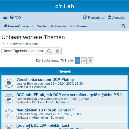
c't-Lab
FAQ
Registrieren
Anmelden
S
Foren-Übersicht
Suche
Unbeantwortete Themen
u
Unbeantwortete Themen
c
Zur erweiterten Suche
h
Suche
Erweiterte Suche
e
1
2
Nächste
Die Suche ergab 79 Treffer
Themen
Verschenke custom DCP Platine
Letzter Beitrag von
hans23
«
04.04.2024, 13:30
Verfasst in
Flohmarkt
DCG mit IFP ok, mit DCP erst verspätet - gelöst (siehe P.S.)
Letzter Beitrag von
OmmaLong
«
16.12.2022, 23:00
Verfasst in
DCG und DCP (Hardware)
Neuigkeiten zu C't-Lab Control ?
Letzter Beitrag von
Oliver
«
03.10.2022, 18:09
Verfasst in
Allgemeines (Software)
[Suche] EDL 10A - elektr. Last