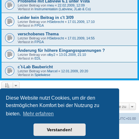
Probleme mit Labview 6.1 unter Vista
Letzter Beitrag von
rneu
«
22.02.2009, 12:09
Verfasst in
Instrumentation (Labview, JLab & Co)
Leider kein Beitrag in c't 3/09
Letzter Beitrag von
HSiebrecht
«
17.01.2009, 17:10
Verfasst in
FPGA
verschobenes Thema
Letzter Beitrag von
HSiebrecht
«
17.01.2009, 14:55
Verfasst in
FPGA
Änderung für höhere Eingangsspannungen ?
Letzter Beitrag von
olby2
«
13.01.2009, 21:10
Verfasst in
EDL
c`t-Lab Baubericht
Letzter Beitrag von
Marcel
«
12.01.2009, 20:20
Verfasst in
Spielwiese
1
2
Nächste
Die Suche ergab 79 Treffer
Diese Website nutzt Cookies, um dir den
bestmöglichen Komfort bei der Nutzung zu
Gehe zu
bieten.
Mehr erfahren
Foren-Übersicht
Alle Cookies löschen
Alle Zeiten sind
UTC+01:00
Verstanden!
Powered by
phpBB
® Forum Software © phpBB Limited
Deutsche Übersetzung durch
phpBB.de