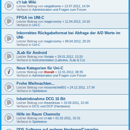
c't lab Wiki
Letzter Beitrag von
siegiathome
«
13.07.2012, 14:34
Verfasst in
Administration und Fragen zum Forum
FPGA im UNI-C
Letzter Beitrag von
magicroomy
«
11.04.2012, 14:10
Verfasst in
Uni-C
Inkorrektes Rückgabeformat bei Abfrage der A/D Werte im
UNI-
Letzter Beitrag von
magicroomy
«
08.04.2012, 20:20
Verfasst in
Uni-C
JLab für Android
Letzter Beitrag von
Viviatis
«
29.01.2012, 13:20
Verfasst in
Instrumentation (Labview, JLab & Co)
Neue Kategorien für Uni-C
Letzter Beitrag von
thoralt
«
12.01.2012, 08:35
Verfasst in
Administration und Fragen zum Forum
Frohe Weihnachten...
Letzter Beitrag von
moosmichel001
«
24.12.2011, 17:34
Verfasst in
Spielwiese
Inbetriebnahme DCG 16 Bit
Letzter Beitrag von
theandreas
«
19.09.2011, 22:40
Verfasst in
DCG und DCP (Hardware)
Hilfe im Raum Chemnitz
Letzter Beitrag von
ct-lab
«
01.02.2011, 15:31
Verfasst in
Spielwiese
DDS Software auf anderer Hardware/Compiler