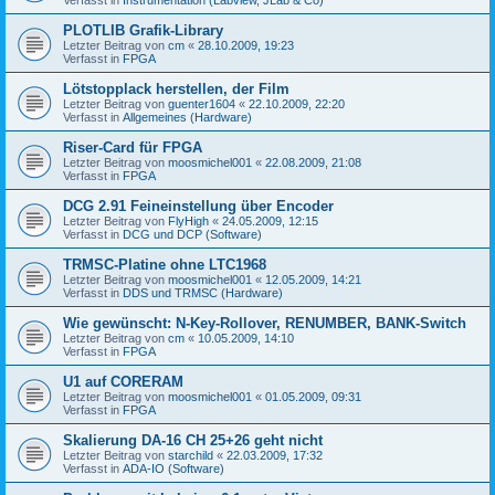
PLOTLIB Grafik-Library
Letzter Beitrag von
cm
«
28.10.2009, 19:23
Verfasst in
FPGA
Lötstopplack herstellen, der Film
Letzter Beitrag von
guenter1604
«
22.10.2009, 22:20
Verfasst in
Allgemeines (Hardware)
Riser-Card für FPGA
Letzter Beitrag von
moosmichel001
«
22.08.2009, 21:08
Verfasst in
FPGA
DCG 2.91 Feineinstellung über Encoder
Letzter Beitrag von
FlyHigh
«
24.05.2009, 12:15
Verfasst in
DCG und DCP (Software)
TRMSC-Platine ohne LTC1968
Letzter Beitrag von
moosmichel001
«
12.05.2009, 14:21
Verfasst in
DDS und TRMSC (Hardware)
Wie gewünscht: N-Key-Rollover, RENUMBER, BANK-Switch
Letzter Beitrag von
cm
«
10.05.2009, 14:10
Verfasst in
FPGA
U1 auf CORERAM
Letzter Beitrag von
moosmichel001
«
01.05.2009, 09:31
Verfasst in
FPGA
Skalierung DA-16 CH 25+26 geht nicht
Letzter Beitrag von
starchild
«
22.03.2009, 17:32
Verfasst in
ADA-IO (Software)