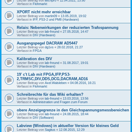
Letzter Beitrag von
itechpro
«
11.04.2022, 13:50
Verfasst in
Flohmarkt
XPORT nicht mehr erreichbar
Letzter Beitrag von
martin09
«
13.05.2019, 19:02
Verfasst in
IFP, PS3-2 und PM8 (Hardware)
Relais: Nebenwirkungen der reduzierten Trafospannung
Letzter Beitrag von
lab-freund
«
27.05.2018, 14:47
Verfasst in
DIV (Hardware)
Ausgangspegel DACRAM AD5447
Letzter Beitrag von
dg1vs
«
28.02.2018, 21:27
Verfasst in
FPGA
Kalibration des DIV
Letzter Beitrag von
lab-freund
«
31.08.2017, 19:01
Verfasst in
DIV (Hardware)
19' c't Lab mit FPGA,IFP,PS3-
2,TRMSC,DIV,DDS,DCG,DACRAM,AD16
Letzter Beitrag von
Axel.Walsleben
«
04.08.2016, 16:21
Verfasst in
Flohmarkt
Schreibrechte für das Wiki erhalten?
Letzter Beitrag von
lab-freund
«
13.03.2016, 13:56
Verfasst in
Administration und Fragen zum Forum
obere Anzeigegrenze in den Gleichspannungsmessbereichen
Letzter Beitrag von
lab-freund
«
24.08.2015, 18:44
Verfasst in
DIV (Software)
Labview (Windows) in aktueller Version für kleines Geld
Letzter Beitrag von
Sagitus
«
12.08.2015, 12:29