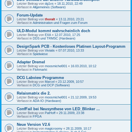
Letzter Beitrag von
dg1vs
«
18.11.2010, 22:49
Verfasst in
Allgemeines (Software)
Forum-Update
Letzter Beitrag von
thoralt
«
13.11.2010, 23:21
Verfasst in
Administration und Fragen zum Forum
ULD-Modul kommt wahrscheinlich doch
Letzter Beitrag von
EXA
«
12.07.2010, 17:25
Verfasst in
DDS und TRMSC (Hardware)
DesignSpark PCB - Kostenloses Platinen Layout-Programm
Letzter Beitrag von
Viviatis
«
07.07.2010, 13:33
Verfasst in
Spielwiese
Adapter Dremel
Letzter Beitrag von
moosmichel001
«
16.03.2010, 10:12
Verfasst in
Flohmarkt
DCG Labview Programme
Letzter Beitrag von
Marcel
«
23.12.2009, 10:57
Verfasst in
DCG und DCP (Software)
Relaismatrix die 2.
Letzter Beitrag von
moosmichel001
«
21.12.2009, 19:53
Verfasst in
ADA-IO (Hardware)
ConfFail bei Neusynthese von LED_Blinker ...
Letzter Beitrag von
PatHoff
«
29.11.2009, 23:38
Verfasst in
FPGA
Neue Version V2.6
Letzter Beitrag von
magicroomy
«
28.11.2009, 10:17
Verfasst in
Instrumentation (Labview, JLab & Co)