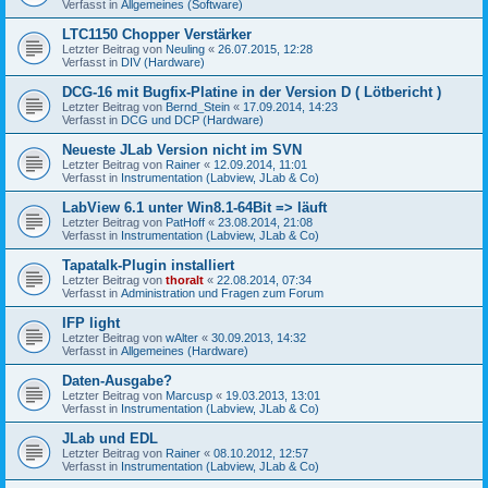
Verfasst in
Allgemeines (Software)
LTC1150 Chopper Verstärker
Letzter Beitrag von
Neuling
«
26.07.2015, 12:28
Verfasst in
DIV (Hardware)
DCG-16 mit Bugfix-Platine in der Version D ( Lötbericht )
Letzter Beitrag von
Bernd_Stein
«
17.09.2014, 14:23
Verfasst in
DCG und DCP (Hardware)
Neueste JLab Version nicht im SVN
Letzter Beitrag von
Rainer
«
12.09.2014, 11:01
Verfasst in
Instrumentation (Labview, JLab & Co)
LabView 6.1 unter Win8.1-64Bit => läuft
Letzter Beitrag von
PatHoff
«
23.08.2014, 21:08
Verfasst in
Instrumentation (Labview, JLab & Co)
Tapatalk-Plugin installiert
Letzter Beitrag von
thoralt
«
22.08.2014, 07:34
Verfasst in
Administration und Fragen zum Forum
IFP light
Letzter Beitrag von
wAlter
«
30.09.2013, 14:32
Verfasst in
Allgemeines (Hardware)
Daten-Ausgabe?
Letzter Beitrag von
Marcusp
«
19.03.2013, 13:01
Verfasst in
Instrumentation (Labview, JLab & Co)
JLab und EDL
Letzter Beitrag von
Rainer
«
08.10.2012, 12:57
Verfasst in
Instrumentation (Labview, JLab & Co)