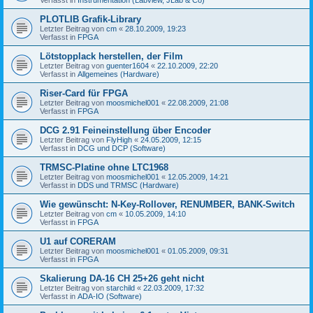
PLOTLIB Grafik-Library
Letzter Beitrag von
cm
«
28.10.2009, 19:23
Verfasst in
FPGA
Lötstopplack herstellen, der Film
Letzter Beitrag von
guenter1604
«
22.10.2009, 22:20
Verfasst in
Allgemeines (Hardware)
Riser-Card für FPGA
Letzter Beitrag von
moosmichel001
«
22.08.2009, 21:08
Verfasst in
FPGA
DCG 2.91 Feineinstellung über Encoder
Letzter Beitrag von
FlyHigh
«
24.05.2009, 12:15
Verfasst in
DCG und DCP (Software)
TRMSC-Platine ohne LTC1968
Letzter Beitrag von
moosmichel001
«
12.05.2009, 14:21
Verfasst in
DDS und TRMSC (Hardware)
Wie gewünscht: N-Key-Rollover, RENUMBER, BANK-Switch
Letzter Beitrag von
cm
«
10.05.2009, 14:10
Verfasst in
FPGA
U1 auf CORERAM
Letzter Beitrag von
moosmichel001
«
01.05.2009, 09:31
Verfasst in
FPGA
Skalierung DA-16 CH 25+26 geht nicht
Letzter Beitrag von
starchild
«
22.03.2009, 17:32
Verfasst in
ADA-IO (Software)