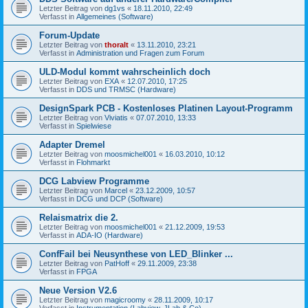
Letzter Beitrag von
dg1vs
«
18.11.2010, 22:49
Verfasst in
Allgemeines (Software)
Forum-Update
Letzter Beitrag von
thoralt
«
13.11.2010, 23:21
Verfasst in
Administration und Fragen zum Forum
ULD-Modul kommt wahrscheinlich doch
Letzter Beitrag von
EXA
«
12.07.2010, 17:25
Verfasst in
DDS und TRMSC (Hardware)
DesignSpark PCB - Kostenloses Platinen Layout-Programm
Letzter Beitrag von
Viviatis
«
07.07.2010, 13:33
Verfasst in
Spielwiese
Adapter Dremel
Letzter Beitrag von
moosmichel001
«
16.03.2010, 10:12
Verfasst in
Flohmarkt
DCG Labview Programme
Letzter Beitrag von
Marcel
«
23.12.2009, 10:57
Verfasst in
DCG und DCP (Software)
Relaismatrix die 2.
Letzter Beitrag von
moosmichel001
«
21.12.2009, 19:53
Verfasst in
ADA-IO (Hardware)
ConfFail bei Neusynthese von LED_Blinker ...
Letzter Beitrag von
PatHoff
«
29.11.2009, 23:38
Verfasst in
FPGA
Neue Version V2.6
Letzter Beitrag von
magicroomy
«
28.11.2009, 10:17
Verfasst in
Instrumentation (Labview, JLab & Co)