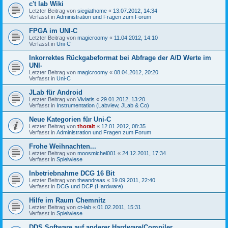
c't lab Wiki
Letzter Beitrag von
siegiathome
«
13.07.2012, 14:34
Verfasst in
Administration und Fragen zum Forum
FPGA im UNI-C
Letzter Beitrag von
magicroomy
«
11.04.2012, 14:10
Verfasst in
Uni-C
Inkorrektes Rückgabeformat bei Abfrage der A/D Werte im
UNI-
Letzter Beitrag von
magicroomy
«
08.04.2012, 20:20
Verfasst in
Uni-C
JLab für Android
Letzter Beitrag von
Viviatis
«
29.01.2012, 13:20
Verfasst in
Instrumentation (Labview, JLab & Co)
Neue Kategorien für Uni-C
Letzter Beitrag von
thoralt
«
12.01.2012, 08:35
Verfasst in
Administration und Fragen zum Forum
Frohe Weihnachten...
Letzter Beitrag von
moosmichel001
«
24.12.2011, 17:34
Verfasst in
Spielwiese
Inbetriebnahme DCG 16 Bit
Letzter Beitrag von
theandreas
«
19.09.2011, 22:40
Verfasst in
DCG und DCP (Hardware)
Hilfe im Raum Chemnitz
Letzter Beitrag von
ct-lab
«
01.02.2011, 15:31
Verfasst in
Spielwiese
DDS Software auf anderer Hardware/Compiler