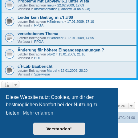
Probleme mit Labview 6.1 unter Vista
Letzter Beitrag von
rneu
«
22.02.2009, 12:09
Verfasst in
Instrumentation (Labview, JLab & Co)
Leider kein Beitrag in c't 3/09
Letzter Beitrag von
HSiebrecht
«
17.01.2009, 17:10
Verfasst in
FPGA
verschobenes Thema
Letzter Beitrag von
HSiebrecht
«
17.01.2009, 14:55
Verfasst in
FPGA
Änderung für höhere Eingangsspannungen ?
Letzter Beitrag von
olby2
«
13.01.2009, 21:10
Verfasst in
EDL
c`t-Lab Baubericht
Letzter Beitrag von
Marcel
«
12.01.2009, 20:20
Verfasst in
Spielwiese
1
2
Nächste
Die Suche ergab 79 Treffer
Diese Website nutzt Cookies, um dir den
bestmöglichen Komfort bei der Nutzung zu
Gehe zu
bieten.
Mehr erfahren
Foren-Übersicht
Alle Cookies löschen
Alle Zeiten sind
UTC+01:00
Verstanden!
Powered by
phpBB
® Forum Software © phpBB Limited
Deutsche Übersetzung durch
phpBB.de