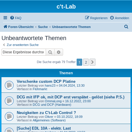
c't-Lab
FAQ
Registrieren
Anmelden
S
Foren-Übersicht
Suche
Unbeantwortete Themen
u
Unbeantwortete Themen
c
Zur erweiterten Suche
h
Suche
Erweiterte Suche
e
1
2
Nächste
Die Suche ergab 79 Treffer
Themen
Verschenke custom DCP Platine
Letzter Beitrag von
hans23
«
04.04.2024, 13:30
Verfasst in
Flohmarkt
DCG mit IFP ok, mit DCP erst verspätet - gelöst (siehe P.S.)
Letzter Beitrag von
OmmaLong
«
16.12.2022, 23:00
Verfasst in
DCG und DCP (Hardware)
Neuigkeiten zu C't-Lab Control ?
Letzter Beitrag von
Oliver
«
03.10.2022, 18:09
Verfasst in
Allgemeines (Software)
[Suche] EDL 10A - elektr. Last