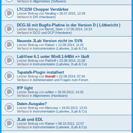
Verfasst in
Allgemeines (Software)
LTC1150 Chopper Verstärker
Letzter Beitrag von
Neuling
«
26.07.2015, 12:28
Verfasst in
DIV (Hardware)
DCG-16 mit Bugfix-Platine in der Version D ( Lötbericht )
Letzter Beitrag von
Bernd_Stein
«
17.09.2014, 14:23
Verfasst in
DCG und DCP (Hardware)
Neueste JLab Version nicht im SVN
Letzter Beitrag von
Rainer
«
12.09.2014, 11:01
Verfasst in
Instrumentation (Labview, JLab & Co)
LabView 6.1 unter Win8.1-64Bit => läuft
Letzter Beitrag von
PatHoff
«
23.08.2014, 21:08
Verfasst in
Instrumentation (Labview, JLab & Co)
Tapatalk-Plugin installiert
Letzter Beitrag von
thoralt
«
22.08.2014, 07:34
Verfasst in
Administration und Fragen zum Forum
IFP light
Letzter Beitrag von
wAlter
«
30.09.2013, 14:32
Verfasst in
Allgemeines (Hardware)
Daten-Ausgabe?
Letzter Beitrag von
Marcusp
«
19.03.2013, 13:01
Verfasst in
Instrumentation (Labview, JLab & Co)
JLab und EDL
Letzter Beitrag von
Rainer
«
08.10.2012, 12:57
Verfasst in
Instrumentation (Labview, JLab & Co)