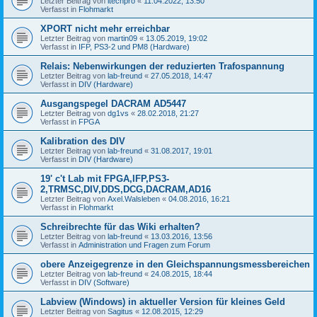
Letzter Beitrag von
itechpro
«
11.04.2022, 13:50
Verfasst in
Flohmarkt
XPORT nicht mehr erreichbar
Letzter Beitrag von
martin09
«
13.05.2019, 19:02
Verfasst in
IFP, PS3-2 und PM8 (Hardware)
Relais: Nebenwirkungen der reduzierten Trafospannung
Letzter Beitrag von
lab-freund
«
27.05.2018, 14:47
Verfasst in
DIV (Hardware)
Ausgangspegel DACRAM AD5447
Letzter Beitrag von
dg1vs
«
28.02.2018, 21:27
Verfasst in
FPGA
Kalibration des DIV
Letzter Beitrag von
lab-freund
«
31.08.2017, 19:01
Verfasst in
DIV (Hardware)
19' c't Lab mit FPGA,IFP,PS3-
2,TRMSC,DIV,DDS,DCG,DACRAM,AD16
Letzter Beitrag von
Axel.Walsleben
«
04.08.2016, 16:21
Verfasst in
Flohmarkt
Schreibrechte für das Wiki erhalten?
Letzter Beitrag von
lab-freund
«
13.03.2016, 13:56
Verfasst in
Administration und Fragen zum Forum
obere Anzeigegrenze in den Gleichspannungsmessbereichen
Letzter Beitrag von
lab-freund
«
24.08.2015, 18:44
Verfasst in
DIV (Software)
Labview (Windows) in aktueller Version für kleines Geld
Letzter Beitrag von
Sagitus
«
12.08.2015, 12:29