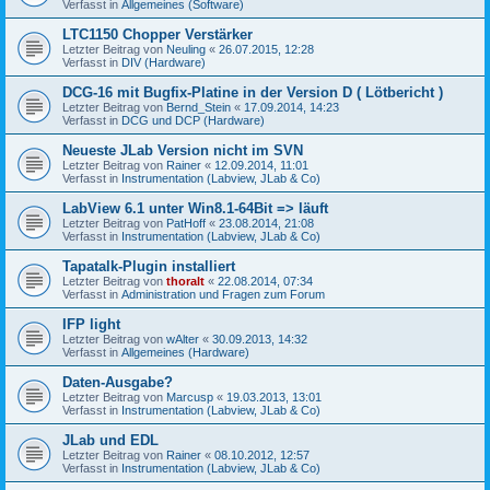
Verfasst in
Allgemeines (Software)
LTC1150 Chopper Verstärker
Letzter Beitrag von
Neuling
«
26.07.2015, 12:28
Verfasst in
DIV (Hardware)
DCG-16 mit Bugfix-Platine in der Version D ( Lötbericht )
Letzter Beitrag von
Bernd_Stein
«
17.09.2014, 14:23
Verfasst in
DCG und DCP (Hardware)
Neueste JLab Version nicht im SVN
Letzter Beitrag von
Rainer
«
12.09.2014, 11:01
Verfasst in
Instrumentation (Labview, JLab & Co)
LabView 6.1 unter Win8.1-64Bit => läuft
Letzter Beitrag von
PatHoff
«
23.08.2014, 21:08
Verfasst in
Instrumentation (Labview, JLab & Co)
Tapatalk-Plugin installiert
Letzter Beitrag von
thoralt
«
22.08.2014, 07:34
Verfasst in
Administration und Fragen zum Forum
IFP light
Letzter Beitrag von
wAlter
«
30.09.2013, 14:32
Verfasst in
Allgemeines (Hardware)
Daten-Ausgabe?
Letzter Beitrag von
Marcusp
«
19.03.2013, 13:01
Verfasst in
Instrumentation (Labview, JLab & Co)
JLab und EDL
Letzter Beitrag von
Rainer
«
08.10.2012, 12:57
Verfasst in
Instrumentation (Labview, JLab & Co)