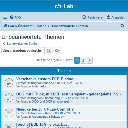
c't-Lab
FAQ
Registrieren
Anmelden
S
Foren-Übersicht
Suche
Unbeantwortete Themen
u
Unbeantwortete Themen
c
Zur erweiterten Suche
h
Suche
Erweiterte Suche
e
1
2
Nächste
Die Suche ergab 79 Treffer
Themen
Verschenke custom DCP Platine
Letzter Beitrag von
hans23
«
04.04.2024, 13:30
Verfasst in
Flohmarkt
DCG mit IFP ok, mit DCP erst verspätet - gelöst (siehe P.S.)
Letzter Beitrag von
OmmaLong
«
16.12.2022, 23:00
Verfasst in
DCG und DCP (Hardware)
Neuigkeiten zu C't-Lab Control ?
Letzter Beitrag von
Oliver
«
03.10.2022, 18:09
Verfasst in
Allgemeines (Software)
[Suche] EDL 10A - elektr. Last