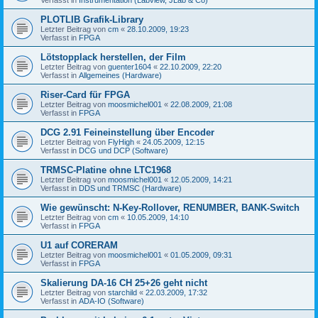
PLOTLIB Grafik-Library
Letzter Beitrag von
cm
«
28.10.2009, 19:23
Verfasst in
FPGA
Lötstopplack herstellen, der Film
Letzter Beitrag von
guenter1604
«
22.10.2009, 22:20
Verfasst in
Allgemeines (Hardware)
Riser-Card für FPGA
Letzter Beitrag von
moosmichel001
«
22.08.2009, 21:08
Verfasst in
FPGA
DCG 2.91 Feineinstellung über Encoder
Letzter Beitrag von
FlyHigh
«
24.05.2009, 12:15
Verfasst in
DCG und DCP (Software)
TRMSC-Platine ohne LTC1968
Letzter Beitrag von
moosmichel001
«
12.05.2009, 14:21
Verfasst in
DDS und TRMSC (Hardware)
Wie gewünscht: N-Key-Rollover, RENUMBER, BANK-Switch
Letzter Beitrag von
cm
«
10.05.2009, 14:10
Verfasst in
FPGA
U1 auf CORERAM
Letzter Beitrag von
moosmichel001
«
01.05.2009, 09:31
Verfasst in
FPGA
Skalierung DA-16 CH 25+26 geht nicht
Letzter Beitrag von
starchild
«
22.03.2009, 17:32
Verfasst in
ADA-IO (Software)