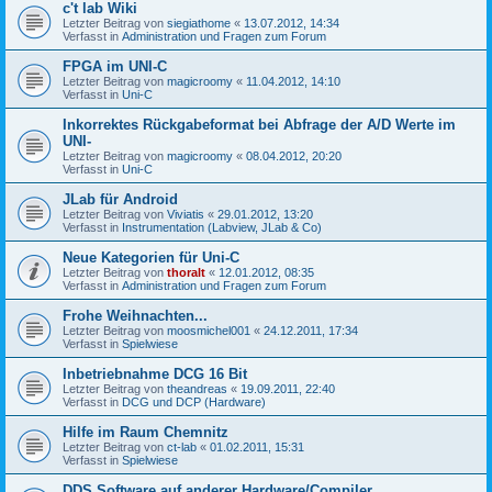
c't lab Wiki
Letzter Beitrag von
siegiathome
«
13.07.2012, 14:34
Verfasst in
Administration und Fragen zum Forum
FPGA im UNI-C
Letzter Beitrag von
magicroomy
«
11.04.2012, 14:10
Verfasst in
Uni-C
Inkorrektes Rückgabeformat bei Abfrage der A/D Werte im
UNI-
Letzter Beitrag von
magicroomy
«
08.04.2012, 20:20
Verfasst in
Uni-C
JLab für Android
Letzter Beitrag von
Viviatis
«
29.01.2012, 13:20
Verfasst in
Instrumentation (Labview, JLab & Co)
Neue Kategorien für Uni-C
Letzter Beitrag von
thoralt
«
12.01.2012, 08:35
Verfasst in
Administration und Fragen zum Forum
Frohe Weihnachten...
Letzter Beitrag von
moosmichel001
«
24.12.2011, 17:34
Verfasst in
Spielwiese
Inbetriebnahme DCG 16 Bit
Letzter Beitrag von
theandreas
«
19.09.2011, 22:40
Verfasst in
DCG und DCP (Hardware)
Hilfe im Raum Chemnitz
Letzter Beitrag von
ct-lab
«
01.02.2011, 15:31
Verfasst in
Spielwiese
DDS Software auf anderer Hardware/Compiler