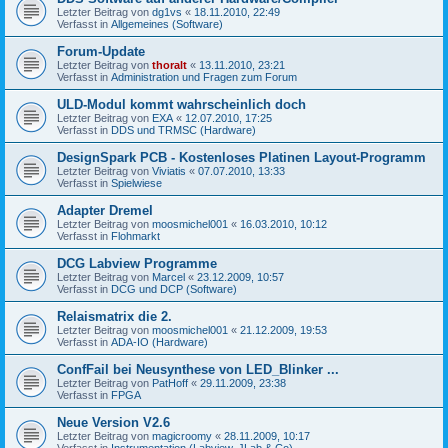
Letzter Beitrag von
dg1vs
«
18.11.2010, 22:49
Verfasst in
Allgemeines (Software)
Forum-Update
Letzter Beitrag von
thoralt
«
13.11.2010, 23:21
Verfasst in
Administration und Fragen zum Forum
ULD-Modul kommt wahrscheinlich doch
Letzter Beitrag von
EXA
«
12.07.2010, 17:25
Verfasst in
DDS und TRMSC (Hardware)
DesignSpark PCB - Kostenloses Platinen Layout-Programm
Letzter Beitrag von
Viviatis
«
07.07.2010, 13:33
Verfasst in
Spielwiese
Adapter Dremel
Letzter Beitrag von
moosmichel001
«
16.03.2010, 10:12
Verfasst in
Flohmarkt
DCG Labview Programme
Letzter Beitrag von
Marcel
«
23.12.2009, 10:57
Verfasst in
DCG und DCP (Software)
Relaismatrix die 2.
Letzter Beitrag von
moosmichel001
«
21.12.2009, 19:53
Verfasst in
ADA-IO (Hardware)
ConfFail bei Neusynthese von LED_Blinker ...
Letzter Beitrag von
PatHoff
«
29.11.2009, 23:38
Verfasst in
FPGA
Neue Version V2.6
Letzter Beitrag von
magicroomy
«
28.11.2009, 10:17
Verfasst in
Instrumentation (Labview, JLab & Co)