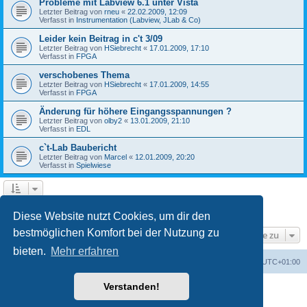
Probleme mit Labview 6.1 unter Vista
Letzter Beitrag von
rneu
«
22.02.2009, 12:09
Verfasst in
Instrumentation (Labview, JLab & Co)
Leider kein Beitrag in c't 3/09
Letzter Beitrag von
HSiebrecht
«
17.01.2009, 17:10
Verfasst in
FPGA
verschobenes Thema
Letzter Beitrag von
HSiebrecht
«
17.01.2009, 14:55
Verfasst in
FPGA
Änderung für höhere Eingangsspannungen ?
Letzter Beitrag von
olby2
«
13.01.2009, 21:10
Verfasst in
EDL
c`t-Lab Baubericht
Letzter Beitrag von
Marcel
«
12.01.2009, 20:20
Verfasst in
Spielwiese
1
2
Nächste
Die Suche ergab 79 Treffer
Diese Website nutzt Cookies, um dir den
bestmöglichen Komfort bei der Nutzung zu
Gehe zu
bieten.
Mehr erfahren
Foren-Übersicht
Alle Cookies löschen
Alle Zeiten sind
UTC+01:00
Verstanden!
Powered by
phpBB
® Forum Software © phpBB Limited
Deutsche Übersetzung durch
phpBB.de