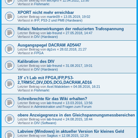
Letzter Beitrag von
itechpro
«
11.04.2022, 13:50
Verfasst in
Flohmarkt
XPORT nicht mehr erreichbar
Letzter Beitrag von
martin09
«
13.05.2019, 19:02
Verfasst in
IFP, PS3-2 und PM8 (Hardware)
Relais: Nebenwirkungen der reduzierten Trafospannung
Letzter Beitrag von
lab-freund
«
27.05.2018, 14:47
Verfasst in
DIV (Hardware)
Ausgangspegel DACRAM AD5447
Letzter Beitrag von
dg1vs
«
28.02.2018, 21:27
Verfasst in
FPGA
Kalibration des DIV
Letzter Beitrag von
lab-freund
«
31.08.2017, 19:01
Verfasst in
DIV (Hardware)
19' c't Lab mit FPGA,IFP,PS3-
2,TRMSC,DIV,DDS,DCG,DACRAM,AD16
Letzter Beitrag von
Axel.Walsleben
«
04.08.2016, 16:21
Verfasst in
Flohmarkt
Schreibrechte für das Wiki erhalten?
Letzter Beitrag von
lab-freund
«
13.03.2016, 13:56
Verfasst in
Administration und Fragen zum Forum
obere Anzeigegrenze in den Gleichspannungsmessbereichen
Letzter Beitrag von
lab-freund
«
24.08.2015, 18:44
Verfasst in
DIV (Software)
Labview (Windows) in aktueller Version für kleines Geld
Letzter Beitrag von
Sagitus
«
12.08.2015, 12:29