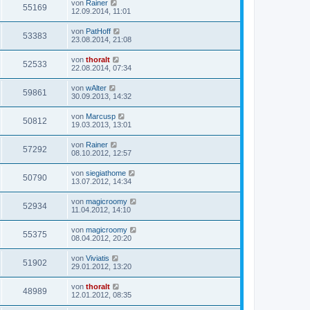
von
Rainer
55169
12.09.2014, 11:01
von
PatHoff
53383
23.08.2014, 21:08
von
thoralt
52533
22.08.2014, 07:34
von
wAlter
59861
30.09.2013, 14:32
von
Marcusp
50812
19.03.2013, 13:01
von
Rainer
57292
08.10.2012, 12:57
von
siegiathome
50790
13.07.2012, 14:34
von
magicroomy
52934
11.04.2012, 14:10
von
magicroomy
55375
08.04.2012, 20:20
von
Viviatis
51902
29.01.2012, 13:20
von
thoralt
48989
12.01.2012, 08:35