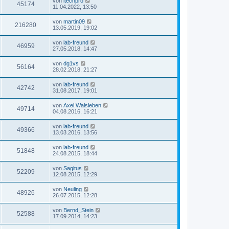
von
itechpro
45174
11.04.2022, 13:50
von
martin09
216280
13.05.2019, 19:02
von
lab-freund
46959
27.05.2018, 14:47
von
dg1vs
56164
28.02.2018, 21:27
von
lab-freund
42742
31.08.2017, 19:01
von
Axel.Walsleben
49714
04.08.2016, 16:21
von
lab-freund
49366
13.03.2016, 13:56
von
lab-freund
51848
24.08.2015, 18:44
von
Sagitus
52209
12.08.2015, 12:29
von
Neuling
48926
26.07.2015, 12:28
von
Bernd_Stein
52588
17.09.2014, 14:23