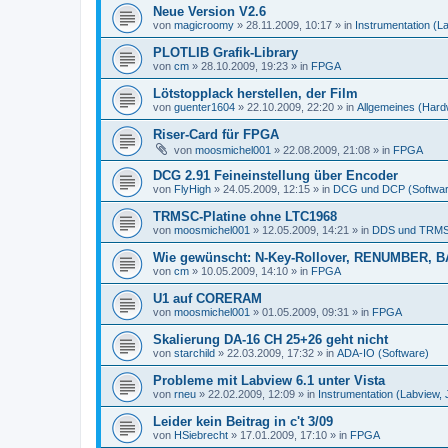
Neue Version V2.6
von
magicroomy
»
28.11.2009, 10:17
» in
Instrumentation (L
PLOTLIB Grafik-Library
von
cm
»
28.10.2009, 19:23
» in
FPGA
Lötstopplack herstellen, der Film
von
guenter1604
»
22.10.2009, 22:20
» in
Allgemeines (Hard
Riser-Card für FPGA
von
moosmichel001
»
22.08.2009, 21:08
» in
FPGA
DCG 2.91 Feineinstellung über Encoder
von
FlyHigh
»
24.05.2009, 12:15
» in
DCG und DCP (Softwar
TRMSC-Platine ohne LTC1968
von
moosmichel001
»
12.05.2009, 14:21
» in
DDS und TRMS
Wie gewünscht: N-Key-Rollover, RENUMBER, B
von
cm
»
10.05.2009, 14:10
» in
FPGA
U1 auf CORERAM
von
moosmichel001
»
01.05.2009, 09:31
» in
FPGA
Skalierung DA-16 CH 25+26 geht nicht
von
starchild
»
22.03.2009, 17:32
» in
ADA-IO (Software)
Probleme mit Labview 6.1 unter Vista
von
rneu
»
22.02.2009, 12:09
» in
Instrumentation (Labview,
Leider kein Beitrag in c't 3/09
von
HSiebrecht
»
17.01.2009, 17:10
» in
FPGA