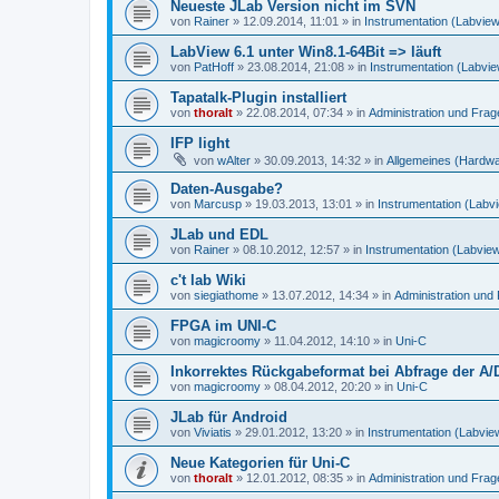
Neueste JLab Version nicht im SVN
von
Rainer
»
12.09.2014, 11:01
» in
Instrumentation (Labvie
LabView 6.1 unter Win8.1-64Bit => läuft
von
PatHoff
»
23.08.2014, 21:08
» in
Instrumentation (Labvi
Tapatalk-Plugin installiert
von
thoralt
»
22.08.2014, 07:34
» in
Administration und Fra
IFP light
von
wAlter
»
30.09.2013, 14:32
» in
Allgemeines (Hardw
Daten-Ausgabe?
von
Marcusp
»
19.03.2013, 13:01
» in
Instrumentation (Labv
JLab und EDL
von
Rainer
»
08.10.2012, 12:57
» in
Instrumentation (Labvie
c't lab Wiki
von
siegiathome
»
13.07.2012, 14:34
» in
Administration un
FPGA im UNI-C
von
magicroomy
»
11.04.2012, 14:10
» in
Uni-C
Inkorrektes Rückgabeformat bei Abfrage der A/
von
magicroomy
»
08.04.2012, 20:20
» in
Uni-C
JLab für Android
von
Viviatis
»
29.01.2012, 13:20
» in
Instrumentation (Labvie
Neue Kategorien für Uni-C
von
thoralt
»
12.01.2012, 08:35
» in
Administration und Fra