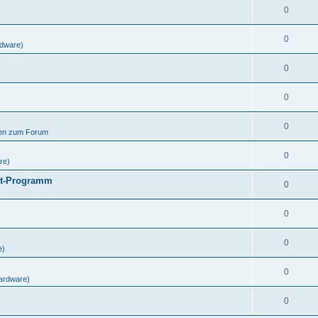
0
0
dware)
0
0
0
gen zum Forum
0
re)
ut-Programm
0
0
0
e)
0
ardware)
0