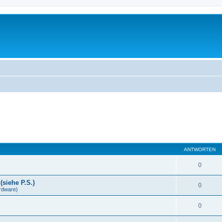
ANTWORTEN
0
(siehe P.S.)
0
rdware)
0