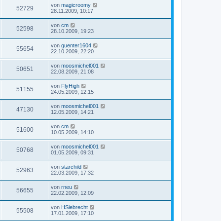
von
magicroomy
52729
28.11.2009, 10:17
von
cm
52598
28.10.2009, 19:23
von
guenter1604
55654
22.10.2009, 22:20
von
moosmichel001
50651
22.08.2009, 21:08
von
FlyHigh
51155
24.05.2009, 12:15
von
moosmichel001
47130
12.05.2009, 14:21
von
cm
51600
10.05.2009, 14:10
von
moosmichel001
50768
01.05.2009, 09:31
von
starchild
52963
22.03.2009, 17:32
von
rneu
56655
22.02.2009, 12:09
von
HSiebrecht
55508
17.01.2009, 17:10