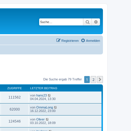
Suche
Erweiterte Suche
Registrieren
Anmelden
1
2
Nächste
Die Suche ergab 79 Treffer
ZUGRIFFE
LETZTER BEITRAG
von
hans23
111562
04.04.2024, 13:30
von
OmmaLong
62000
16.12.2022, 23:00
von
Oliver
124546
03.10.2022, 18:09