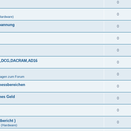
0
0
Hardware)
spannung
0
0
0
DDS,DCG,DACRAM,AD16
0
0
Fragen zum Forum
messbereichen
0
ines Geld
0
0
bericht )
0
(Hardware)