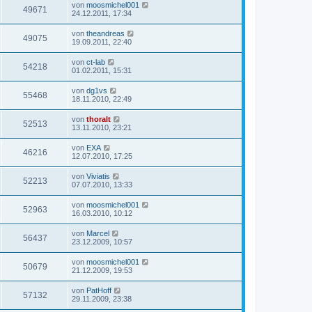
von
moosmichel001
49671
24.12.2011, 17:34
von
theandreas
49075
19.09.2011, 22:40
von
ct-lab
54218
01.02.2011, 15:31
von
dg1vs
55468
18.11.2010, 22:49
von
thoralt
52513
13.11.2010, 23:21
von
EXA
46216
12.07.2010, 17:25
von
Viviatis
52213
07.07.2010, 13:33
von
moosmichel001
52963
16.03.2010, 10:12
von
Marcel
56437
23.12.2009, 10:57
von
moosmichel001
50679
21.12.2009, 19:53
von
PatHoff
57132
29.11.2009, 23:38