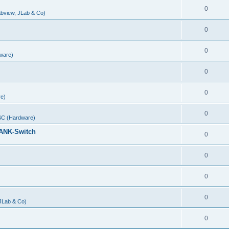
0
abview, JLab & Co)
0
0
ware)
0
0
e)
0
C (Hardware)
ANK-Switch
0
0
0
0
 JLab & Co)
0