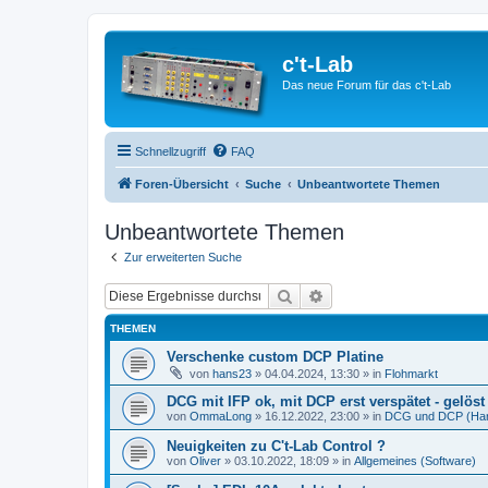
c't-Lab
Das neue Forum für das c't-Lab
Schnellzugriff
FAQ
Foren-Übersicht
Suche
Unbeantwortete Themen
Unbeantwortete Themen
Zur erweiterten Suche
Suche
Erweiterte Suche
THEMEN
Verschenke custom DCP Platine
von
hans23
»
04.04.2024, 13:30
» in
Flohmarkt
DCG mit IFP ok, mit DCP erst verspätet - gelöst 
von
OmmaLong
»
16.12.2022, 23:00
» in
DCG und DCP (Ha
Neuigkeiten zu C't-Lab Control ?
von
Oliver
»
03.10.2022, 18:09
» in
Allgemeines (Software)