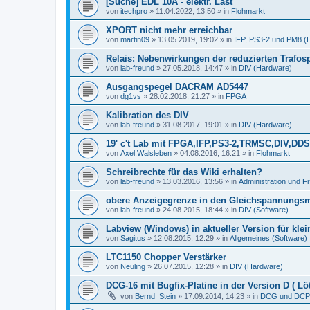
[Suche] EDL 10A - elektr. Last
von
itechpro
»
11.04.2022, 13:50
» in
Flohmarkt
XPORT nicht mehr erreichbar
von
martin09
»
13.05.2019, 19:02
» in
IFP, PS3-2 und PM8 (
Relais: Nebenwirkungen der reduzierten Trafo
von
lab-freund
»
27.05.2018, 14:47
» in
DIV (Hardware)
Ausgangspegel DACRAM AD5447
von
dg1vs
»
28.02.2018, 21:27
» in
FPGA
Kalibration des DIV
von
lab-freund
»
31.08.2017, 19:01
» in
DIV (Hardware)
19' c't Lab mit FPGA,IFP,PS3-2,TRMSC,DIV,
von
Axel.Walsleben
»
04.08.2016, 16:21
» in
Flohmarkt
Schreibrechte für das Wiki erhalten?
von
lab-freund
»
13.03.2016, 13:56
» in
Administration und 
obere Anzeigegrenze in den Gleichspannungs
von
lab-freund
»
24.08.2015, 18:44
» in
DIV (Software)
Labview (Windows) in aktueller Version für kle
von
Sagitus
»
12.08.2015, 12:29
» in
Allgemeines (Software)
LTC1150 Chopper Verstärker
von
Neuling
»
26.07.2015, 12:28
» in
DIV (Hardware)
DCG-16 mit Bugfix-Platine in der Version D ( Löt
von
Bernd_Stein
»
17.09.2014, 14:23
» in
DCG und DCP 