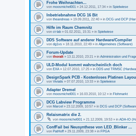
Frohe Weihnachten...
von
moosmichel001
»
24.12.2011, 17:34
» in
Spielwiese
Inbetriebnahme DCG 16 Bit
von
theandreas
»
19.09.2011, 22:40
» in
DCG und DCP (Har
Hilfe im Raum Chemnitz
von
ct-lab
»
01.02.2011, 15:31
» in
Spielwiese
DDS Software auf anderer Hardware/Compiler
von
dg1vs
»
18.11.2010, 22:49
» in
Allgemeines (Software)
Forum-Update
von
thoralt
»
13.11.2010, 23:21
» in
Administration und Fra
ULD-Modul kommt wahrscheinlich doch
von
EXA
»
12.07.2010, 17:25
» in
DDS und TRMSC (Hardwa
DesignSpark PCB - Kostenloses Platinen Layo
von
Viviatis
»
07.07.2010, 13:33
» in
Spielwiese
Adapter Dremel
von
moosmichel001
»
16.03.2010, 10:12
» in
Flohmarkt
DCG Labview Programme
von
Marcel
»
23.12.2009, 10:57
» in
DCG und DCP (Softwar
Relaismatrix die 2.
von
moosmichel001
»
21.12.2009, 19:53
» in
ADA-IO (H
ConfFail bei Neusynthese von LED_Blinker ...
von
PatHoff
»
29.11.2009, 23:38
» in
FPGA