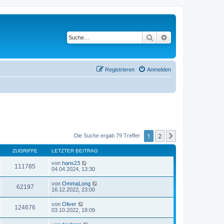
Suche
Erweiterte Suche
Registrieren
Anmelden
1
2
Nächste
Die Suche ergab 79 Treffer
ZUGRIFFE
LETZTER BEITRAG
von
hans23
111785
04.04.2024, 13:30
von
OmmaLong
62197
16.12.2022, 23:00
von
Oliver
124676
03.10.2022, 18:09