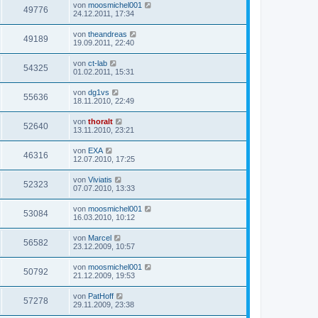
von
moosmichel001
49776
24.12.2011, 17:34
von
theandreas
49189
19.09.2011, 22:40
von
ct-lab
54325
01.02.2011, 15:31
von
dg1vs
55636
18.11.2010, 22:49
von
thoralt
52640
13.11.2010, 23:21
von
EXA
46316
12.07.2010, 17:25
von
Viviatis
52323
07.07.2010, 13:33
von
moosmichel001
53084
16.03.2010, 10:12
von
Marcel
56582
23.12.2009, 10:57
von
moosmichel001
50792
21.12.2009, 19:53
von
PatHoff
57278
29.11.2009, 23:38