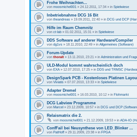
Frohe Weihnachten...
von
moosmichel001
»
24.12.2011, 17:34
» in
Spielwiese
Inbetriebnahme DCG 16 Bit
von
theandreas
»
19.09.2011, 22:40
» in
DCG und DCP (Har
Hilfe im Raum Chemnitz
von
ct-lab
»
01.02.2011, 15:31
» in
Spielwiese
DDS Software auf anderer Hardware/Compiler
von
dg1vs
»
18.11.2010, 22:49
» in
Allgemeines (Software)
Forum-Update
von
thoralt
»
13.11.2010, 23:21
» in
Administration und Fra
ULD-Modul kommt wahrscheinlich doch
von
EXA
»
12.07.2010, 17:25
» in
DDS und TRMSC (Hardwa
DesignSpark PCB - Kostenloses Platinen Layo
von
Viviatis
»
07.07.2010, 13:33
» in
Spielwiese
Adapter Dremel
von
moosmichel001
»
16.03.2010, 10:12
» in
Flohmarkt
DCG Labview Programme
von
Marcel
»
23.12.2009, 10:57
» in
DCG und DCP (Softwar
Relaismatrix die 2.
von
moosmichel001
»
21.12.2009, 19:53
» in
ADA-IO (H
ConfFail bei Neusynthese von LED_Blinker ...
von
PatHoff
»
29.11.2009, 23:38
» in
FPGA