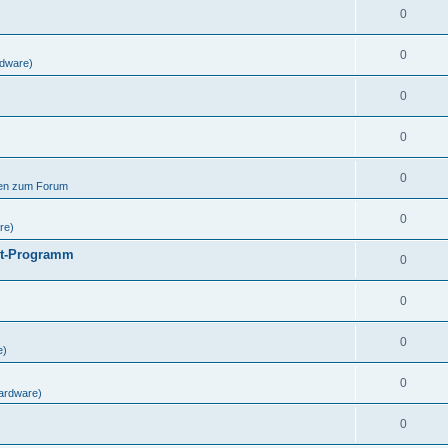
0
0
dware)
0
0
0
gen zum Forum
0
re)
ut-Programm
0
0
0
e)
0
ardware)
0