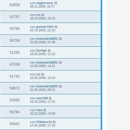
von
magicroomy
52858
28.11.2009, 10:17
von
cm
52737
28.10.2009, 19:23
von
guenter1604
55784
22.10.2009, 22:20
von
moosmichel001
50759
22.08.2009, 21:08
von
FlyHigh
51292
24.05.2009, 12:15
von
moosmichel001
47239
12.05.2009, 14:21
von
cm
51742
10.05.2009, 14:10
von
moosmichel001
50872
01.05.2009, 09:31
von
starchild
53083
22.03.2009, 17:32
von
rneu
56784
22.02.2009, 12:09
von
HSiebrecht
55641
17.01.2009, 17:10