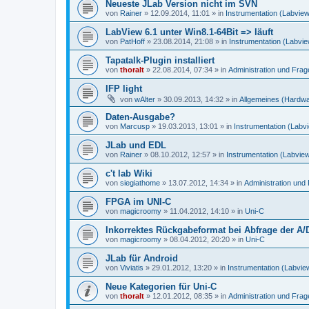
Neueste JLab Version nicht im SVN
von
Rainer
»
12.09.2014, 11:01
» in
Instrumentation (Labvie
LabView 6.1 unter Win8.1-64Bit => läuft
von
PatHoff
»
23.08.2014, 21:08
» in
Instrumentation (Labvi
Tapatalk-Plugin installiert
von
thoralt
»
22.08.2014, 07:34
» in
Administration und Fra
IFP light
von
wAlter
»
30.09.2013, 14:32
» in
Allgemeines (Hardw
Daten-Ausgabe?
von
Marcusp
»
19.03.2013, 13:01
» in
Instrumentation (Labv
JLab und EDL
von
Rainer
»
08.10.2012, 12:57
» in
Instrumentation (Labvie
c't lab Wiki
von
siegiathome
»
13.07.2012, 14:34
» in
Administration un
FPGA im UNI-C
von
magicroomy
»
11.04.2012, 14:10
» in
Uni-C
Inkorrektes Rückgabeformat bei Abfrage der A/
von
magicroomy
»
08.04.2012, 20:20
» in
Uni-C
JLab für Android
von
Viviatis
»
29.01.2012, 13:20
» in
Instrumentation (Labvie
Neue Kategorien für Uni-C
von
thoralt
»
12.01.2012, 08:35
» in
Administration und Fra