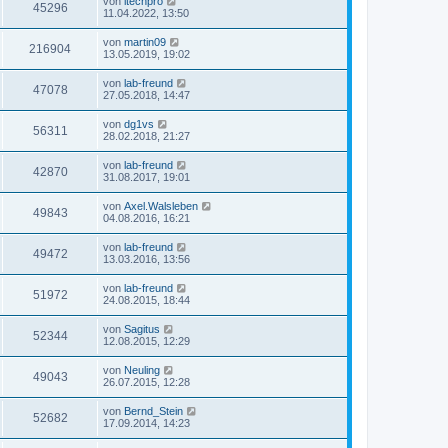
von
itechpro
45296
11.04.2022, 13:50
von
martin09
216904
13.05.2019, 19:02
von
lab-freund
47078
27.05.2018, 14:47
von
dg1vs
56311
28.02.2018, 21:27
von
lab-freund
42870
31.08.2017, 19:01
von
Axel.Walsleben
49843
04.08.2016, 16:21
von
lab-freund
49472
13.03.2016, 13:56
von
lab-freund
51972
24.08.2015, 18:44
von
Sagitus
52344
12.08.2015, 12:29
von
Neuling
49043
26.07.2015, 12:28
von
Bernd_Stein
52682
17.09.2014, 14:23