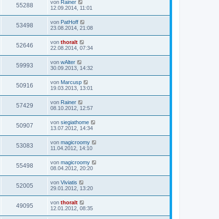
von
Rainer
55288
12.09.2014, 11:01
von
PatHoff
53498
23.08.2014, 21:08
von
thoralt
52646
22.08.2014, 07:34
von
wAlter
59993
30.09.2013, 14:32
von
Marcusp
50916
19.03.2013, 13:01
von
Rainer
57429
08.10.2012, 12:57
von
siegiathome
50907
13.07.2012, 14:34
von
magicroomy
53083
11.04.2012, 14:10
von
magicroomy
55498
08.04.2012, 20:20
von
Viviatis
52005
29.01.2012, 13:20
von
thoralt
49095
12.01.2012, 08:35