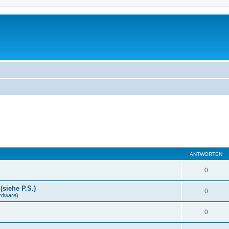
ANTWORTEN
0
(siehe P.S.)
0
rdware)
0