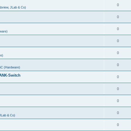
0
abview, JLab & Co)
0
0
ware)
0
0
e)
0
C (Hardware)
ANK-Switch
0
0
0
0
 JLab & Co)
0