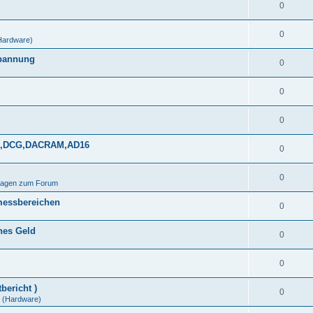
0
0
Hardware)
spannung
0
0
0
DDS,DCG,DACRAM,AD16
0
0
Fragen zum Forum
messbereichen
0
ines Geld
0
0
bericht )
0
(Hardware)