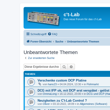
c't-Lab
Das neue Forum für das c't-Lab
Schnellzugriff
FAQ
Foren-Übersicht
Suche
Unbeantwortete Themen
Unbeantwortete Themen
Zur erweiterten Suche
Suche
Erweiterte Suche
THEMEN
Verschenke custom DCP Platine
von
hans23
»
04.04.2024, 13:30
» in
Flohmarkt
DCG mit IFP ok, mit DCP erst verspätet - gelöst 
von
OmmaLong
»
16.12.2022, 23:00
» in
DCG und DCP (Ha
Neuigkeiten zu C't-Lab Control ?
von
Oliver
»
03.10.2022, 18:09
» in
Allgemeines (Software)