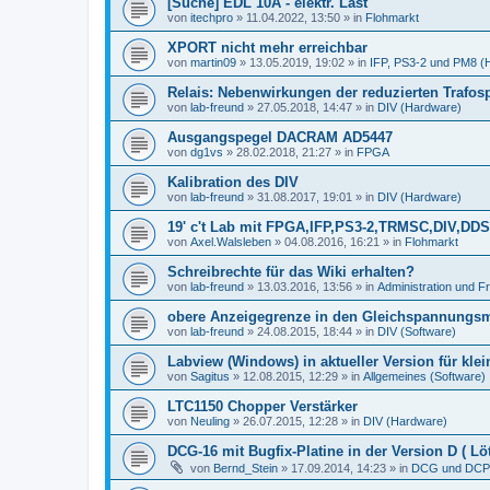
[Suche] EDL 10A - elektr. Last
von
itechpro
»
11.04.2022, 13:50
» in
Flohmarkt
XPORT nicht mehr erreichbar
von
martin09
»
13.05.2019, 19:02
» in
IFP, PS3-2 und PM8 (
Relais: Nebenwirkungen der reduzierten Trafo
von
lab-freund
»
27.05.2018, 14:47
» in
DIV (Hardware)
Ausgangspegel DACRAM AD5447
von
dg1vs
»
28.02.2018, 21:27
» in
FPGA
Kalibration des DIV
von
lab-freund
»
31.08.2017, 19:01
» in
DIV (Hardware)
19' c't Lab mit FPGA,IFP,PS3-2,TRMSC,DIV,
von
Axel.Walsleben
»
04.08.2016, 16:21
» in
Flohmarkt
Schreibrechte für das Wiki erhalten?
von
lab-freund
»
13.03.2016, 13:56
» in
Administration und 
obere Anzeigegrenze in den Gleichspannungs
von
lab-freund
»
24.08.2015, 18:44
» in
DIV (Software)
Labview (Windows) in aktueller Version für kle
von
Sagitus
»
12.08.2015, 12:29
» in
Allgemeines (Software)
LTC1150 Chopper Verstärker
von
Neuling
»
26.07.2015, 12:28
» in
DIV (Hardware)
DCG-16 mit Bugfix-Platine in der Version D ( Löt
von
Bernd_Stein
»
17.09.2014, 14:23
» in
DCG und DCP 