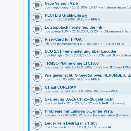
Neue Version V2.6
von
magicroomy
»
28.11.2009, 10:17
» in
Instrumentation (L
PLOTLIB Grafik-Library
von
cm
»
28.10.2009, 19:23
» in
FPGA
Lötstopplack herstellen, der Film
von
guenter1604
»
22.10.2009, 22:20
» in
Allgemeines (Hard
Riser-Card für FPGA
von
moosmichel001
»
22.08.2009, 21:08
» in
FPGA
DCG 2.91 Feineinstellung über Encoder
von
FlyHigh
»
24.05.2009, 12:15
» in
DCG und DCP (Softwar
TRMSC-Platine ohne LTC1968
von
moosmichel001
»
12.05.2009, 14:21
» in
DDS und TRMS
Wie gewünscht: N-Key-Rollover, RENUMBER, B
von
cm
»
10.05.2009, 14:10
» in
FPGA
U1 auf CORERAM
von
moosmichel001
»
01.05.2009, 09:31
» in
FPGA
Skalierung DA-16 CH 25+26 geht nicht
von
starchild
»
22.03.2009, 17:32
» in
ADA-IO (Software)
Probleme mit Labview 6.1 unter Vista
von
rneu
»
22.02.2009, 12:09
» in
Instrumentation (Labview,
Leider kein Beitrag in c't 3/09
von
HSiebrecht
»
17.01.2009, 17:10
» in
FPGA