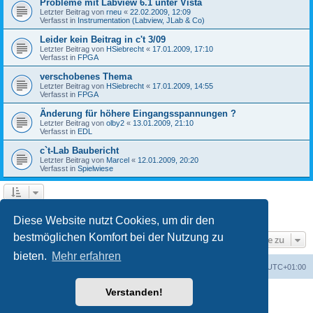
Probleme mit Labview 6.1 unter Vista
Letzter Beitrag von
rneu
«
22.02.2009, 12:09
Verfasst in
Instrumentation (Labview, JLab & Co)
Leider kein Beitrag in c't 3/09
Letzter Beitrag von
HSiebrecht
«
17.01.2009, 17:10
Verfasst in
FPGA
verschobenes Thema
Letzter Beitrag von
HSiebrecht
«
17.01.2009, 14:55
Verfasst in
FPGA
Änderung für höhere Eingangsspannungen ?
Letzter Beitrag von
olby2
«
13.01.2009, 21:10
Verfasst in
EDL
c`t-Lab Baubericht
Letzter Beitrag von
Marcel
«
12.01.2009, 20:20
Verfasst in
Spielwiese
1
2
Nächste
Die Suche ergab 79 Treffer
Diese Website nutzt Cookies, um dir den
bestmöglichen Komfort bei der Nutzung zu
Gehe zu
bieten.
Mehr erfahren
Foren-Übersicht
Alle Cookies löschen
Alle Zeiten sind
UTC+01:00
Verstanden!
Powered by
phpBB
® Forum Software © phpBB Limited
Deutsche Übersetzung durch
phpBB.de