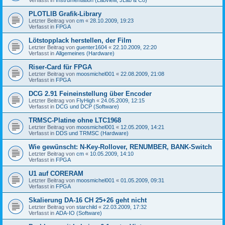
PLOTLIB Grafik-Library
Letzter Beitrag von
cm
«
28.10.2009, 19:23
Verfasst in
FPGA
Lötstopplack herstellen, der Film
Letzter Beitrag von
guenter1604
«
22.10.2009, 22:20
Verfasst in
Allgemeines (Hardware)
Riser-Card für FPGA
Letzter Beitrag von
moosmichel001
«
22.08.2009, 21:08
Verfasst in
FPGA
DCG 2.91 Feineinstellung über Encoder
Letzter Beitrag von
FlyHigh
«
24.05.2009, 12:15
Verfasst in
DCG und DCP (Software)
TRMSC-Platine ohne LTC1968
Letzter Beitrag von
moosmichel001
«
12.05.2009, 14:21
Verfasst in
DDS und TRMSC (Hardware)
Wie gewünscht: N-Key-Rollover, RENUMBER, BANK-Switch
Letzter Beitrag von
cm
«
10.05.2009, 14:10
Verfasst in
FPGA
U1 auf CORERAM
Letzter Beitrag von
moosmichel001
«
01.05.2009, 09:31
Verfasst in
FPGA
Skalierung DA-16 CH 25+26 geht nicht
Letzter Beitrag von
starchild
«
22.03.2009, 17:32
Verfasst in
ADA-IO (Software)