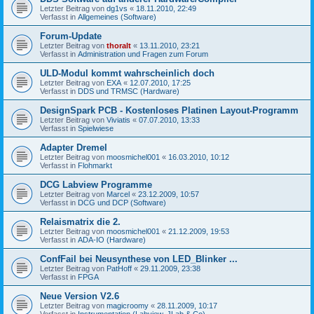
Letzter Beitrag von
dg1vs
«
18.11.2010, 22:49
Verfasst in
Allgemeines (Software)
Forum-Update
Letzter Beitrag von
thoralt
«
13.11.2010, 23:21
Verfasst in
Administration und Fragen zum Forum
ULD-Modul kommt wahrscheinlich doch
Letzter Beitrag von
EXA
«
12.07.2010, 17:25
Verfasst in
DDS und TRMSC (Hardware)
DesignSpark PCB - Kostenloses Platinen Layout-Programm
Letzter Beitrag von
Viviatis
«
07.07.2010, 13:33
Verfasst in
Spielwiese
Adapter Dremel
Letzter Beitrag von
moosmichel001
«
16.03.2010, 10:12
Verfasst in
Flohmarkt
DCG Labview Programme
Letzter Beitrag von
Marcel
«
23.12.2009, 10:57
Verfasst in
DCG und DCP (Software)
Relaismatrix die 2.
Letzter Beitrag von
moosmichel001
«
21.12.2009, 19:53
Verfasst in
ADA-IO (Hardware)
ConfFail bei Neusynthese von LED_Blinker ...
Letzter Beitrag von
PatHoff
«
29.11.2009, 23:38
Verfasst in
FPGA
Neue Version V2.6
Letzter Beitrag von
magicroomy
«
28.11.2009, 10:17
Verfasst in
Instrumentation (Labview, JLab & Co)