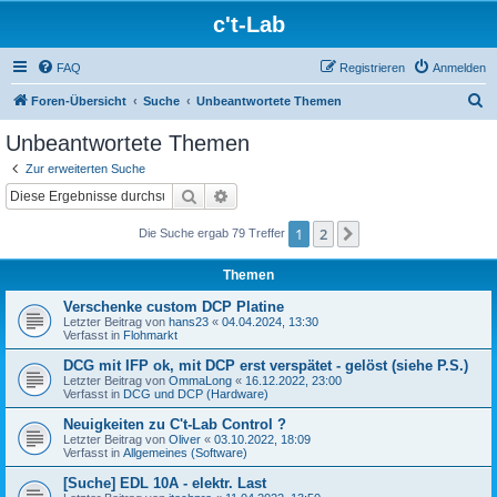
c't-Lab
FAQ
Registrieren
Anmelden
S
Foren-Übersicht
Suche
Unbeantwortete Themen
u
Unbeantwortete Themen
c
Zur erweiterten Suche
h
Suche
Erweiterte Suche
e
1
2
Nächste
Die Suche ergab 79 Treffer
Themen
Verschenke custom DCP Platine
Letzter Beitrag von
hans23
«
04.04.2024, 13:30
Verfasst in
Flohmarkt
DCG mit IFP ok, mit DCP erst verspätet - gelöst (siehe P.S.)
Letzter Beitrag von
OmmaLong
«
16.12.2022, 23:00
Verfasst in
DCG und DCP (Hardware)
Neuigkeiten zu C't-Lab Control ?
Letzter Beitrag von
Oliver
«
03.10.2022, 18:09
Verfasst in
Allgemeines (Software)
[Suche] EDL 10A - elektr. Last