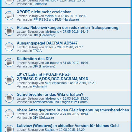
Letzter Beitrag von
itechpro
«
11.04.2022, 13:50
Verfasst in
Flohmarkt
XPORT nicht mehr erreichbar
Letzter Beitrag von
martin09
«
13.05.2019, 19:02
Verfasst in
IFP, PS3-2 und PM8 (Hardware)
Relais: Nebenwirkungen der reduzierten Trafospannung
Letzter Beitrag von
lab-freund
«
27.05.2018, 14:47
Verfasst in
DIV (Hardware)
Ausgangspegel DACRAM AD5447
Letzter Beitrag von
dg1vs
«
28.02.2018, 21:27
Verfasst in
FPGA
Kalibration des DIV
Letzter Beitrag von
lab-freund
«
31.08.2017, 19:01
Verfasst in
DIV (Hardware)
19' c't Lab mit FPGA,IFP,PS3-
2,TRMSC,DIV,DDS,DCG,DACRAM,AD16
Letzter Beitrag von
Axel.Walsleben
«
04.08.2016, 16:21
Verfasst in
Flohmarkt
Schreibrechte für das Wiki erhalten?
Letzter Beitrag von
lab-freund
«
13.03.2016, 13:56
Verfasst in
Administration und Fragen zum Forum
obere Anzeigegrenze in den Gleichspannungsmessbereichen
Letzter Beitrag von
lab-freund
«
24.08.2015, 18:44
Verfasst in
DIV (Software)
Labview (Windows) in aktueller Version für kleines Geld
Letzter Beitrag von
Sagitus
«
12.08.2015, 12:29