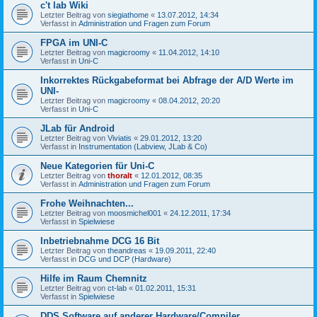
c't lab Wiki
Letzter Beitrag von
siegiathome
«
13.07.2012, 14:34
Verfasst in
Administration und Fragen zum Forum
FPGA im UNI-C
Letzter Beitrag von
magicroomy
«
11.04.2012, 14:10
Verfasst in
Uni-C
Inkorrektes Rückgabeformat bei Abfrage der A/D Werte im
UNI-
Letzter Beitrag von
magicroomy
«
08.04.2012, 20:20
Verfasst in
Uni-C
JLab für Android
Letzter Beitrag von
Viviatis
«
29.01.2012, 13:20
Verfasst in
Instrumentation (Labview, JLab & Co)
Neue Kategorien für Uni-C
Letzter Beitrag von
thoralt
«
12.01.2012, 08:35
Verfasst in
Administration und Fragen zum Forum
Frohe Weihnachten...
Letzter Beitrag von
moosmichel001
«
24.12.2011, 17:34
Verfasst in
Spielwiese
Inbetriebnahme DCG 16 Bit
Letzter Beitrag von
theandreas
«
19.09.2011, 22:40
Verfasst in
DCG und DCP (Hardware)
Hilfe im Raum Chemnitz
Letzter Beitrag von
ct-lab
«
01.02.2011, 15:31
Verfasst in
Spielwiese
DDS Software auf anderer Hardware/Compiler