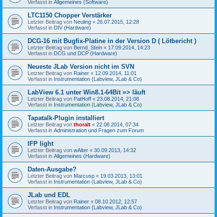
Verfasst in
Allgemeines (Software)
LTC1150 Chopper Verstärker
Letzter Beitrag von
Neuling
«
26.07.2015, 12:28
Verfasst in
DIV (Hardware)
DCG-16 mit Bugfix-Platine in der Version D ( Lötbericht )
Letzter Beitrag von
Bernd_Stein
«
17.09.2014, 14:23
Verfasst in
DCG und DCP (Hardware)
Neueste JLab Version nicht im SVN
Letzter Beitrag von
Rainer
«
12.09.2014, 11:01
Verfasst in
Instrumentation (Labview, JLab & Co)
LabView 6.1 unter Win8.1-64Bit => läuft
Letzter Beitrag von
PatHoff
«
23.08.2014, 21:08
Verfasst in
Instrumentation (Labview, JLab & Co)
Tapatalk-Plugin installiert
Letzter Beitrag von
thoralt
«
22.08.2014, 07:34
Verfasst in
Administration und Fragen zum Forum
IFP light
Letzter Beitrag von
wAlter
«
30.09.2013, 14:32
Verfasst in
Allgemeines (Hardware)
Daten-Ausgabe?
Letzter Beitrag von
Marcusp
«
19.03.2013, 13:01
Verfasst in
Instrumentation (Labview, JLab & Co)
JLab und EDL
Letzter Beitrag von
Rainer
«
08.10.2012, 12:57
Verfasst in
Instrumentation (Labview, JLab & Co)