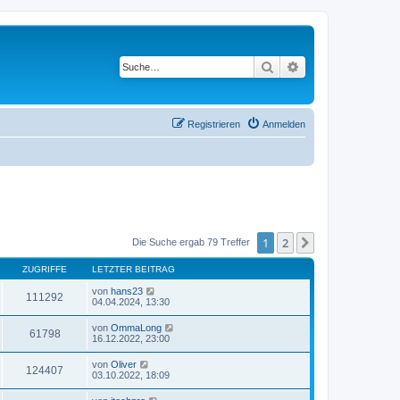
Suche
Erweiterte Suche
Registrieren
Anmelden
1
2
Nächste
Die Suche ergab 79 Treffer
ZUGRIFFE
LETZTER BEITRAG
von
hans23
111292
04.04.2024, 13:30
von
OmmaLong
61798
16.12.2022, 23:00
von
Oliver
124407
03.10.2022, 18:09