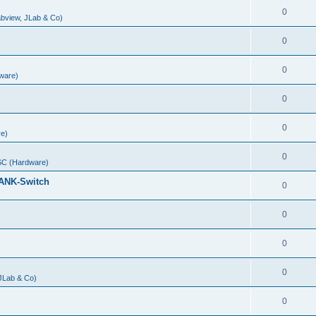
0
abview, JLab & Co)
0
0
ware)
0
0
e)
0
C (Hardware)
ANK-Switch
0
0
0
0
 JLab & Co)
0