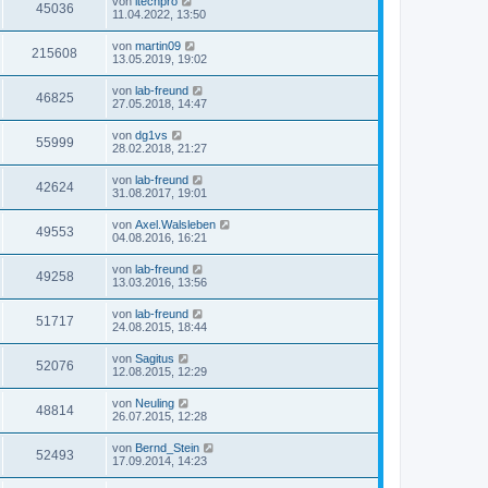
von
itechpro
45036
11.04.2022, 13:50
von
martin09
215608
13.05.2019, 19:02
von
lab-freund
46825
27.05.2018, 14:47
von
dg1vs
55999
28.02.2018, 21:27
von
lab-freund
42624
31.08.2017, 19:01
von
Axel.Walsleben
49553
04.08.2016, 16:21
von
lab-freund
49258
13.03.2016, 13:56
von
lab-freund
51717
24.08.2015, 18:44
von
Sagitus
52076
12.08.2015, 12:29
von
Neuling
48814
26.07.2015, 12:28
von
Bernd_Stein
52493
17.09.2014, 14:23