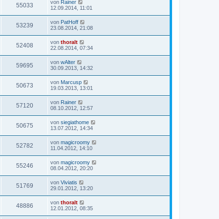
von
Rainer
55033
12.09.2014, 11:01
von
PatHoff
53239
23.08.2014, 21:08
von
thoralt
52408
22.08.2014, 07:34
von
wAlter
59695
30.09.2013, 14:32
von
Marcusp
50673
19.03.2013, 13:01
von
Rainer
57120
08.10.2012, 12:57
von
siegiathome
50675
13.07.2012, 14:34
von
magicroomy
52782
11.04.2012, 14:10
von
magicroomy
55246
08.04.2012, 20:20
von
Viviatis
51769
29.01.2012, 13:20
von
thoralt
48886
12.01.2012, 08:35