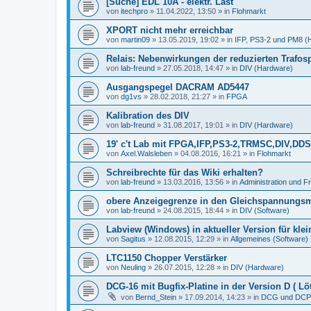
[Suche] EDL 10A - elektr. Last
von
itechpro
»
11.04.2022, 13:50
» in
Flohmarkt
XPORT nicht mehr erreichbar
von
martin09
»
13.05.2019, 19:02
» in
IFP, PS3-2 und PM8 (
Relais: Nebenwirkungen der reduzierten Trafo
von
lab-freund
»
27.05.2018, 14:47
» in
DIV (Hardware)
Ausgangspegel DACRAM AD5447
von
dg1vs
»
28.02.2018, 21:27
» in
FPGA
Kalibration des DIV
von
lab-freund
»
31.08.2017, 19:01
» in
DIV (Hardware)
19' c't Lab mit FPGA,IFP,PS3-2,TRMSC,DIV,
von
Axel.Walsleben
»
04.08.2016, 16:21
» in
Flohmarkt
Schreibrechte für das Wiki erhalten?
von
lab-freund
»
13.03.2016, 13:56
» in
Administration und 
obere Anzeigegrenze in den Gleichspannungs
von
lab-freund
»
24.08.2015, 18:44
» in
DIV (Software)
Labview (Windows) in aktueller Version für kle
von
Sagitus
»
12.08.2015, 12:29
» in
Allgemeines (Software)
LTC1150 Chopper Verstärker
von
Neuling
»
26.07.2015, 12:28
» in
DIV (Hardware)
DCG-16 mit Bugfix-Platine in der Version D ( Löt
von
Bernd_Stein
»
17.09.2014, 14:23
» in
DCG und DCP 