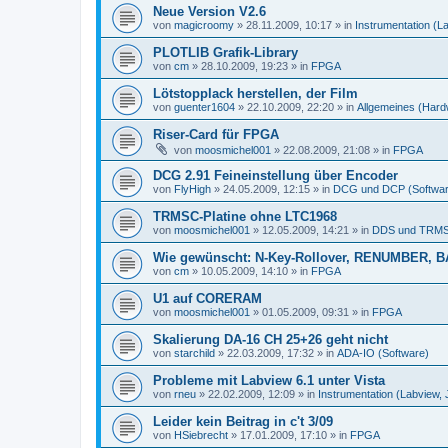
Neue Version V2.6
von
magicroomy
»
28.11.2009, 10:17
» in
Instrumentation (L
PLOTLIB Grafik-Library
von
cm
»
28.10.2009, 19:23
» in
FPGA
Lötstopplack herstellen, der Film
von
guenter1604
»
22.10.2009, 22:20
» in
Allgemeines (Hard
Riser-Card für FPGA
von
moosmichel001
»
22.08.2009, 21:08
» in
FPGA
DCG 2.91 Feineinstellung über Encoder
von
FlyHigh
»
24.05.2009, 12:15
» in
DCG und DCP (Softwar
TRMSC-Platine ohne LTC1968
von
moosmichel001
»
12.05.2009, 14:21
» in
DDS und TRMS
Wie gewünscht: N-Key-Rollover, RENUMBER, B
von
cm
»
10.05.2009, 14:10
» in
FPGA
U1 auf CORERAM
von
moosmichel001
»
01.05.2009, 09:31
» in
FPGA
Skalierung DA-16 CH 25+26 geht nicht
von
starchild
»
22.03.2009, 17:32
» in
ADA-IO (Software)
Probleme mit Labview 6.1 unter Vista
von
rneu
»
22.02.2009, 12:09
» in
Instrumentation (Labview,
Leider kein Beitrag in c't 3/09
von
HSiebrecht
»
17.01.2009, 17:10
» in
FPGA