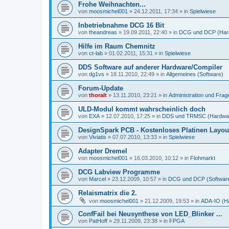
Frohe Weihnachten...
von
moosmichel001
»
24.12.2011, 17:34
» in
Spielwiese
Inbetriebnahme DCG 16 Bit
von
theandreas
»
19.09.2011, 22:40
» in
DCG und DCP (Har
Hilfe im Raum Chemnitz
von
ct-lab
»
01.02.2011, 15:31
» in
Spielwiese
DDS Software auf anderer Hardware/Compiler
von
dg1vs
»
18.11.2010, 22:49
» in
Allgemeines (Software)
Forum-Update
von
thoralt
»
13.11.2010, 23:21
» in
Administration und Fra
ULD-Modul kommt wahrscheinlich doch
von
EXA
»
12.07.2010, 17:25
» in
DDS und TRMSC (Hardwa
DesignSpark PCB - Kostenloses Platinen Layo
von
Viviatis
»
07.07.2010, 13:33
» in
Spielwiese
Adapter Dremel
von
moosmichel001
»
16.03.2010, 10:12
» in
Flohmarkt
DCG Labview Programme
von
Marcel
»
23.12.2009, 10:57
» in
DCG und DCP (Softwar
Relaismatrix die 2.
von
moosmichel001
»
21.12.2009, 19:53
» in
ADA-IO (H
ConfFail bei Neusynthese von LED_Blinker ...
von
PatHoff
»
29.11.2009, 23:38
» in
FPGA