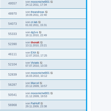
von
moosmichel001
49557
24.12.2011, 17:34
von
theandreas
48970
19.09.2011, 22:40
von
ct-lab
54073
01.02.2011, 15:31
von
dg1vs
55333
18.11.2010, 22:49
von
thoralt
52390
13.11.2010, 23:21
von
EXA
46111
12.07.2010, 17:25
von
Viviatis
52104
07.07.2010, 13:33
von
moosmichel001
52839
16.03.2010, 10:12
von
Marcel
56287
23.12.2009, 10:57
von
moosmichel001
50541
21.12.2009, 19:53
von
PatHoff
56968
29.11.2009, 23:38