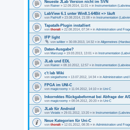
Neueste JLab Version nicht im SVN
von
Rainer
»
12.09.2014, 11:01
» in
Instrumentation (Labvie
LabView 6.1 unter Win8.1-64Bit => läuft
von
PatHoff
»
23.08.2014, 21:08
» in
Instrumentation (Labvi
Tapatalk-Plugin installiert
von
thoralt
»
22.08.2014, 07:34
» in
Administration und Fra
IFP light
von
wAlter
»
30.09.2013, 14:32
» in
Allgemeines (Hardw
Daten-Ausgabe?
von
Marcusp
»
19.03.2013, 13:01
» in
Instrumentation (Labv
JLab und EDL
von
Rainer
»
08.10.2012, 12:57
» in
Instrumentation (Labvie
c't lab Wiki
von
siegiathome
»
13.07.2012, 14:34
» in
Administration un
FPGA im UNI-C
von
magicroomy
»
11.04.2012, 14:10
» in
Uni-C
Inkorrektes Rückgabeformat bei Abfrage der A/
von
magicroomy
»
08.04.2012, 20:20
» in
Uni-C
JLab für Android
von
Viviatis
»
29.01.2012, 13:20
» in
Instrumentation (Labvie
Neue Kategorien für Uni-C
von
thoralt
»
12.01.2012, 08:35
» in
Administration und Fra