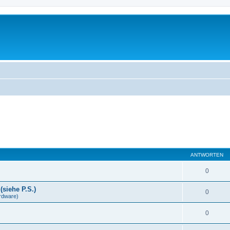
ANTWORTEN
0
(siehe P.S.)
0
rdware)
0