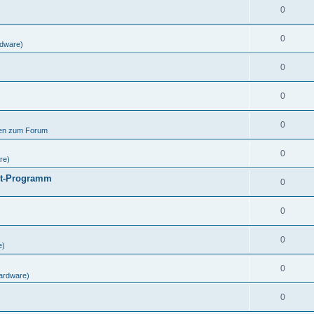
0
0
dware)
0
0
0
gen zum Forum
0
re)
ut-Programm
0
0
0
e)
0
ardware)
0