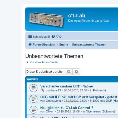
c't-Lab
Das neue Forum für das c't-Lab
Schnellzugriff
FAQ
Foren-Übersicht
Suche
Unbeantwortete Themen
Unbeantwortete Themen
Zur erweiterten Suche
Suche
Erweiterte Suche
THEMEN
Verschenke custom DCP Platine
von
hans23
»
04.04.2024, 13:30
» in
Flohmarkt
DCG mit IFP ok, mit DCP erst verspätet - gelöst 
von
OmmaLong
»
16.12.2022, 23:00
» in
DCG und DCP (Ha
Neuigkeiten zu C't-Lab Control ?
von
Oliver
»
03.10.2022, 18:09
» in
Allgemeines (Software)