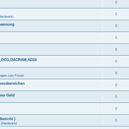
0
0
Hardware)
spannung
0
0
0
DDS,DCG,DACRAM,AD16
0
0
Fragen zum Forum
messbereichen
0
ines Geld
0
0
bericht )
0
(Hardware)