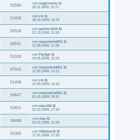
von
magicroomy
52585
28.11.2009, 10:17
von
cm
52459
28.10.2009, 19:23
von
guenter1604
55526
22.10.2009, 22:20
von
moosmichel001
50531
22.08.2009, 21:08
von
FlyHigh
51029
24.05.2009, 12:15
von
moosmichel001
47015
12.05.2009, 14:21
von
cm
51456
10.05.2009, 14:10
von
moosmichel001
50647
01.05.2009, 09:31
von
starchild
52821
22.03.2009, 17:32
von
rneu
56499
22.02.2009, 12:09
von
HSiebrecht
55365
17.01.2009, 17:10