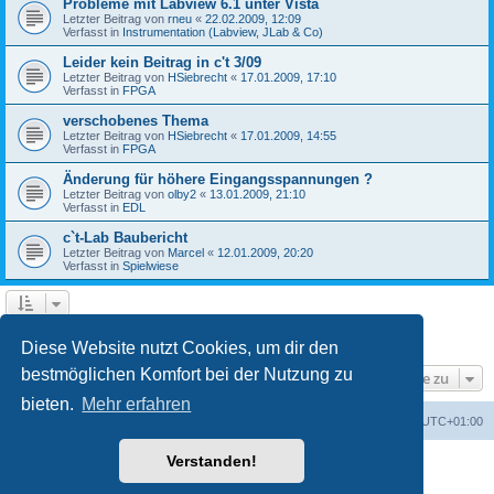
Probleme mit Labview 6.1 unter Vista
Letzter Beitrag von
rneu
«
22.02.2009, 12:09
Verfasst in
Instrumentation (Labview, JLab & Co)
Leider kein Beitrag in c't 3/09
Letzter Beitrag von
HSiebrecht
«
17.01.2009, 17:10
Verfasst in
FPGA
verschobenes Thema
Letzter Beitrag von
HSiebrecht
«
17.01.2009, 14:55
Verfasst in
FPGA
Änderung für höhere Eingangsspannungen ?
Letzter Beitrag von
olby2
«
13.01.2009, 21:10
Verfasst in
EDL
c`t-Lab Baubericht
Letzter Beitrag von
Marcel
«
12.01.2009, 20:20
Verfasst in
Spielwiese
1
2
Nächste
Die Suche ergab 79 Treffer
Diese Website nutzt Cookies, um dir den
bestmöglichen Komfort bei der Nutzung zu
Gehe zu
bieten.
Mehr erfahren
Foren-Übersicht
Alle Cookies löschen
Alle Zeiten sind
UTC+01:00
Verstanden!
Powered by
phpBB
® Forum Software © phpBB Limited
Deutsche Übersetzung durch
phpBB.de