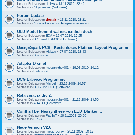
Letzter Beitrag von
dg1vs
«
18.11.2010, 22:49
Verfasst in
Allgemeines (Software)
Forum-Update
Letzter Beitrag von
thoralt
«
13.11.2010, 23:21
Verfasst in
Administration und Fragen zum Forum
ULD-Modul kommt wahrscheinlich doch
Letzter Beitrag von
EXA
«
12.07.2010, 17:25
Verfasst in
DDS und TRMSC (Hardware)
DesignSpark PCB - Kostenloses Platinen Layout-Programm
Letzter Beitrag von
Viviatis
«
07.07.2010, 13:33
Verfasst in
Spielwiese
Adapter Dremel
Letzter Beitrag von
moosmichel001
«
16.03.2010, 10:12
Verfasst in
Flohmarkt
DCG Labview Programme
Letzter Beitrag von
Marcel
«
23.12.2009, 10:57
Verfasst in
DCG und DCP (Software)
Relaismatrix die 2.
Letzter Beitrag von
moosmichel001
«
21.12.2009, 19:53
Verfasst in
ADA-IO (Hardware)
ConfFail bei Neusynthese von LED_Blinker ...
Letzter Beitrag von
PatHoff
«
29.11.2009, 23:38
Verfasst in
FPGA
Neue Version V2.6
Letzter Beitrag von
magicroomy
«
28.11.2009, 10:17
Verfasst in
Instrumentation (Labview, JLab & Co)