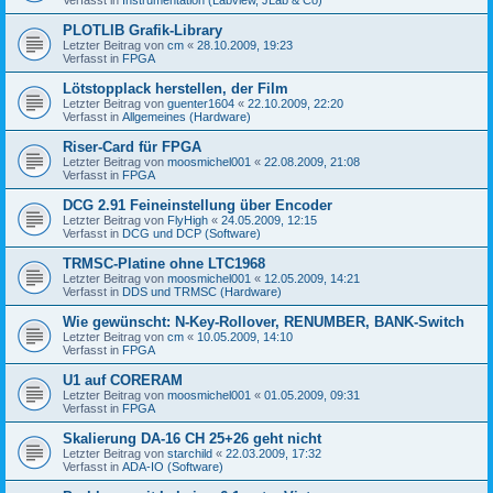
PLOTLIB Grafik-Library
Letzter Beitrag von
cm
«
28.10.2009, 19:23
Verfasst in
FPGA
Lötstopplack herstellen, der Film
Letzter Beitrag von
guenter1604
«
22.10.2009, 22:20
Verfasst in
Allgemeines (Hardware)
Riser-Card für FPGA
Letzter Beitrag von
moosmichel001
«
22.08.2009, 21:08
Verfasst in
FPGA
DCG 2.91 Feineinstellung über Encoder
Letzter Beitrag von
FlyHigh
«
24.05.2009, 12:15
Verfasst in
DCG und DCP (Software)
TRMSC-Platine ohne LTC1968
Letzter Beitrag von
moosmichel001
«
12.05.2009, 14:21
Verfasst in
DDS und TRMSC (Hardware)
Wie gewünscht: N-Key-Rollover, RENUMBER, BANK-Switch
Letzter Beitrag von
cm
«
10.05.2009, 14:10
Verfasst in
FPGA
U1 auf CORERAM
Letzter Beitrag von
moosmichel001
«
01.05.2009, 09:31
Verfasst in
FPGA
Skalierung DA-16 CH 25+26 geht nicht
Letzter Beitrag von
starchild
«
22.03.2009, 17:32
Verfasst in
ADA-IO (Software)