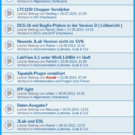
Verfasst in
Allgemeines (Software)
LTC1150 Chopper Verstärker
Letzter Beitrag von
Neuling
«
26.07.2015, 12:28
Verfasst in
DIV (Hardware)
DCG-16 mit Bugfix-Platine in der Version D ( Lötbericht )
Letzter Beitrag von
Bernd_Stein
«
17.09.2014, 14:23
Verfasst in
DCG und DCP (Hardware)
Neueste JLab Version nicht im SVN
Letzter Beitrag von
Rainer
«
12.09.2014, 11:01
Verfasst in
Instrumentation (Labview, JLab & Co)
LabView 6.1 unter Win8.1-64Bit => läuft
Letzter Beitrag von
PatHoff
«
23.08.2014, 21:08
Verfasst in
Instrumentation (Labview, JLab & Co)
Tapatalk-Plugin installiert
Letzter Beitrag von
thoralt
«
22.08.2014, 07:34
Verfasst in
Administration und Fragen zum Forum
IFP light
Letzter Beitrag von
wAlter
«
30.09.2013, 14:32
Verfasst in
Allgemeines (Hardware)
Daten-Ausgabe?
Letzter Beitrag von
Marcusp
«
19.03.2013, 13:01
Verfasst in
Instrumentation (Labview, JLab & Co)
JLab und EDL
Letzter Beitrag von
Rainer
«
08.10.2012, 12:57
Verfasst in
Instrumentation (Labview, JLab & Co)