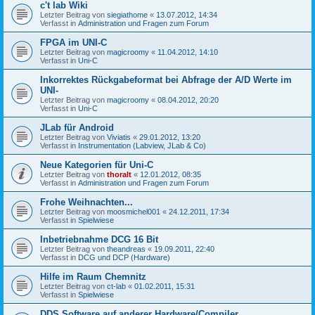
c't lab Wiki
Letzter Beitrag von
siegiathome
«
13.07.2012, 14:34
Verfasst in
Administration und Fragen zum Forum
FPGA im UNI-C
Letzter Beitrag von
magicroomy
«
11.04.2012, 14:10
Verfasst in
Uni-C
Inkorrektes Rückgabeformat bei Abfrage der A/D Werte im
UNI-
Letzter Beitrag von
magicroomy
«
08.04.2012, 20:20
Verfasst in
Uni-C
JLab für Android
Letzter Beitrag von
Viviatis
«
29.01.2012, 13:20
Verfasst in
Instrumentation (Labview, JLab & Co)
Neue Kategorien für Uni-C
Letzter Beitrag von
thoralt
«
12.01.2012, 08:35
Verfasst in
Administration und Fragen zum Forum
Frohe Weihnachten...
Letzter Beitrag von
moosmichel001
«
24.12.2011, 17:34
Verfasst in
Spielwiese
Inbetriebnahme DCG 16 Bit
Letzter Beitrag von
theandreas
«
19.09.2011, 22:40
Verfasst in
DCG und DCP (Hardware)
Hilfe im Raum Chemnitz
Letzter Beitrag von
ct-lab
«
01.02.2011, 15:31
Verfasst in
Spielwiese
DDS Software auf anderer Hardware/Compiler