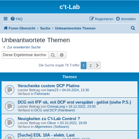
c't-Lab
FAQ
Registrieren
Anmelden
S
Foren-Übersicht
Suche
Unbeantwortete Themen
u
Unbeantwortete Themen
c
Zur erweiterten Suche
h
Suche
Erweiterte Suche
e
1
2
Nächste
Die Suche ergab 79 Treffer
Themen
Verschenke custom DCP Platine
Letzter Beitrag von
hans23
«
04.04.2024, 13:30
Verfasst in
Flohmarkt
DCG mit IFP ok, mit DCP erst verspätet - gelöst (siehe P.S.)
Letzter Beitrag von
OmmaLong
«
16.12.2022, 23:00
Verfasst in
DCG und DCP (Hardware)
Neuigkeiten zu C't-Lab Control ?
Letzter Beitrag von
Oliver
«
03.10.2022, 18:09
Verfasst in
Allgemeines (Software)
[Suche] EDL 10A - elektr. Last