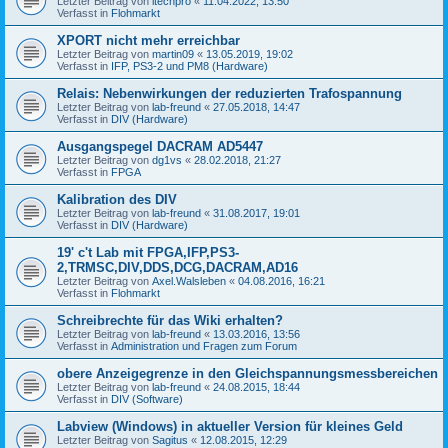
Letzter Beitrag von
itechpro
«
11.04.2022, 13:50
Verfasst in
Flohmarkt
XPORT nicht mehr erreichbar
Letzter Beitrag von
martin09
«
13.05.2019, 19:02
Verfasst in
IFP, PS3-2 und PM8 (Hardware)
Relais: Nebenwirkungen der reduzierten Trafospannung
Letzter Beitrag von
lab-freund
«
27.05.2018, 14:47
Verfasst in
DIV (Hardware)
Ausgangspegel DACRAM AD5447
Letzter Beitrag von
dg1vs
«
28.02.2018, 21:27
Verfasst in
FPGA
Kalibration des DIV
Letzter Beitrag von
lab-freund
«
31.08.2017, 19:01
Verfasst in
DIV (Hardware)
19' c't Lab mit FPGA,IFP,PS3-
2,TRMSC,DIV,DDS,DCG,DACRAM,AD16
Letzter Beitrag von
Axel.Walsleben
«
04.08.2016, 16:21
Verfasst in
Flohmarkt
Schreibrechte für das Wiki erhalten?
Letzter Beitrag von
lab-freund
«
13.03.2016, 13:56
Verfasst in
Administration und Fragen zum Forum
obere Anzeigegrenze in den Gleichspannungsmessbereichen
Letzter Beitrag von
lab-freund
«
24.08.2015, 18:44
Verfasst in
DIV (Software)
Labview (Windows) in aktueller Version für kleines Geld
Letzter Beitrag von
Sagitus
«
12.08.2015, 12:29