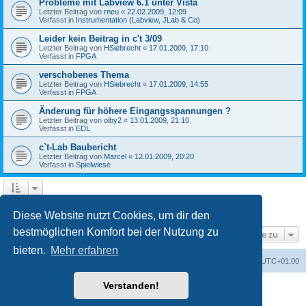
Probleme mit Labview 6.1 unter Vista
Letzter Beitrag von
rneu
«
22.02.2009, 12:09
Verfasst in
Instrumentation (Labview, JLab & Co)
Leider kein Beitrag in c't 3/09
Letzter Beitrag von
HSiebrecht
«
17.01.2009, 17:10
Verfasst in
FPGA
verschobenes Thema
Letzter Beitrag von
HSiebrecht
«
17.01.2009, 14:55
Verfasst in
FPGA
Änderung für höhere Eingangsspannungen ?
Letzter Beitrag von
olby2
«
13.01.2009, 21:10
Verfasst in
EDL
c`t-Lab Baubericht
Letzter Beitrag von
Marcel
«
12.01.2009, 20:20
Verfasst in
Spielwiese
1
2
Nächste
Die Suche ergab 79 Treffer
Diese Website nutzt Cookies, um dir den
bestmöglichen Komfort bei der Nutzung zu
Gehe zu
bieten.
Mehr erfahren
Foren-Übersicht
Alle Cookies löschen
Alle Zeiten sind
UTC+01:00
Verstanden!
Powered by
phpBB
® Forum Software © phpBB Limited
Deutsche Übersetzung durch
phpBB.de