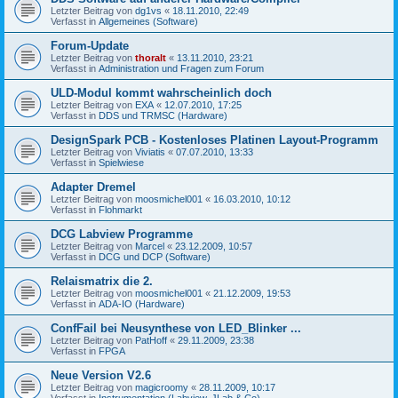
Letzter Beitrag von
dg1vs
«
18.11.2010, 22:49
Verfasst in
Allgemeines (Software)
Forum-Update
Letzter Beitrag von
thoralt
«
13.11.2010, 23:21
Verfasst in
Administration und Fragen zum Forum
ULD-Modul kommt wahrscheinlich doch
Letzter Beitrag von
EXA
«
12.07.2010, 17:25
Verfasst in
DDS und TRMSC (Hardware)
DesignSpark PCB - Kostenloses Platinen Layout-Programm
Letzter Beitrag von
Viviatis
«
07.07.2010, 13:33
Verfasst in
Spielwiese
Adapter Dremel
Letzter Beitrag von
moosmichel001
«
16.03.2010, 10:12
Verfasst in
Flohmarkt
DCG Labview Programme
Letzter Beitrag von
Marcel
«
23.12.2009, 10:57
Verfasst in
DCG und DCP (Software)
Relaismatrix die 2.
Letzter Beitrag von
moosmichel001
«
21.12.2009, 19:53
Verfasst in
ADA-IO (Hardware)
ConfFail bei Neusynthese von LED_Blinker ...
Letzter Beitrag von
PatHoff
«
29.11.2009, 23:38
Verfasst in
FPGA
Neue Version V2.6
Letzter Beitrag von
magicroomy
«
28.11.2009, 10:17
Verfasst in
Instrumentation (Labview, JLab & Co)