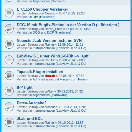
Verfasst in
Allgemeines (Software)
LTC1150 Chopper Verstärker
Letzter Beitrag von
Neuling
«
26.07.2015, 12:28
Verfasst in
DIV (Hardware)
DCG-16 mit Bugfix-Platine in der Version D ( Lötbericht )
Letzter Beitrag von
Bernd_Stein
«
17.09.2014, 14:23
Verfasst in
DCG und DCP (Hardware)
Neueste JLab Version nicht im SVN
Letzter Beitrag von
Rainer
«
12.09.2014, 11:01
Verfasst in
Instrumentation (Labview, JLab & Co)
LabView 6.1 unter Win8.1-64Bit => läuft
Letzter Beitrag von
PatHoff
«
23.08.2014, 21:08
Verfasst in
Instrumentation (Labview, JLab & Co)
Tapatalk-Plugin installiert
Letzter Beitrag von
thoralt
«
22.08.2014, 07:34
Verfasst in
Administration und Fragen zum Forum
IFP light
Letzter Beitrag von
wAlter
«
30.09.2013, 14:32
Verfasst in
Allgemeines (Hardware)
Daten-Ausgabe?
Letzter Beitrag von
Marcusp
«
19.03.2013, 13:01
Verfasst in
Instrumentation (Labview, JLab & Co)
JLab und EDL
Letzter Beitrag von
Rainer
«
08.10.2012, 12:57
Verfasst in
Instrumentation (Labview, JLab & Co)