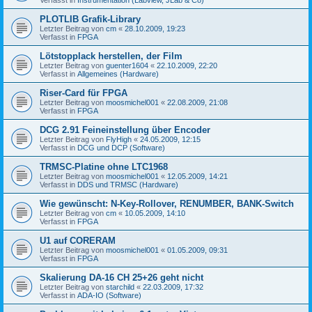
PLOTLIB Grafik-Library
Letzter Beitrag von
cm
«
28.10.2009, 19:23
Verfasst in
FPGA
Lötstopplack herstellen, der Film
Letzter Beitrag von
guenter1604
«
22.10.2009, 22:20
Verfasst in
Allgemeines (Hardware)
Riser-Card für FPGA
Letzter Beitrag von
moosmichel001
«
22.08.2009, 21:08
Verfasst in
FPGA
DCG 2.91 Feineinstellung über Encoder
Letzter Beitrag von
FlyHigh
«
24.05.2009, 12:15
Verfasst in
DCG und DCP (Software)
TRMSC-Platine ohne LTC1968
Letzter Beitrag von
moosmichel001
«
12.05.2009, 14:21
Verfasst in
DDS und TRMSC (Hardware)
Wie gewünscht: N-Key-Rollover, RENUMBER, BANK-Switch
Letzter Beitrag von
cm
«
10.05.2009, 14:10
Verfasst in
FPGA
U1 auf CORERAM
Letzter Beitrag von
moosmichel001
«
01.05.2009, 09:31
Verfasst in
FPGA
Skalierung DA-16 CH 25+26 geht nicht
Letzter Beitrag von
starchild
«
22.03.2009, 17:32
Verfasst in
ADA-IO (Software)