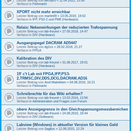
Letzter Beitrag von
itechpro
«
11.04.2022, 13:50
Verfasst in
Flohmarkt
XPORT nicht mehr erreichbar
Letzter Beitrag von
martin09
«
13.05.2019, 19:02
Verfasst in
IFP, PS3-2 und PM8 (Hardware)
Relais: Nebenwirkungen der reduzierten Trafospannung
Letzter Beitrag von
lab-freund
«
27.05.2018, 14:47
Verfasst in
DIV (Hardware)
Ausgangspegel DACRAM AD5447
Letzter Beitrag von
dg1vs
«
28.02.2018, 21:27
Verfasst in
FPGA
Kalibration des DIV
Letzter Beitrag von
lab-freund
«
31.08.2017, 19:01
Verfasst in
DIV (Hardware)
19' c't Lab mit FPGA,IFP,PS3-
2,TRMSC,DIV,DDS,DCG,DACRAM,AD16
Letzter Beitrag von
Axel.Walsleben
«
04.08.2016, 16:21
Verfasst in
Flohmarkt
Schreibrechte für das Wiki erhalten?
Letzter Beitrag von
lab-freund
«
13.03.2016, 13:56
Verfasst in
Administration und Fragen zum Forum
obere Anzeigegrenze in den Gleichspannungsmessbereichen
Letzter Beitrag von
lab-freund
«
24.08.2015, 18:44
Verfasst in
DIV (Software)
Labview (Windows) in aktueller Version für kleines Geld
Letzter Beitrag von
Sagitus
«
12.08.2015, 12:29