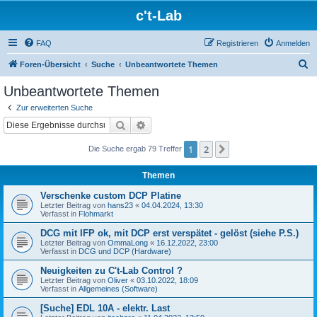
c't-Lab
FAQ
Registrieren
Anmelden
S
Foren-Übersicht
Suche
Unbeantwortete Themen
u
Unbeantwortete Themen
c
Zur erweiterten Suche
h
Suche
Erweiterte Suche
e
1
2
Nächste
Die Suche ergab 79 Treffer
Themen
Verschenke custom DCP Platine
Letzter Beitrag von
hans23
«
04.04.2024, 13:30
Verfasst in
Flohmarkt
DCG mit IFP ok, mit DCP erst verspätet - gelöst (siehe P.S.)
Letzter Beitrag von
OmmaLong
«
16.12.2022, 23:00
Verfasst in
DCG und DCP (Hardware)
Neuigkeiten zu C't-Lab Control ?
Letzter Beitrag von
Oliver
«
03.10.2022, 18:09
Verfasst in
Allgemeines (Software)
[Suche] EDL 10A - elektr. Last