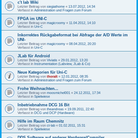
c't lab Wiki
Letzter Beitrag von
siegiathome
«
13.07.2012, 14:34
Verfasst in
Administration und Fragen zum Forum
FPGA im UNI-C
Letzter Beitrag von
magicroomy
«
11.04.2012, 14:10
Verfasst in
Uni-C
Inkorrektes Rückgabeformat bei Abfrage der A/D Werte im
UNI-
Letzter Beitrag von
magicroomy
«
08.04.2012, 20:20
Verfasst in
Uni-C
JLab für Android
Letzter Beitrag von
Viviatis
«
29.01.2012, 13:20
Verfasst in
Instrumentation (Labview, JLab & Co)
Neue Kategorien für Uni-C
Letzter Beitrag von
thoralt
«
12.01.2012, 08:35
Verfasst in
Administration und Fragen zum Forum
Frohe Weihnachten...
Letzter Beitrag von
moosmichel001
«
24.12.2011, 17:34
Verfasst in
Spielwiese
Inbetriebnahme DCG 16 Bit
Letzter Beitrag von
theandreas
«
19.09.2011, 22:40
Verfasst in
DCG und DCP (Hardware)
Hilfe im Raum Chemnitz
Letzter Beitrag von
ct-lab
«
01.02.2011, 15:31
Verfasst in
Spielwiese
DDS Software auf anderer Hardware/Compiler