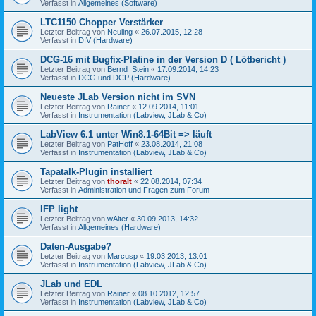
Verfasst in
Allgemeines (Software)
LTC1150 Chopper Verstärker
Letzter Beitrag von
Neuling
«
26.07.2015, 12:28
Verfasst in
DIV (Hardware)
DCG-16 mit Bugfix-Platine in der Version D ( Lötbericht )
Letzter Beitrag von
Bernd_Stein
«
17.09.2014, 14:23
Verfasst in
DCG und DCP (Hardware)
Neueste JLab Version nicht im SVN
Letzter Beitrag von
Rainer
«
12.09.2014, 11:01
Verfasst in
Instrumentation (Labview, JLab & Co)
LabView 6.1 unter Win8.1-64Bit => läuft
Letzter Beitrag von
PatHoff
«
23.08.2014, 21:08
Verfasst in
Instrumentation (Labview, JLab & Co)
Tapatalk-Plugin installiert
Letzter Beitrag von
thoralt
«
22.08.2014, 07:34
Verfasst in
Administration und Fragen zum Forum
IFP light
Letzter Beitrag von
wAlter
«
30.09.2013, 14:32
Verfasst in
Allgemeines (Hardware)
Daten-Ausgabe?
Letzter Beitrag von
Marcusp
«
19.03.2013, 13:01
Verfasst in
Instrumentation (Labview, JLab & Co)
JLab und EDL
Letzter Beitrag von
Rainer
«
08.10.2012, 12:57
Verfasst in
Instrumentation (Labview, JLab & Co)