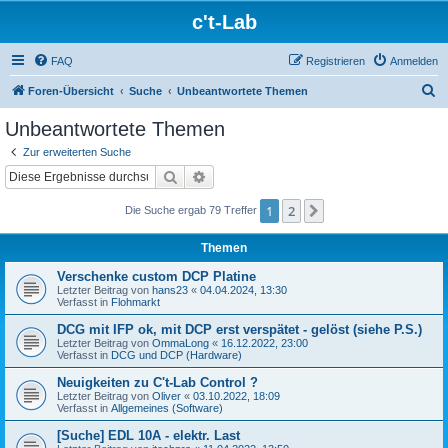
c't-Lab
FAQ
Registrieren
Anmelden
S
Foren-Übersicht
Suche
Unbeantwortete Themen
u
Unbeantwortete Themen
c
Zur erweiterten Suche
h
Suche
Erweiterte Suche
e
1
2
Nächste
Die Suche ergab 79 Treffer
Themen
Verschenke custom DCP Platine
Letzter Beitrag von
hans23
«
04.04.2024, 13:30
Verfasst in
Flohmarkt
DCG mit IFP ok, mit DCP erst verspätet - gelöst (siehe P.S.)
Letzter Beitrag von
OmmaLong
«
16.12.2022, 23:00
Verfasst in
DCG und DCP (Hardware)
Neuigkeiten zu C't-Lab Control ?
Letzter Beitrag von
Oliver
«
03.10.2022, 18:09
Verfasst in
Allgemeines (Software)
[Suche] EDL 10A - elektr. Last