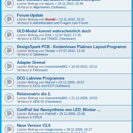
Letzter Beitrag von
dg1vs
«
18.11.2010, 22:49
Verfasst in
Allgemeines (Software)
Forum-Update
Letzter Beitrag von
thoralt
«
13.11.2010, 23:21
Verfasst in
Administration und Fragen zum Forum
ULD-Modul kommt wahrscheinlich doch
Letzter Beitrag von
EXA
«
12.07.2010, 17:25
Verfasst in
DDS und TRMSC (Hardware)
DesignSpark PCB - Kostenloses Platinen Layout-Programm
Letzter Beitrag von
Viviatis
«
07.07.2010, 13:33
Verfasst in
Spielwiese
Adapter Dremel
Letzter Beitrag von
moosmichel001
«
16.03.2010, 10:12
Verfasst in
Flohmarkt
DCG Labview Programme
Letzter Beitrag von
Marcel
«
23.12.2009, 10:57
Verfasst in
DCG und DCP (Software)
Relaismatrix die 2.
Letzter Beitrag von
moosmichel001
«
21.12.2009, 19:53
Verfasst in
ADA-IO (Hardware)
ConfFail bei Neusynthese von LED_Blinker ...
Letzter Beitrag von
PatHoff
«
29.11.2009, 23:38
Verfasst in
FPGA
Neue Version V2.6
Letzter Beitrag von
magicroomy
«
28.11.2009, 10:17
Verfasst in
Instrumentation (Labview, JLab & Co)