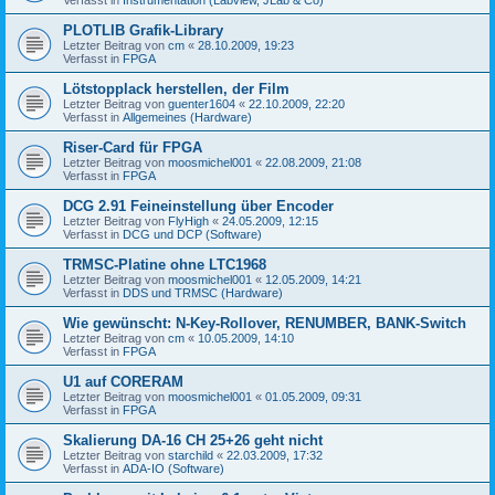
PLOTLIB Grafik-Library
Letzter Beitrag von
cm
«
28.10.2009, 19:23
Verfasst in
FPGA
Lötstopplack herstellen, der Film
Letzter Beitrag von
guenter1604
«
22.10.2009, 22:20
Verfasst in
Allgemeines (Hardware)
Riser-Card für FPGA
Letzter Beitrag von
moosmichel001
«
22.08.2009, 21:08
Verfasst in
FPGA
DCG 2.91 Feineinstellung über Encoder
Letzter Beitrag von
FlyHigh
«
24.05.2009, 12:15
Verfasst in
DCG und DCP (Software)
TRMSC-Platine ohne LTC1968
Letzter Beitrag von
moosmichel001
«
12.05.2009, 14:21
Verfasst in
DDS und TRMSC (Hardware)
Wie gewünscht: N-Key-Rollover, RENUMBER, BANK-Switch
Letzter Beitrag von
cm
«
10.05.2009, 14:10
Verfasst in
FPGA
U1 auf CORERAM
Letzter Beitrag von
moosmichel001
«
01.05.2009, 09:31
Verfasst in
FPGA
Skalierung DA-16 CH 25+26 geht nicht
Letzter Beitrag von
starchild
«
22.03.2009, 17:32
Verfasst in
ADA-IO (Software)