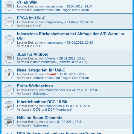
c't lab Wiki
Letzter Beitrag von
siegiathome
«
13.07.2012, 14:34
Verfasst in
Administration und Fragen zum Forum
FPGA im UNI-C
Letzter Beitrag von
magicroomy
«
11.04.2012, 14:10
Verfasst in
Uni-C
Inkorrektes Rückgabeformat bei Abfrage der A/D Werte im
UNI-
Letzter Beitrag von
magicroomy
«
08.04.2012, 20:20
Verfasst in
Uni-C
JLab für Android
Letzter Beitrag von
Viviatis
«
29.01.2012, 13:20
Verfasst in
Instrumentation (Labview, JLab & Co)
Neue Kategorien für Uni-C
Letzter Beitrag von
thoralt
«
12.01.2012, 08:35
Verfasst in
Administration und Fragen zum Forum
Frohe Weihnachten...
Letzter Beitrag von
moosmichel001
«
24.12.2011, 17:34
Verfasst in
Spielwiese
Inbetriebnahme DCG 16 Bit
Letzter Beitrag von
theandreas
«
19.09.2011, 22:40
Verfasst in
DCG und DCP (Hardware)
Hilfe im Raum Chemnitz
Letzter Beitrag von
ct-lab
«
01.02.2011, 15:31
Verfasst in
Spielwiese
DDS Software auf anderer Hardware/Compiler