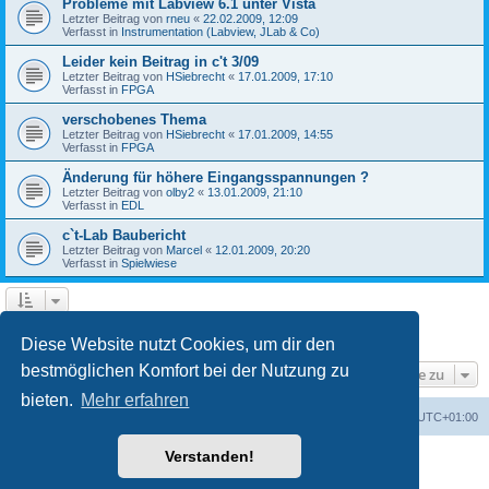
Probleme mit Labview 6.1 unter Vista
Letzter Beitrag von
rneu
«
22.02.2009, 12:09
Verfasst in
Instrumentation (Labview, JLab & Co)
Leider kein Beitrag in c't 3/09
Letzter Beitrag von
HSiebrecht
«
17.01.2009, 17:10
Verfasst in
FPGA
verschobenes Thema
Letzter Beitrag von
HSiebrecht
«
17.01.2009, 14:55
Verfasst in
FPGA
Änderung für höhere Eingangsspannungen ?
Letzter Beitrag von
olby2
«
13.01.2009, 21:10
Verfasst in
EDL
c`t-Lab Baubericht
Letzter Beitrag von
Marcel
«
12.01.2009, 20:20
Verfasst in
Spielwiese
1
2
Nächste
Die Suche ergab 79 Treffer
Diese Website nutzt Cookies, um dir den
bestmöglichen Komfort bei der Nutzung zu
Gehe zu
bieten.
Mehr erfahren
Foren-Übersicht
Alle Cookies löschen
Alle Zeiten sind
UTC+01:00
Verstanden!
Powered by
phpBB
® Forum Software © phpBB Limited
Deutsche Übersetzung durch
phpBB.de