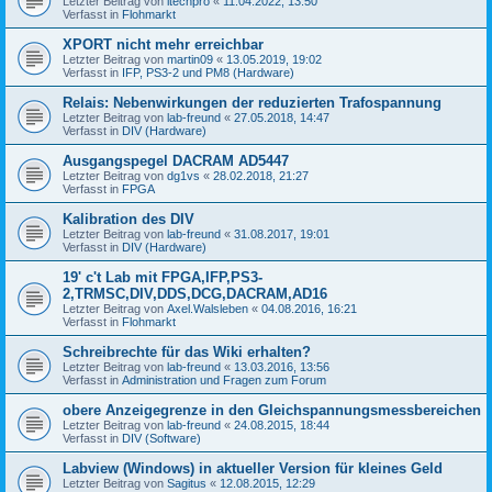
Letzter Beitrag von
itechpro
«
11.04.2022, 13:50
Verfasst in
Flohmarkt
XPORT nicht mehr erreichbar
Letzter Beitrag von
martin09
«
13.05.2019, 19:02
Verfasst in
IFP, PS3-2 und PM8 (Hardware)
Relais: Nebenwirkungen der reduzierten Trafospannung
Letzter Beitrag von
lab-freund
«
27.05.2018, 14:47
Verfasst in
DIV (Hardware)
Ausgangspegel DACRAM AD5447
Letzter Beitrag von
dg1vs
«
28.02.2018, 21:27
Verfasst in
FPGA
Kalibration des DIV
Letzter Beitrag von
lab-freund
«
31.08.2017, 19:01
Verfasst in
DIV (Hardware)
19' c't Lab mit FPGA,IFP,PS3-
2,TRMSC,DIV,DDS,DCG,DACRAM,AD16
Letzter Beitrag von
Axel.Walsleben
«
04.08.2016, 16:21
Verfasst in
Flohmarkt
Schreibrechte für das Wiki erhalten?
Letzter Beitrag von
lab-freund
«
13.03.2016, 13:56
Verfasst in
Administration und Fragen zum Forum
obere Anzeigegrenze in den Gleichspannungsmessbereichen
Letzter Beitrag von
lab-freund
«
24.08.2015, 18:44
Verfasst in
DIV (Software)
Labview (Windows) in aktueller Version für kleines Geld
Letzter Beitrag von
Sagitus
«
12.08.2015, 12:29