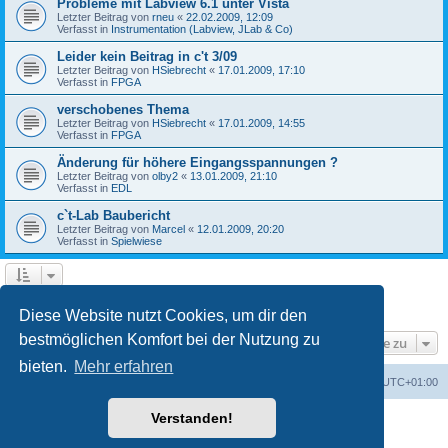
Probleme mit Labview 6.1 unter Vista
Letzter Beitrag von
rneu
«
22.02.2009, 12:09
Verfasst in
Instrumentation (Labview, JLab & Co)
Leider kein Beitrag in c't 3/09
Letzter Beitrag von
HSiebrecht
«
17.01.2009, 17:10
Verfasst in
FPGA
verschobenes Thema
Letzter Beitrag von
HSiebrecht
«
17.01.2009, 14:55
Verfasst in
FPGA
Änderung für höhere Eingangsspannungen ?
Letzter Beitrag von
olby2
«
13.01.2009, 21:10
Verfasst in
EDL
c`t-Lab Baubericht
Letzter Beitrag von
Marcel
«
12.01.2009, 20:20
Verfasst in
Spielwiese
1
2
Nächste
Die Suche ergab 79 Treffer
Diese Website nutzt Cookies, um dir den
bestmöglichen Komfort bei der Nutzung zu
Gehe zu
bieten.
Mehr erfahren
Foren-Übersicht
Alle Cookies löschen
Alle Zeiten sind
UTC+01:00
Verstanden!
Powered by
phpBB
® Forum Software © phpBB Limited
Deutsche Übersetzung durch
phpBB.de