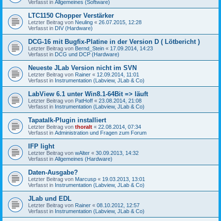
Verfasst in
Allgemeines (Software)
LTC1150 Chopper Verstärker
Letzter Beitrag von
Neuling
«
26.07.2015, 12:28
Verfasst in
DIV (Hardware)
DCG-16 mit Bugfix-Platine in der Version D ( Lötbericht )
Letzter Beitrag von
Bernd_Stein
«
17.09.2014, 14:23
Verfasst in
DCG und DCP (Hardware)
Neueste JLab Version nicht im SVN
Letzter Beitrag von
Rainer
«
12.09.2014, 11:01
Verfasst in
Instrumentation (Labview, JLab & Co)
LabView 6.1 unter Win8.1-64Bit => läuft
Letzter Beitrag von
PatHoff
«
23.08.2014, 21:08
Verfasst in
Instrumentation (Labview, JLab & Co)
Tapatalk-Plugin installiert
Letzter Beitrag von
thoralt
«
22.08.2014, 07:34
Verfasst in
Administration und Fragen zum Forum
IFP light
Letzter Beitrag von
wAlter
«
30.09.2013, 14:32
Verfasst in
Allgemeines (Hardware)
Daten-Ausgabe?
Letzter Beitrag von
Marcusp
«
19.03.2013, 13:01
Verfasst in
Instrumentation (Labview, JLab & Co)
JLab und EDL
Letzter Beitrag von
Rainer
«
08.10.2012, 12:57
Verfasst in
Instrumentation (Labview, JLab & Co)