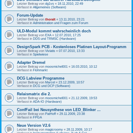
Letzter Beitrag von
dg1vs
«
18.11.2010, 22:49
Verfasst in
Allgemeines (Software)
Forum-Update
Letzter Beitrag von
thoralt
«
13.11.2010, 23:21
Verfasst in
Administration und Fragen zum Forum
ULD-Modul kommt wahrscheinlich doch
Letzter Beitrag von
EXA
«
12.07.2010, 17:25
Verfasst in
DDS und TRMSC (Hardware)
DesignSpark PCB - Kostenloses Platinen Layout-Programm
Letzter Beitrag von
Viviatis
«
07.07.2010, 13:33
Verfasst in
Spielwiese
Adapter Dremel
Letzter Beitrag von
moosmichel001
«
16.03.2010, 10:12
Verfasst in
Flohmarkt
DCG Labview Programme
Letzter Beitrag von
Marcel
«
23.12.2009, 10:57
Verfasst in
DCG und DCP (Software)
Relaismatrix die 2.
Letzter Beitrag von
moosmichel001
«
21.12.2009, 19:53
Verfasst in
ADA-IO (Hardware)
ConfFail bei Neusynthese von LED_Blinker ...
Letzter Beitrag von
PatHoff
«
29.11.2009, 23:38
Verfasst in
FPGA
Neue Version V2.6
Letzter Beitrag von
magicroomy
«
28.11.2009, 10:17
Verfasst in
Instrumentation (Labview, JLab & Co)