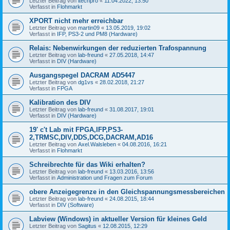
Letzter Beitrag von
itechpro
«
11.04.2022, 13:50
Verfasst in
Flohmarkt
XPORT nicht mehr erreichbar
Letzter Beitrag von
martin09
«
13.05.2019, 19:02
Verfasst in
IFP, PS3-2 und PM8 (Hardware)
Relais: Nebenwirkungen der reduzierten Trafospannung
Letzter Beitrag von
lab-freund
«
27.05.2018, 14:47
Verfasst in
DIV (Hardware)
Ausgangspegel DACRAM AD5447
Letzter Beitrag von
dg1vs
«
28.02.2018, 21:27
Verfasst in
FPGA
Kalibration des DIV
Letzter Beitrag von
lab-freund
«
31.08.2017, 19:01
Verfasst in
DIV (Hardware)
19' c't Lab mit FPGA,IFP,PS3-
2,TRMSC,DIV,DDS,DCG,DACRAM,AD16
Letzter Beitrag von
Axel.Walsleben
«
04.08.2016, 16:21
Verfasst in
Flohmarkt
Schreibrechte für das Wiki erhalten?
Letzter Beitrag von
lab-freund
«
13.03.2016, 13:56
Verfasst in
Administration und Fragen zum Forum
obere Anzeigegrenze in den Gleichspannungsmessbereichen
Letzter Beitrag von
lab-freund
«
24.08.2015, 18:44
Verfasst in
DIV (Software)
Labview (Windows) in aktueller Version für kleines Geld
Letzter Beitrag von
Sagitus
«
12.08.2015, 12:29