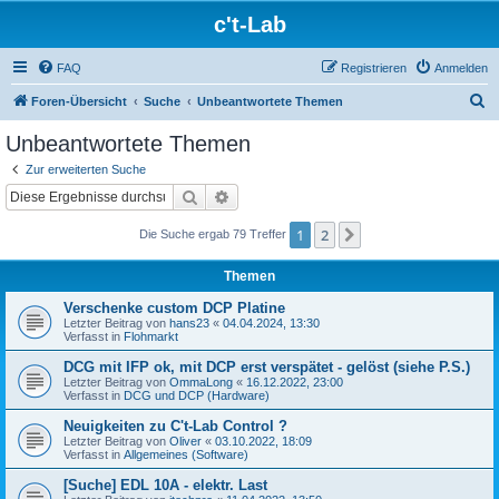
c't-Lab
FAQ
Registrieren
Anmelden
S
Foren-Übersicht
Suche
Unbeantwortete Themen
u
Unbeantwortete Themen
c
Zur erweiterten Suche
h
Suche
Erweiterte Suche
e
1
2
Nächste
Die Suche ergab 79 Treffer
Themen
Verschenke custom DCP Platine
Letzter Beitrag von
hans23
«
04.04.2024, 13:30
Verfasst in
Flohmarkt
DCG mit IFP ok, mit DCP erst verspätet - gelöst (siehe P.S.)
Letzter Beitrag von
OmmaLong
«
16.12.2022, 23:00
Verfasst in
DCG und DCP (Hardware)
Neuigkeiten zu C't-Lab Control ?
Letzter Beitrag von
Oliver
«
03.10.2022, 18:09
Verfasst in
Allgemeines (Software)
[Suche] EDL 10A - elektr. Last