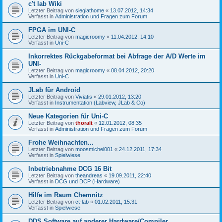
c't lab Wiki
Letzter Beitrag von
siegiathome
«
13.07.2012, 14:34
Verfasst in
Administration und Fragen zum Forum
FPGA im UNI-C
Letzter Beitrag von
magicroomy
«
11.04.2012, 14:10
Verfasst in
Uni-C
Inkorrektes Rückgabeformat bei Abfrage der A/D Werte im
UNI-
Letzter Beitrag von
magicroomy
«
08.04.2012, 20:20
Verfasst in
Uni-C
JLab für Android
Letzter Beitrag von
Viviatis
«
29.01.2012, 13:20
Verfasst in
Instrumentation (Labview, JLab & Co)
Neue Kategorien für Uni-C
Letzter Beitrag von
thoralt
«
12.01.2012, 08:35
Verfasst in
Administration und Fragen zum Forum
Frohe Weihnachten...
Letzter Beitrag von
moosmichel001
«
24.12.2011, 17:34
Verfasst in
Spielwiese
Inbetriebnahme DCG 16 Bit
Letzter Beitrag von
theandreas
«
19.09.2011, 22:40
Verfasst in
DCG und DCP (Hardware)
Hilfe im Raum Chemnitz
Letzter Beitrag von
ct-lab
«
01.02.2011, 15:31
Verfasst in
Spielwiese
DDS Software auf anderer Hardware/Compiler