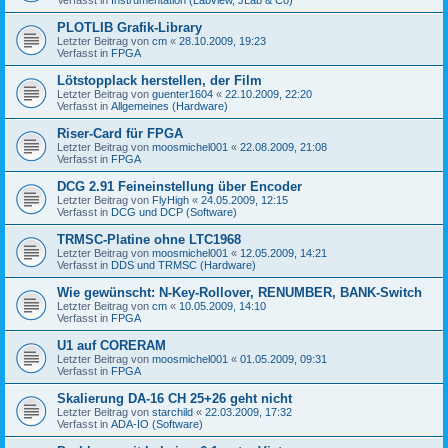
PLOTLIB Grafik-Library
Letzter Beitrag von
cm
«
28.10.2009, 19:23
Verfasst in
FPGA
Lötstopplack herstellen, der Film
Letzter Beitrag von
guenter1604
«
22.10.2009, 22:20
Verfasst in
Allgemeines (Hardware)
Riser-Card für FPGA
Letzter Beitrag von
moosmichel001
«
22.08.2009, 21:08
Verfasst in
FPGA
DCG 2.91 Feineinstellung über Encoder
Letzter Beitrag von
FlyHigh
«
24.05.2009, 12:15
Verfasst in
DCG und DCP (Software)
TRMSC-Platine ohne LTC1968
Letzter Beitrag von
moosmichel001
«
12.05.2009, 14:21
Verfasst in
DDS und TRMSC (Hardware)
Wie gewünscht: N-Key-Rollover, RENUMBER, BANK-Switch
Letzter Beitrag von
cm
«
10.05.2009, 14:10
Verfasst in
FPGA
U1 auf CORERAM
Letzter Beitrag von
moosmichel001
«
01.05.2009, 09:31
Verfasst in
FPGA
Skalierung DA-16 CH 25+26 geht nicht
Letzter Beitrag von
starchild
«
22.03.2009, 17:32
Verfasst in
ADA-IO (Software)