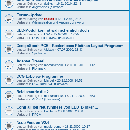
Letzter Beitrag von
dg1vs
«
18.11.2010, 22:49
Verfasst in
Allgemeines (Software)
Forum-Update
Letzter Beitrag von
thoralt
«
13.11.2010, 23:21
Verfasst in
Administration und Fragen zum Forum
ULD-Modul kommt wahrscheinlich doch
Letzter Beitrag von
EXA
«
12.07.2010, 17:25
Verfasst in
DDS und TRMSC (Hardware)
DesignSpark PCB - Kostenloses Platinen Layout-Programm
Letzter Beitrag von
Viviatis
«
07.07.2010, 13:33
Verfasst in
Spielwiese
Adapter Dremel
Letzter Beitrag von
moosmichel001
«
16.03.2010, 10:12
Verfasst in
Flohmarkt
DCG Labview Programme
Letzter Beitrag von
Marcel
«
23.12.2009, 10:57
Verfasst in
DCG und DCP (Software)
Relaismatrix die 2.
Letzter Beitrag von
moosmichel001
«
21.12.2009, 19:53
Verfasst in
ADA-IO (Hardware)
ConfFail bei Neusynthese von LED_Blinker ...
Letzter Beitrag von
PatHoff
«
29.11.2009, 23:38
Verfasst in
FPGA
Neue Version V2.6
Letzter Beitrag von
magicroomy
«
28.11.2009, 10:17
Verfasst in
Instrumentation (Labview, JLab & Co)