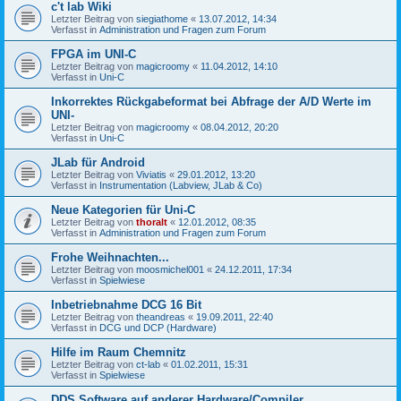
c't lab Wiki
Letzter Beitrag von
siegiathome
«
13.07.2012, 14:34
Verfasst in
Administration und Fragen zum Forum
FPGA im UNI-C
Letzter Beitrag von
magicroomy
«
11.04.2012, 14:10
Verfasst in
Uni-C
Inkorrektes Rückgabeformat bei Abfrage der A/D Werte im
UNI-
Letzter Beitrag von
magicroomy
«
08.04.2012, 20:20
Verfasst in
Uni-C
JLab für Android
Letzter Beitrag von
Viviatis
«
29.01.2012, 13:20
Verfasst in
Instrumentation (Labview, JLab & Co)
Neue Kategorien für Uni-C
Letzter Beitrag von
thoralt
«
12.01.2012, 08:35
Verfasst in
Administration und Fragen zum Forum
Frohe Weihnachten...
Letzter Beitrag von
moosmichel001
«
24.12.2011, 17:34
Verfasst in
Spielwiese
Inbetriebnahme DCG 16 Bit
Letzter Beitrag von
theandreas
«
19.09.2011, 22:40
Verfasst in
DCG und DCP (Hardware)
Hilfe im Raum Chemnitz
Letzter Beitrag von
ct-lab
«
01.02.2011, 15:31
Verfasst in
Spielwiese
DDS Software auf anderer Hardware/Compiler