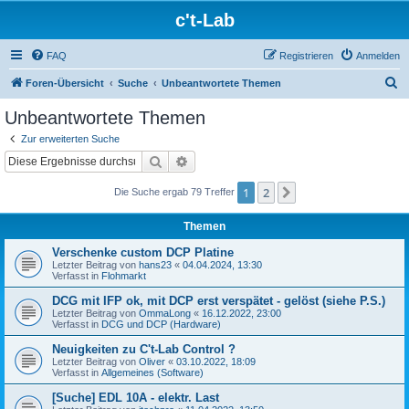
c't-Lab
FAQ
Registrieren
Anmelden
S
Foren-Übersicht
Suche
Unbeantwortete Themen
u
Unbeantwortete Themen
c
Zur erweiterten Suche
h
Suche
Erweiterte Suche
e
1
2
Nächste
Die Suche ergab 79 Treffer
Themen
Verschenke custom DCP Platine
Letzter Beitrag von
hans23
«
04.04.2024, 13:30
Verfasst in
Flohmarkt
DCG mit IFP ok, mit DCP erst verspätet - gelöst (siehe P.S.)
Letzter Beitrag von
OmmaLong
«
16.12.2022, 23:00
Verfasst in
DCG und DCP (Hardware)
Neuigkeiten zu C't-Lab Control ?
Letzter Beitrag von
Oliver
«
03.10.2022, 18:09
Verfasst in
Allgemeines (Software)
[Suche] EDL 10A - elektr. Last