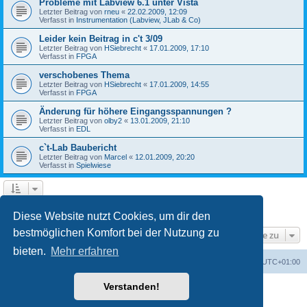
Probleme mit Labview 6.1 unter Vista
Letzter Beitrag von
rneu
«
22.02.2009, 12:09
Verfasst in
Instrumentation (Labview, JLab & Co)
Leider kein Beitrag in c't 3/09
Letzter Beitrag von
HSiebrecht
«
17.01.2009, 17:10
Verfasst in
FPGA
verschobenes Thema
Letzter Beitrag von
HSiebrecht
«
17.01.2009, 14:55
Verfasst in
FPGA
Änderung für höhere Eingangsspannungen ?
Letzter Beitrag von
olby2
«
13.01.2009, 21:10
Verfasst in
EDL
c`t-Lab Baubericht
Letzter Beitrag von
Marcel
«
12.01.2009, 20:20
Verfasst in
Spielwiese
1
2
Nächste
Die Suche ergab 79 Treffer
Diese Website nutzt Cookies, um dir den
bestmöglichen Komfort bei der Nutzung zu
Gehe zu
bieten.
Mehr erfahren
Foren-Übersicht
Alle Cookies löschen
Alle Zeiten sind
UTC+01:00
Verstanden!
Powered by
phpBB
® Forum Software © phpBB Limited
Deutsche Übersetzung durch
phpBB.de