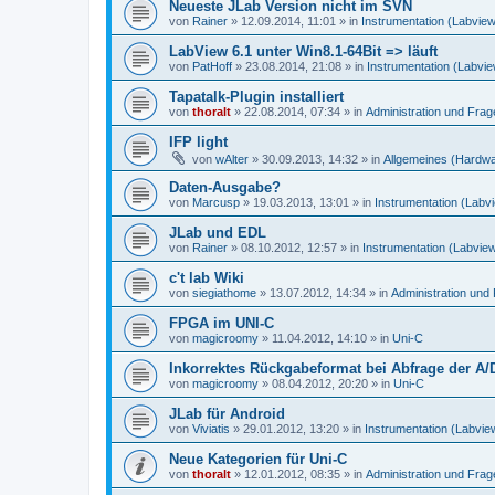
Neueste JLab Version nicht im SVN
von
Rainer
»
12.09.2014, 11:01
» in
Instrumentation (Labvie
LabView 6.1 unter Win8.1-64Bit => läuft
von
PatHoff
»
23.08.2014, 21:08
» in
Instrumentation (Labvi
Tapatalk-Plugin installiert
von
thoralt
»
22.08.2014, 07:34
» in
Administration und Fra
IFP light
von
wAlter
»
30.09.2013, 14:32
» in
Allgemeines (Hardw
Daten-Ausgabe?
von
Marcusp
»
19.03.2013, 13:01
» in
Instrumentation (Labv
JLab und EDL
von
Rainer
»
08.10.2012, 12:57
» in
Instrumentation (Labvie
c't lab Wiki
von
siegiathome
»
13.07.2012, 14:34
» in
Administration un
FPGA im UNI-C
von
magicroomy
»
11.04.2012, 14:10
» in
Uni-C
Inkorrektes Rückgabeformat bei Abfrage der A/
von
magicroomy
»
08.04.2012, 20:20
» in
Uni-C
JLab für Android
von
Viviatis
»
29.01.2012, 13:20
» in
Instrumentation (Labvie
Neue Kategorien für Uni-C
von
thoralt
»
12.01.2012, 08:35
» in
Administration und Fra