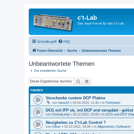
c't-Lab
Das neue Forum für das c't-Lab
Schnellzugriff
FAQ
Foren-Übersicht
Suche
Unbeantwortete Themen
Unbeantwortete Themen
Zur erweiterten Suche
Suche
Erweiterte Suche
THEMEN
Verschenke custom DCP Platine
von
hans23
»
04.04.2024, 13:30
» in
Flohmarkt
DCG mit IFP ok, mit DCP erst verspätet - gelöst 
von
OmmaLong
»
16.12.2022, 23:00
» in
DCG und DCP (Ha
Neuigkeiten zu C't-Lab Control ?
von
Oliver
»
03.10.2022, 18:09
» in
Allgemeines (Software)