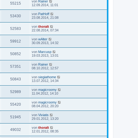
von
Rainer
55215
12.09.2014, 11:01
von
PatHoff
53430
23.08.2014, 21:08
von
thoralt
52583
22.08.2014, 07:34
von
wAlter
59912
30.09.2013, 14:32
von
Marcusp
50852
19.03.2013, 13:01
von
Rainer
57351
08.10.2012, 12:57
von
siegiathome
50843
13.07.2012, 14:34
von
magicroomy
52989
11.04.2012, 14:10
von
magicroomy
55420
08.04.2012, 20:20
von
Viviatis
51945
29.01.2012, 13:20
von
thoralt
49032
12.01.2012, 08:35