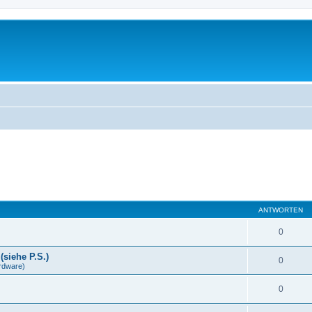
ANTWORTEN
0
(siehe P.S.)
0
rdware)
0