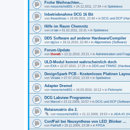
Frohe Weihnachten...
von
moosmichel001
»
24.12.2011, 17:34
» in
Spielwiese
Inbetriebnahme DCG 16 Bit
von
theandreas
»
19.09.2011, 22:40
» in
DCG und DCP (Har
Hilfe im Raum Chemnitz
von
ct-lab
»
01.02.2011, 15:31
» in
Spielwiese
DDS Software auf anderer Hardware/Compiler
von
dg1vs
»
18.11.2010, 22:49
» in
Allgemeines (Software)
Forum-Update
von
thoralt
»
13.11.2010, 23:21
» in
Administration und Fra
ULD-Modul kommt wahrscheinlich doch
von
EXA
»
12.07.2010, 17:25
» in
DDS und TRMSC (Hardwa
DesignSpark PCB - Kostenloses Platinen Layo
von
Viviatis
»
07.07.2010, 13:33
» in
Spielwiese
Adapter Dremel
von
moosmichel001
»
16.03.2010, 10:12
» in
Flohmarkt
DCG Labview Programme
von
Marcel
»
23.12.2009, 10:57
» in
DCG und DCP (Softwar
Relaismatrix die 2.
von
moosmichel001
»
21.12.2009, 19:53
» in
ADA-IO (H
ConfFail bei Neusynthese von LED_Blinker ...
von
PatHoff
»
29.11.2009, 23:38
» in
FPGA