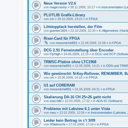
Neue Version V2.6
von
magicroomy
»
28.11.2009, 10:17
» in
Instrumentation (L
PLOTLIB Grafik-Library
von
cm
»
28.10.2009, 19:23
» in
FPGA
Lötstopplack herstellen, der Film
von
guenter1604
»
22.10.2009, 22:20
» in
Allgemeines (Hard
Riser-Card für FPGA
von
moosmichel001
»
22.08.2009, 21:08
» in
FPGA
DCG 2.91 Feineinstellung über Encoder
von
FlyHigh
»
24.05.2009, 12:15
» in
DCG und DCP (Softwar
TRMSC-Platine ohne LTC1968
von
moosmichel001
»
12.05.2009, 14:21
» in
DDS und TRMS
Wie gewünscht: N-Key-Rollover, RENUMBER, B
von
cm
»
10.05.2009, 14:10
» in
FPGA
U1 auf CORERAM
von
moosmichel001
»
01.05.2009, 09:31
» in
FPGA
Skalierung DA-16 CH 25+26 geht nicht
von
starchild
»
22.03.2009, 17:32
» in
ADA-IO (Software)
Probleme mit Labview 6.1 unter Vista
von
rneu
»
22.02.2009, 12:09
» in
Instrumentation (Labview,
Leider kein Beitrag in c't 3/09
von
HSiebrecht
»
17.01.2009, 17:10
» in
FPGA