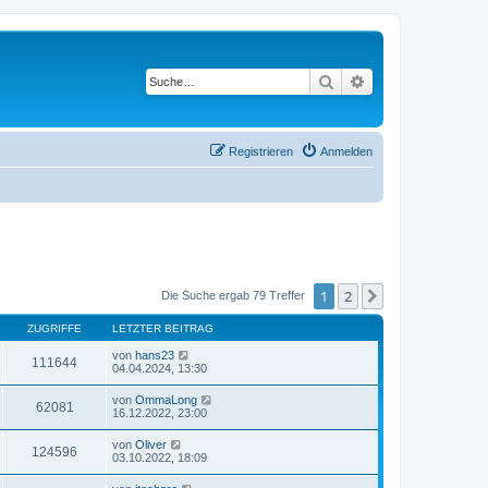
Suche
Erweiterte Suche
Registrieren
Anmelden
1
2
Nächste
Die Suche ergab 79 Treffer
ZUGRIFFE
LETZTER BEITRAG
von
hans23
111644
04.04.2024, 13:30
von
OmmaLong
62081
16.12.2022, 23:00
von
Oliver
124596
03.10.2022, 18:09