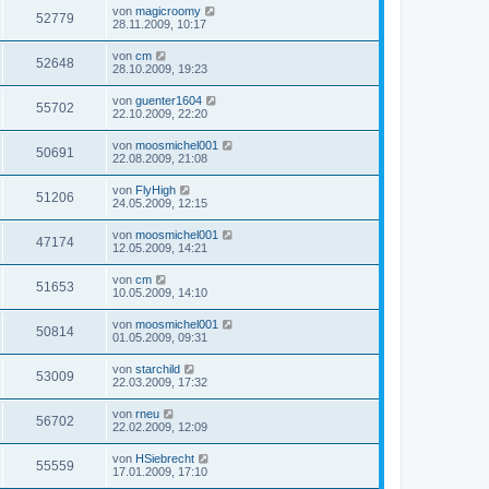
von
magicroomy
52779
28.11.2009, 10:17
von
cm
52648
28.10.2009, 19:23
von
guenter1604
55702
22.10.2009, 22:20
von
moosmichel001
50691
22.08.2009, 21:08
von
FlyHigh
51206
24.05.2009, 12:15
von
moosmichel001
47174
12.05.2009, 14:21
von
cm
51653
10.05.2009, 14:10
von
moosmichel001
50814
01.05.2009, 09:31
von
starchild
53009
22.03.2009, 17:32
von
rneu
56702
22.02.2009, 12:09
von
HSiebrecht
55559
17.01.2009, 17:10