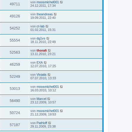
von
moosmichel001
49711
24.12.2011, 17:34
von
theandreas
49126
19.09.2011, 22:40
von
ct-lab
54252
01.02.2011, 15:31
von
dg1vs
55554
18.11.2010, 22:49
von
thoralt
52563
13.11.2010, 23:21
von
EXA
46259
12.07.2010, 17:25
von
Viviatis
52249
07.07.2010, 13:33
von
moosmichel001
53013
16.03.2010, 10:12
von
Marcel
56490
23.12.2009, 10:57
von
moosmichel001
50724
21.12.2009, 19:53
von
PatHoff
57187
29.11.2009, 23:38