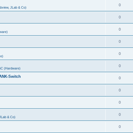
0
abview, JLab & Co)
0
0
ware)
0
0
e)
0
C (Hardware)
ANK-Switch
0
0
0
0
 JLab & Co)
0