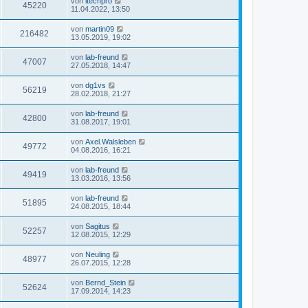
von
itechpro
45220
11.04.2022, 13:50
von
martin09
216482
13.05.2019, 19:02
von
lab-freund
47007
27.05.2018, 14:47
von
dg1vs
56219
28.02.2018, 21:27
von
lab-freund
42800
31.08.2017, 19:01
von
Axel.Walsleben
49772
04.08.2016, 16:21
von
lab-freund
49419
13.03.2016, 13:56
von
lab-freund
51895
24.08.2015, 18:44
von
Sagitus
52257
12.08.2015, 12:29
von
Neuling
48977
26.07.2015, 12:28
von
Bernd_Stein
52624
17.09.2014, 14:23