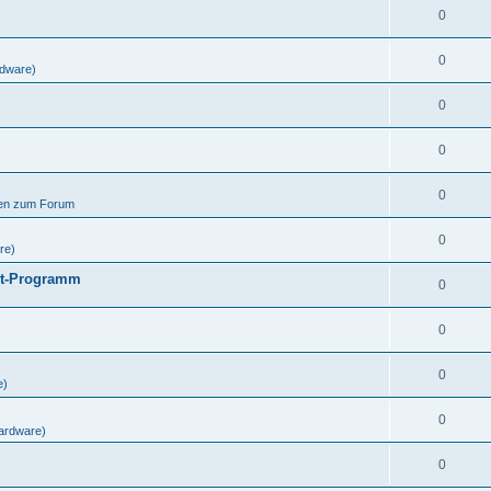
0
0
dware)
0
0
0
gen zum Forum
0
re)
ut-Programm
0
0
0
e)
0
ardware)
0