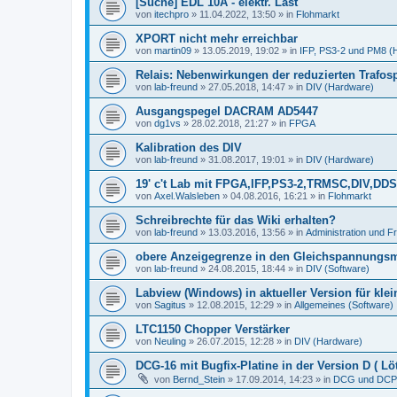
[Suche] EDL 10A - elektr. Last
von
itechpro
»
11.04.2022, 13:50
» in
Flohmarkt
XPORT nicht mehr erreichbar
von
martin09
»
13.05.2019, 19:02
» in
IFP, PS3-2 und PM8 (
Relais: Nebenwirkungen der reduzierten Trafo
von
lab-freund
»
27.05.2018, 14:47
» in
DIV (Hardware)
Ausgangspegel DACRAM AD5447
von
dg1vs
»
28.02.2018, 21:27
» in
FPGA
Kalibration des DIV
von
lab-freund
»
31.08.2017, 19:01
» in
DIV (Hardware)
19' c't Lab mit FPGA,IFP,PS3-2,TRMSC,DIV,
von
Axel.Walsleben
»
04.08.2016, 16:21
» in
Flohmarkt
Schreibrechte für das Wiki erhalten?
von
lab-freund
»
13.03.2016, 13:56
» in
Administration und 
obere Anzeigegrenze in den Gleichspannungs
von
lab-freund
»
24.08.2015, 18:44
» in
DIV (Software)
Labview (Windows) in aktueller Version für kle
von
Sagitus
»
12.08.2015, 12:29
» in
Allgemeines (Software)
LTC1150 Chopper Verstärker
von
Neuling
»
26.07.2015, 12:28
» in
DIV (Hardware)
DCG-16 mit Bugfix-Platine in der Version D ( Löt
von
Bernd_Stein
»
17.09.2014, 14:23
» in
DCG und DCP 