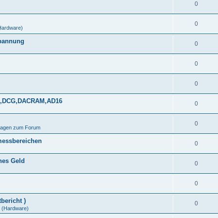
0
0
Hardware)
spannung
0
0
0
DDS,DCG,DACRAM,AD16
0
0
Fragen zum Forum
messbereichen
0
ines Geld
0
0
bericht )
0
(Hardware)