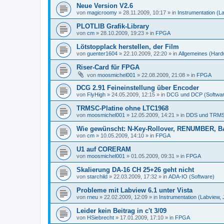
Neue Version V2.6
von
magicroomy
»
28.11.2009, 10:17
» in
Instrumentation (L
PLOTLIB Grafik-Library
von
cm
»
28.10.2009, 19:23
» in
FPGA
Lötstopplack herstellen, der Film
von
guenter1604
»
22.10.2009, 22:20
» in
Allgemeines (Hard
Riser-Card für FPGA
von
moosmichel001
»
22.08.2009, 21:08
» in
FPGA
DCG 2.91 Feineinstellung über Encoder
von
FlyHigh
»
24.05.2009, 12:15
» in
DCG und DCP (Softwar
TRMSC-Platine ohne LTC1968
von
moosmichel001
»
12.05.2009, 14:21
» in
DDS und TRMS
Wie gewünscht: N-Key-Rollover, RENUMBER, B
von
cm
»
10.05.2009, 14:10
» in
FPGA
U1 auf CORERAM
von
moosmichel001
»
01.05.2009, 09:31
» in
FPGA
Skalierung DA-16 CH 25+26 geht nicht
von
starchild
»
22.03.2009, 17:32
» in
ADA-IO (Software)
Probleme mit Labview 6.1 unter Vista
von
rneu
»
22.02.2009, 12:09
» in
Instrumentation (Labview,
Leider kein Beitrag in c't 3/09
von
HSiebrecht
»
17.01.2009, 17:10
» in
FPGA