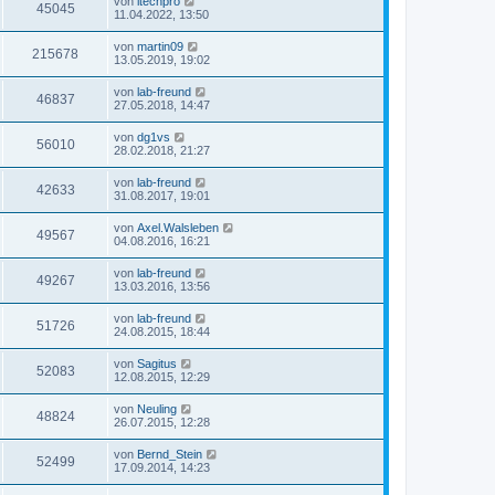
von
itechpro
45045
11.04.2022, 13:50
von
martin09
215678
13.05.2019, 19:02
von
lab-freund
46837
27.05.2018, 14:47
von
dg1vs
56010
28.02.2018, 21:27
von
lab-freund
42633
31.08.2017, 19:01
von
Axel.Walsleben
49567
04.08.2016, 16:21
von
lab-freund
49267
13.03.2016, 13:56
von
lab-freund
51726
24.08.2015, 18:44
von
Sagitus
52083
12.08.2015, 12:29
von
Neuling
48824
26.07.2015, 12:28
von
Bernd_Stein
52499
17.09.2014, 14:23