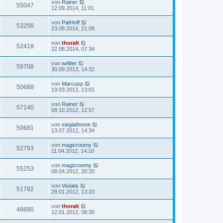
von
Rainer
55047
12.09.2014, 11:01
von
PatHoff
53256
23.08.2014, 21:08
von
thoralt
52418
22.08.2014, 07:34
von
wAlter
59708
30.09.2013, 14:32
von
Marcusp
50688
19.03.2013, 13:01
von
Rainer
57140
08.10.2012, 12:57
von
siegiathome
50681
13.07.2012, 14:34
von
magicroomy
52793
11.04.2012, 14:10
von
magicroomy
55253
08.04.2012, 20:20
von
Viviatis
51782
29.01.2012, 13:20
von
thoralt
48890
12.01.2012, 08:35