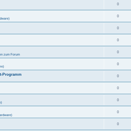
0
0
dware)
0
0
0
gen zum Forum
0
re)
ut-Programm
0
0
0
e)
0
ardware)
0