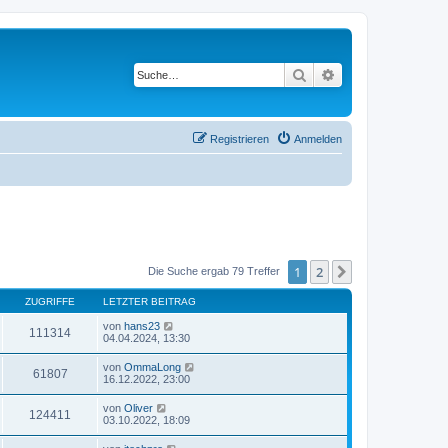
Suche
Erweiterte Suche
Registrieren
Anmelden
1
2
Nächste
Die Suche ergab 79 Treffer
ZUGRIFFE
LETZTER BEITRAG
von
hans23
111314
04.04.2024, 13:30
von
OmmaLong
61807
16.12.2022, 23:00
von
Oliver
124411
03.10.2022, 18:09