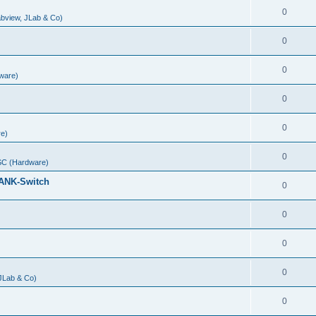
0
abview, JLab & Co)
0
0
ware)
0
0
e)
0
C (Hardware)
ANK-Switch
0
0
0
0
 JLab & Co)
0