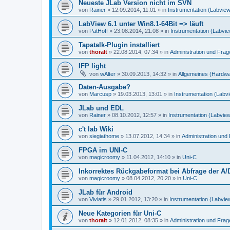
Neueste JLab Version nicht im SVN
von
Rainer
»
12.09.2014, 11:01
» in
Instrumentation (Labvie
LabView 6.1 unter Win8.1-64Bit => läuft
von
PatHoff
»
23.08.2014, 21:08
» in
Instrumentation (Labvi
Tapatalk-Plugin installiert
von
thoralt
»
22.08.2014, 07:34
» in
Administration und Fra
IFP light
von
wAlter
»
30.09.2013, 14:32
» in
Allgemeines (Hardw
Daten-Ausgabe?
von
Marcusp
»
19.03.2013, 13:01
» in
Instrumentation (Labv
JLab und EDL
von
Rainer
»
08.10.2012, 12:57
» in
Instrumentation (Labvie
c't lab Wiki
von
siegiathome
»
13.07.2012, 14:34
» in
Administration un
FPGA im UNI-C
von
magicroomy
»
11.04.2012, 14:10
» in
Uni-C
Inkorrektes Rückgabeformat bei Abfrage der A/
von
magicroomy
»
08.04.2012, 20:20
» in
Uni-C
JLab für Android
von
Viviatis
»
29.01.2012, 13:20
» in
Instrumentation (Labvie
Neue Kategorien für Uni-C
von
thoralt
»
12.01.2012, 08:35
» in
Administration und Fra