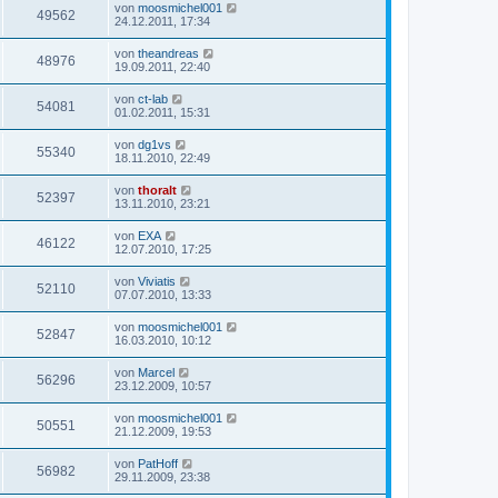
von
moosmichel001
49562
24.12.2011, 17:34
von
theandreas
48976
19.09.2011, 22:40
von
ct-lab
54081
01.02.2011, 15:31
von
dg1vs
55340
18.11.2010, 22:49
von
thoralt
52397
13.11.2010, 23:21
von
EXA
46122
12.07.2010, 17:25
von
Viviatis
52110
07.07.2010, 13:33
von
moosmichel001
52847
16.03.2010, 10:12
von
Marcel
56296
23.12.2009, 10:57
von
moosmichel001
50551
21.12.2009, 19:53
von
PatHoff
56982
29.11.2009, 23:38