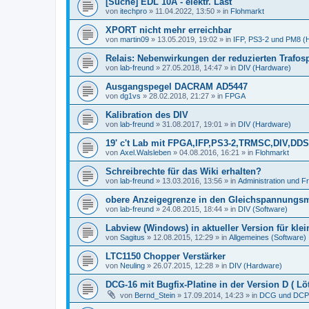
[Suche] EDL 10A - elektr. Last
von
itechpro
»
11.04.2022, 13:50
» in
Flohmarkt
XPORT nicht mehr erreichbar
von
martin09
»
13.05.2019, 19:02
» in
IFP, PS3-2 und PM8 (
Relais: Nebenwirkungen der reduzierten Trafo
von
lab-freund
»
27.05.2018, 14:47
» in
DIV (Hardware)
Ausgangspegel DACRAM AD5447
von
dg1vs
»
28.02.2018, 21:27
» in
FPGA
Kalibration des DIV
von
lab-freund
»
31.08.2017, 19:01
» in
DIV (Hardware)
19' c't Lab mit FPGA,IFP,PS3-2,TRMSC,DIV,
von
Axel.Walsleben
»
04.08.2016, 16:21
» in
Flohmarkt
Schreibrechte für das Wiki erhalten?
von
lab-freund
»
13.03.2016, 13:56
» in
Administration und 
obere Anzeigegrenze in den Gleichspannungs
von
lab-freund
»
24.08.2015, 18:44
» in
DIV (Software)
Labview (Windows) in aktueller Version für kle
von
Sagitus
»
12.08.2015, 12:29
» in
Allgemeines (Software)
LTC1150 Chopper Verstärker
von
Neuling
»
26.07.2015, 12:28
» in
DIV (Hardware)
DCG-16 mit Bugfix-Platine in der Version D ( Löt
von
Bernd_Stein
»
17.09.2014, 14:23
» in
DCG und DCP 