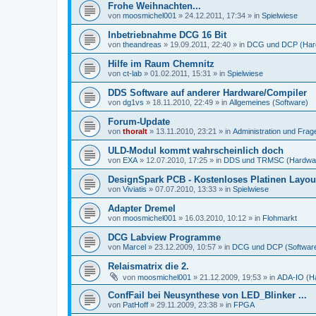
Frohe Weihnachten...
von
moosmichel001
»
24.12.2011, 17:34
» in
Spielwiese
Inbetriebnahme DCG 16 Bit
von
theandreas
»
19.09.2011, 22:40
» in
DCG und DCP (Har
Hilfe im Raum Chemnitz
von
ct-lab
»
01.02.2011, 15:31
» in
Spielwiese
DDS Software auf anderer Hardware/Compiler
von
dg1vs
»
18.11.2010, 22:49
» in
Allgemeines (Software)
Forum-Update
von
thoralt
»
13.11.2010, 23:21
» in
Administration und Fra
ULD-Modul kommt wahrscheinlich doch
von
EXA
»
12.07.2010, 17:25
» in
DDS und TRMSC (Hardwa
DesignSpark PCB - Kostenloses Platinen Layo
von
Viviatis
»
07.07.2010, 13:33
» in
Spielwiese
Adapter Dremel
von
moosmichel001
»
16.03.2010, 10:12
» in
Flohmarkt
DCG Labview Programme
von
Marcel
»
23.12.2009, 10:57
» in
DCG und DCP (Softwar
Relaismatrix die 2.
von
moosmichel001
»
21.12.2009, 19:53
» in
ADA-IO (H
ConfFail bei Neusynthese von LED_Blinker ...
von
PatHoff
»
29.11.2009, 23:38
» in
FPGA