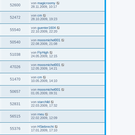
von
magicroomy
52600
28.11.2009, 10:17
von
cm
52472
28.10.2009, 19:23
von
guenter1604
55540
22.10.2009, 22:20
von
moosmichel001
50540
22.08.2009, 21:08
von
FlyHigh
51038
24.05.2009, 12:15
von
moosmichel001
47026
12.05.2009, 14:21
von
cm
51470
10.05.2009, 14:10
von
moosmichel001
50657
01.05.2009, 09:31
von
starchild
52831
22.03.2009, 17:32
von
rneu
56515
22.02.2009, 12:09
von
HSiebrecht
55376
17.01.2009, 17:10