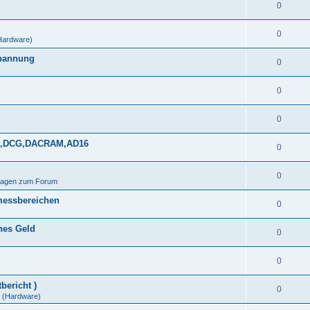
0
0
Hardware)
spannung
0
0
0
DDS,DCG,DACRAM,AD16
0
0
Fragen zum Forum
messbereichen
0
ines Geld
0
0
bericht )
0
(Hardware)