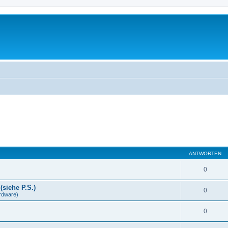
ANTWORTEN
0
(siehe P.S.)
0
rdware)
0