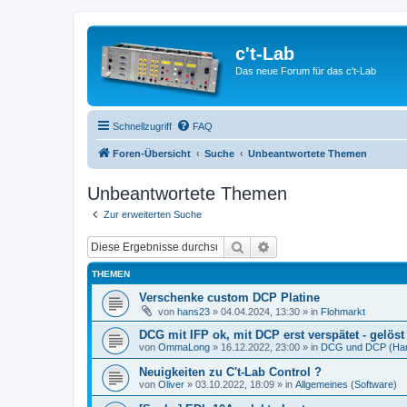
c't-Lab
Das neue Forum für das c't-Lab
Schnellzugriff
FAQ
Foren-Übersicht
Suche
Unbeantwortete Themen
Unbeantwortete Themen
Zur erweiterten Suche
Suche
Erweiterte Suche
THEMEN
Verschenke custom DCP Platine
von
hans23
»
04.04.2024, 13:30
» in
Flohmarkt
DCG mit IFP ok, mit DCP erst verspätet - gelöst 
von
OmmaLong
»
16.12.2022, 23:00
» in
DCG und DCP (Ha
Neuigkeiten zu C't-Lab Control ?
von
Oliver
»
03.10.2022, 18:09
» in
Allgemeines (Software)