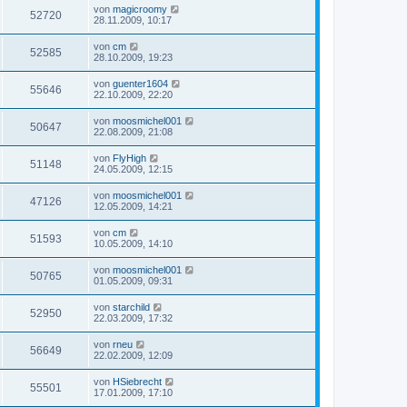
von
magicroomy
52720
28.11.2009, 10:17
von
cm
52585
28.10.2009, 19:23
von
guenter1604
55646
22.10.2009, 22:20
von
moosmichel001
50647
22.08.2009, 21:08
von
FlyHigh
51148
24.05.2009, 12:15
von
moosmichel001
47126
12.05.2009, 14:21
von
cm
51593
10.05.2009, 14:10
von
moosmichel001
50765
01.05.2009, 09:31
von
starchild
52950
22.03.2009, 17:32
von
rneu
56649
22.02.2009, 12:09
von
HSiebrecht
55501
17.01.2009, 17:10