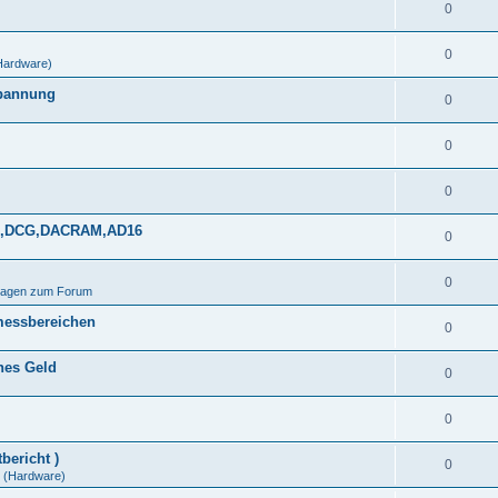
0
0
Hardware)
spannung
0
0
0
DDS,DCG,DACRAM,AD16
0
0
Fragen zum Forum
messbereichen
0
ines Geld
0
0
bericht )
0
(Hardware)