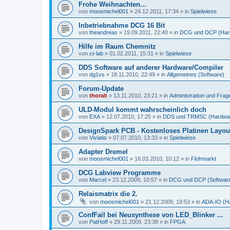
Frohe Weihnachten...
von
moosmichel001
»
24.12.2011, 17:34
» in
Spielwiese
Inbetriebnahme DCG 16 Bit
von
theandreas
»
19.09.2011, 22:40
» in
DCG und DCP (Har
Hilfe im Raum Chemnitz
von
ct-lab
»
01.02.2011, 15:31
» in
Spielwiese
DDS Software auf anderer Hardware/Compiler
von
dg1vs
»
18.11.2010, 22:49
» in
Allgemeines (Software)
Forum-Update
von
thoralt
»
13.11.2010, 23:21
» in
Administration und Fra
ULD-Modul kommt wahrscheinlich doch
von
EXA
»
12.07.2010, 17:25
» in
DDS und TRMSC (Hardwa
DesignSpark PCB - Kostenloses Platinen Layo
von
Viviatis
»
07.07.2010, 13:33
» in
Spielwiese
Adapter Dremel
von
moosmichel001
»
16.03.2010, 10:12
» in
Flohmarkt
DCG Labview Programme
von
Marcel
»
23.12.2009, 10:57
» in
DCG und DCP (Softwar
Relaismatrix die 2.
von
moosmichel001
»
21.12.2009, 19:53
» in
ADA-IO (H
ConfFail bei Neusynthese von LED_Blinker ...
von
PatHoff
»
29.11.2009, 23:38
» in
FPGA