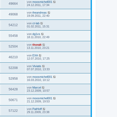
von
moosmichel001
49664
24.12.2011, 17:34
von
theandreas
49068
19.09.2011, 22:40
von
ct-lab
54212
01.02.2011, 15:31
von
dg1vs
55458
18.11.2010, 22:49
von
thoralt
52504
13.11.2010, 23:21
von
EXA
46210
12.07.2010, 17:25
von
Viviatis
52208
07.07.2010, 13:33
von
moosmichel001
52958
16.03.2010, 10:12
von
Marcel
56428
23.12.2009, 10:57
von
moosmichel001
50671
21.12.2009, 19:53
von
PatHoff
57122
29.11.2009, 23:38