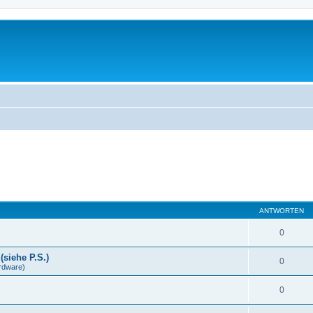
ANTWORTEN
0
(siehe P.S.)
0
rdware)
0