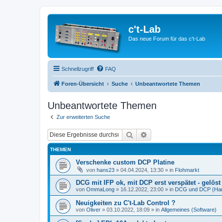
c't-Lab
Das neue Forum für das c't-Lab
Schnellzugriff
FAQ
Foren-Übersicht
Suche
Unbeantwortete Themen
Unbeantwortete Themen
Zur erweiterten Suche
Suche
Erweiterte Suche
THEMEN
Verschenke custom DCP Platine
von
hans23
»
04.04.2024, 13:30
» in
Flohmarkt
DCG mit IFP ok, mit DCP erst verspätet - gelöst 
von
OmmaLong
»
16.12.2022, 23:00
» in
DCG und DCP (Ha
Neuigkeiten zu C't-Lab Control ?
von
Oliver
»
03.10.2022, 18:09
» in
Allgemeines (Software)