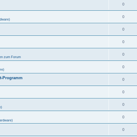
0
0
dware)
0
0
0
gen zum Forum
0
re)
ut-Programm
0
0
0
e)
0
ardware)
0