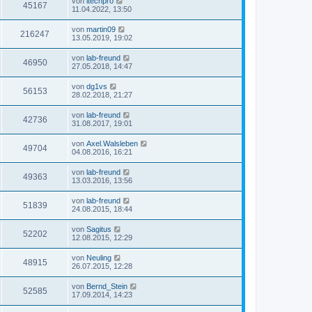
von
itechpro
45167
11.04.2022, 13:50
von
martin09
216247
13.05.2019, 19:02
von
lab-freund
46950
27.05.2018, 14:47
von
dg1vs
56153
28.02.2018, 21:27
von
lab-freund
42736
31.08.2017, 19:01
von
Axel.Walsleben
49704
04.08.2016, 16:21
von
lab-freund
49363
13.03.2016, 13:56
von
lab-freund
51839
24.08.2015, 18:44
von
Sagitus
52202
12.08.2015, 12:29
von
Neuling
48915
26.07.2015, 12:28
von
Bernd_Stein
52585
17.09.2014, 14:23