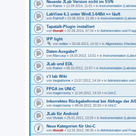
Neueste JLab Version nicht im SVN
von
Rainer
»
12.09.2014, 11:01
» in
Instrumentation (Labvie
LabView 6.1 unter Win8.1-64Bit => läuft
von
PatHoff
»
23.08.2014, 21:08
» in
Instrumentation (Labvi
Tapatalk-Plugin installiert
von
thoralt
»
22.08.2014, 07:34
» in
Administration und Fra
IFP light
von
wAlter
»
30.09.2013, 14:32
» in
Allgemeines (Hardw
Daten-Ausgabe?
von
Marcusp
»
19.03.2013, 13:01
» in
Instrumentation (Labv
JLab und EDL
von
Rainer
»
08.10.2012, 12:57
» in
Instrumentation (Labvie
c't lab Wiki
von
siegiathome
»
13.07.2012, 14:34
» in
Administration un
FPGA im UNI-C
von
magicroomy
»
11.04.2012, 14:10
» in
Uni-C
Inkorrektes Rückgabeformat bei Abfrage der A/
von
magicroomy
»
08.04.2012, 20:20
» in
Uni-C
JLab für Android
von
Viviatis
»
29.01.2012, 13:20
» in
Instrumentation (Labvie
Neue Kategorien für Uni-C
von
thoralt
»
12.01.2012, 08:35
» in
Administration und Fra