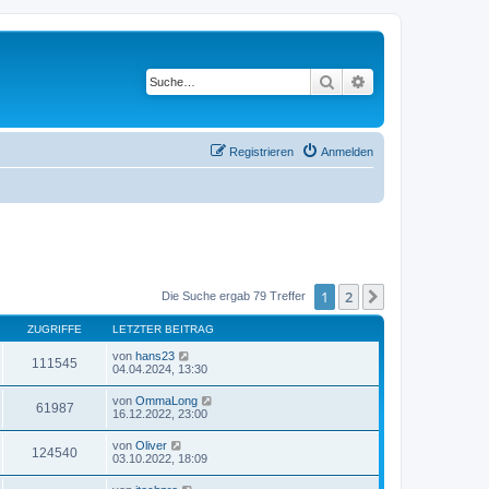
Suche
Erweiterte Suche
Registrieren
Anmelden
1
2
Nächste
Die Suche ergab 79 Treffer
ZUGRIFFE
LETZTER BEITRAG
von
hans23
111545
04.04.2024, 13:30
von
OmmaLong
61987
16.12.2022, 23:00
von
Oliver
124540
03.10.2022, 18:09