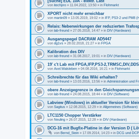
[Suche] EDL 10A - elektr. Last
von
itechpro
»
11.04.2022, 13:50
» in
Flohmarkt
XPORT nicht mehr erreichbar
von
martin09
»
13.05.2019, 19:02
» in
IFP, PS3-2 und PM8 (
Relais: Nebenwirkungen der reduzierten Trafo
von
lab-freund
»
27.05.2018, 14:47
» in
DIV (Hardware)
Ausgangspegel DACRAM AD5447
von
dg1vs
»
28.02.2018, 21:27
» in
FPGA
Kalibration des DIV
von
lab-freund
»
31.08.2017, 19:01
» in
DIV (Hardware)
19' c't Lab mit FPGA,IFP,PS3-2,TRMSC,DIV,
von
Axel.Walsleben
»
04.08.2016, 16:21
» in
Flohmarkt
Schreibrechte für das Wiki erhalten?
von
lab-freund
»
13.03.2016, 13:56
» in
Administration und 
obere Anzeigegrenze in den Gleichspannungs
von
lab-freund
»
24.08.2015, 18:44
» in
DIV (Software)
Labview (Windows) in aktueller Version für kle
von
Sagitus
»
12.08.2015, 12:29
» in
Allgemeines (Software)
LTC1150 Chopper Verstärker
von
Neuling
»
26.07.2015, 12:28
» in
DIV (Hardware)
DCG-16 mit Bugfix-Platine in der Version D ( Löt
von
Bernd_Stein
»
17.09.2014, 14:23
» in
DCG und DCP 