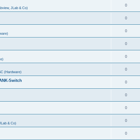
0
abview, JLab & Co)
0
0
ware)
0
0
e)
0
C (Hardware)
ANK-Switch
0
0
0
0
 JLab & Co)
0