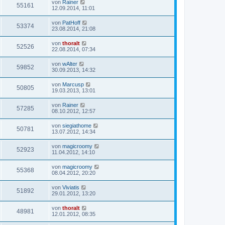
von
Rainer
55161
12.09.2014, 11:01
von
PatHoff
53374
23.08.2014, 21:08
von
thoralt
52526
22.08.2014, 07:34
von
wAlter
59852
30.09.2013, 14:32
von
Marcusp
50805
19.03.2013, 13:01
von
Rainer
57285
08.10.2012, 12:57
von
siegiathome
50781
13.07.2012, 14:34
von
magicroomy
52923
11.04.2012, 14:10
von
magicroomy
55368
08.04.2012, 20:20
von
Viviatis
51892
29.01.2012, 13:20
von
thoralt
48981
12.01.2012, 08:35