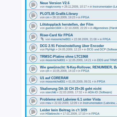
Neue Version V2.6
von
magicroomy
»
28.11.2009, 10:17
» in
Instrumentation (L
PLOTLIB Grafik-Library
von
cm
»
28.10.2009, 19:23
» in
FPGA
Lötstopplack herstellen, der Film
von
guenter1604
»
22.10.2009, 22:20
» in
Allgemeines (Hard
Riser-Card für FPGA
von
moosmichel001
»
22.08.2009, 21:08
» in
FPGA
DCG 2.91 Feineinstellung über Encoder
von
FlyHigh
»
24.05.2009, 12:15
» in
DCG und DCP (Softwar
TRMSC-Platine ohne LTC1968
von
moosmichel001
»
12.05.2009, 14:21
» in
DDS und TRMS
Wie gewünscht: N-Key-Rollover, RENUMBER, B
von
cm
»
10.05.2009, 14:10
» in
FPGA
U1 auf CORERAM
von
moosmichel001
»
01.05.2009, 09:31
» in
FPGA
Skalierung DA-16 CH 25+26 geht nicht
von
starchild
»
22.03.2009, 17:32
» in
ADA-IO (Software)
Probleme mit Labview 6.1 unter Vista
von
rneu
»
22.02.2009, 12:09
» in
Instrumentation (Labview,
Leider kein Beitrag in c't 3/09
von
HSiebrecht
»
17.01.2009, 17:10
» in
FPGA