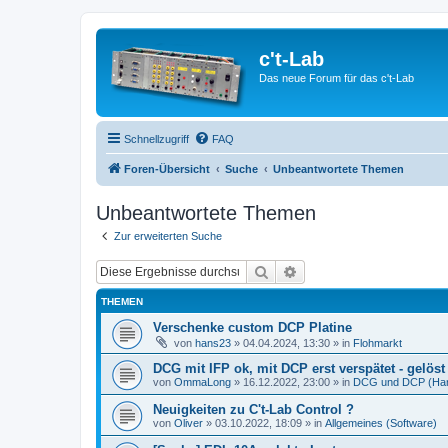
c't-Lab
Das neue Forum für das c't-Lab
Schnellzugriff
FAQ
Foren-Übersicht
Suche
Unbeantwortete Themen
Unbeantwortete Themen
Zur erweiterten Suche
Suche
Erweiterte Suche
THEMEN
Verschenke custom DCP Platine
von
hans23
»
04.04.2024, 13:30
» in
Flohmarkt
DCG mit IFP ok, mit DCP erst verspätet - gelöst 
von
OmmaLong
»
16.12.2022, 23:00
» in
DCG und DCP (Ha
Neuigkeiten zu C't-Lab Control ?
von
Oliver
»
03.10.2022, 18:09
» in
Allgemeines (Software)