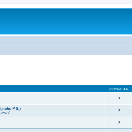
ANTWORTEN
0
(siehe P.S.)
0
rdware)
0