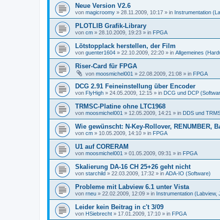
Neue Version V2.6
von
magicroomy
»
28.11.2009, 10:17
» in
Instrumentation (L
PLOTLIB Grafik-Library
von
cm
»
28.10.2009, 19:23
» in
FPGA
Lötstopplack herstellen, der Film
von
guenter1604
»
22.10.2009, 22:20
» in
Allgemeines (Hard
Riser-Card für FPGA
von
moosmichel001
»
22.08.2009, 21:08
» in
FPGA
DCG 2.91 Feineinstellung über Encoder
von
FlyHigh
»
24.05.2009, 12:15
» in
DCG und DCP (Softwar
TRMSC-Platine ohne LTC1968
von
moosmichel001
»
12.05.2009, 14:21
» in
DDS und TRMS
Wie gewünscht: N-Key-Rollover, RENUMBER, B
von
cm
»
10.05.2009, 14:10
» in
FPGA
U1 auf CORERAM
von
moosmichel001
»
01.05.2009, 09:31
» in
FPGA
Skalierung DA-16 CH 25+26 geht nicht
von
starchild
»
22.03.2009, 17:32
» in
ADA-IO (Software)
Probleme mit Labview 6.1 unter Vista
von
rneu
»
22.02.2009, 12:09
» in
Instrumentation (Labview,
Leider kein Beitrag in c't 3/09
von
HSiebrecht
»
17.01.2009, 17:10
» in
FPGA