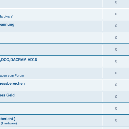
0
0
Hardware)
spannung
0
0
0
DDS,DCG,DACRAM,AD16
0
0
Fragen zum Forum
messbereichen
0
ines Geld
0
0
bericht )
0
(Hardware)