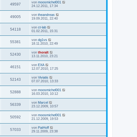
von
moosmichel001
49597
24.12.2011, 17:34
von
theandreas
49005
19.09.2011, 22:40
von
ct-lab
54118
01.02.2011, 15:31
von
dg1vs
55381
18.11.2010, 22:49
von
thoralt
52430
13.11.2010, 23:21
von
EXA
46151
12.07.2010, 17:25
von
Viviatis
52143
07.07.2010, 13:33
von
moosmichel001
52888
16.03.2010, 10:12
von
Marcel
56339
23.12.2009, 10:57
von
moosmichel001
50592
21.12.2009, 19:53
von
PatHoff
57033
29.11.2009, 23:38