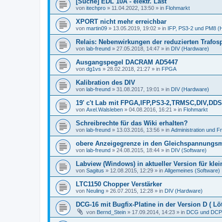
[Suche] EDL 10A - elektr. Last
von
itechpro
»
11.04.2022, 13:50
» in
Flohmarkt
XPORT nicht mehr erreichbar
von
martin09
»
13.05.2019, 19:02
» in
IFP, PS3-2 und PM8 (
Relais: Nebenwirkungen der reduzierten Trafo
von
lab-freund
»
27.05.2018, 14:47
» in
DIV (Hardware)
Ausgangspegel DACRAM AD5447
von
dg1vs
»
28.02.2018, 21:27
» in
FPGA
Kalibration des DIV
von
lab-freund
»
31.08.2017, 19:01
» in
DIV (Hardware)
19' c't Lab mit FPGA,IFP,PS3-2,TRMSC,DIV,
von
Axel.Walsleben
»
04.08.2016, 16:21
» in
Flohmarkt
Schreibrechte für das Wiki erhalten?
von
lab-freund
»
13.03.2016, 13:56
» in
Administration und 
obere Anzeigegrenze in den Gleichspannungs
von
lab-freund
»
24.08.2015, 18:44
» in
DIV (Software)
Labview (Windows) in aktueller Version für kle
von
Sagitus
»
12.08.2015, 12:29
» in
Allgemeines (Software)
LTC1150 Chopper Verstärker
von
Neuling
»
26.07.2015, 12:28
» in
DIV (Hardware)
DCG-16 mit Bugfix-Platine in der Version D ( Löt
von
Bernd_Stein
»
17.09.2014, 14:23
» in
DCG und DCP 