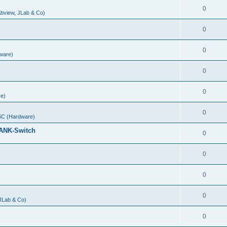
0
abview, JLab & Co)
0
0
ware)
0
0
e)
0
C (Hardware)
ANK-Switch
0
0
0
0
 JLab & Co)
0