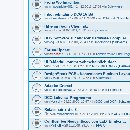
Frohe Weihnachten...
von
moosmichel001
»
24.12.2011, 17:34
» in
Spielwiese
Inbetriebnahme DCG 16 Bit
von
theandreas
»
19.09.2011, 22:40
» in
DCG und DCP (Har
Hilfe im Raum Chemnitz
von
ct-lab
»
01.02.2011, 15:31
» in
Spielwiese
DDS Software auf anderer Hardware/Compiler
von
dg1vs
»
18.11.2010, 22:49
» in
Allgemeines (Software)
Forum-Update
von
thoralt
»
13.11.2010, 23:21
» in
Administration und Fra
ULD-Modul kommt wahrscheinlich doch
von
EXA
»
12.07.2010, 17:25
» in
DDS und TRMSC (Hardwa
DesignSpark PCB - Kostenloses Platinen Layo
von
Viviatis
»
07.07.2010, 13:33
» in
Spielwiese
Adapter Dremel
von
moosmichel001
»
16.03.2010, 10:12
» in
Flohmarkt
DCG Labview Programme
von
Marcel
»
23.12.2009, 10:57
» in
DCG und DCP (Softwar
Relaismatrix die 2.
von
moosmichel001
»
21.12.2009, 19:53
» in
ADA-IO (H
ConfFail bei Neusynthese von LED_Blinker ...
von
PatHoff
»
29.11.2009, 23:38
» in
FPGA