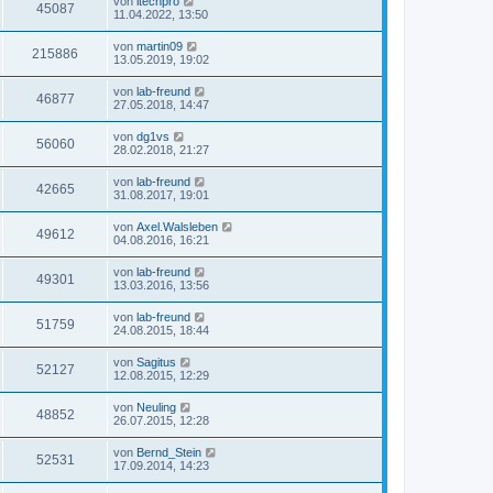
von
itechpro
45087
11.04.2022, 13:50
von
martin09
215886
13.05.2019, 19:02
von
lab-freund
46877
27.05.2018, 14:47
von
dg1vs
56060
28.02.2018, 21:27
von
lab-freund
42665
31.08.2017, 19:01
von
Axel.Walsleben
49612
04.08.2016, 16:21
von
lab-freund
49301
13.03.2016, 13:56
von
lab-freund
51759
24.08.2015, 18:44
von
Sagitus
52127
12.08.2015, 12:29
von
Neuling
48852
26.07.2015, 12:28
von
Bernd_Stein
52531
17.09.2014, 14:23