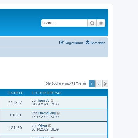
Suche
Erweiterte Suche
Registrieren
Anmelden
1
2
Nächste
Die Suche ergab 79 Treffer
ZUGRIFFE
LETZTER BEITRAG
von
hans23
111397
04.04.2024, 13:30
von
OmmaLong
61873
16.12.2022, 23:00
von
Oliver
124460
03.10.2022, 18:09