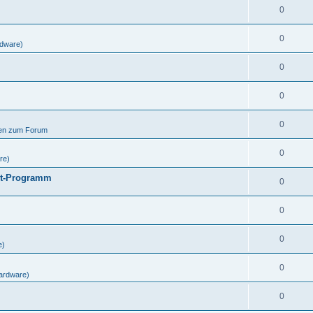
0
0
dware)
0
0
0
gen zum Forum
0
re)
ut-Programm
0
0
0
e)
0
ardware)
0