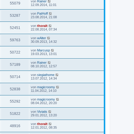
von
Rainer
55079
12.09.2014, 11:01
von
PatHoff
53287
23.08.2014, 21:08
von
thoralt
52451
22.08.2014, 07:34
von
wAlter
59763
30.09.2013, 14:32
von
Marcusp
50722
19.03.2013, 13:01
von
Rainer
57189
08.10.2012, 12:57
von
siegiathome
50714
13.07.2012, 14:34
von
magicroomy
52838
11.04.2012, 14:10
von
magicroomy
55292
08.04.2012, 20:20
von
Viviatis
51822
29.01.2012, 13:20
von
thoralt
48916
12.01.2012, 08:35