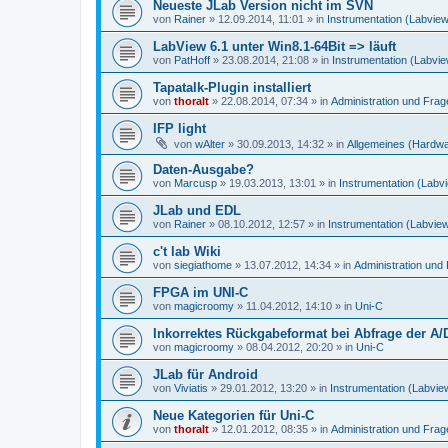
Neueste JLab Version nicht im SVN
von
Rainer
»
12.09.2014, 11:01
» in
Instrumentation (Labvie
LabView 6.1 unter Win8.1-64Bit => läuft
von
PatHoff
»
23.08.2014, 21:08
» in
Instrumentation (Labvi
Tapatalk-Plugin installiert
von
thoralt
»
22.08.2014, 07:34
» in
Administration und Fra
IFP light
von
wAlter
»
30.09.2013, 14:32
» in
Allgemeines (Hardw
Daten-Ausgabe?
von
Marcusp
»
19.03.2013, 13:01
» in
Instrumentation (Labv
JLab und EDL
von
Rainer
»
08.10.2012, 12:57
» in
Instrumentation (Labvie
c't lab Wiki
von
siegiathome
»
13.07.2012, 14:34
» in
Administration un
FPGA im UNI-C
von
magicroomy
»
11.04.2012, 14:10
» in
Uni-C
Inkorrektes Rückgabeformat bei Abfrage der A/
von
magicroomy
»
08.04.2012, 20:20
» in
Uni-C
JLab für Android
von
Viviatis
»
29.01.2012, 13:20
» in
Instrumentation (Labvie
Neue Kategorien für Uni-C
von
thoralt
»
12.01.2012, 08:35
» in
Administration und Fra