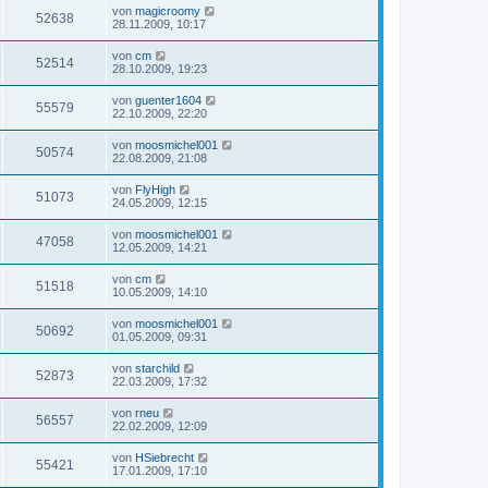
von
magicroomy
52638
28.11.2009, 10:17
von
cm
52514
28.10.2009, 19:23
von
guenter1604
55579
22.10.2009, 22:20
von
moosmichel001
50574
22.08.2009, 21:08
von
FlyHigh
51073
24.05.2009, 12:15
von
moosmichel001
47058
12.05.2009, 14:21
von
cm
51518
10.05.2009, 14:10
von
moosmichel001
50692
01.05.2009, 09:31
von
starchild
52873
22.03.2009, 17:32
von
rneu
56557
22.02.2009, 12:09
von
HSiebrecht
55421
17.01.2009, 17:10