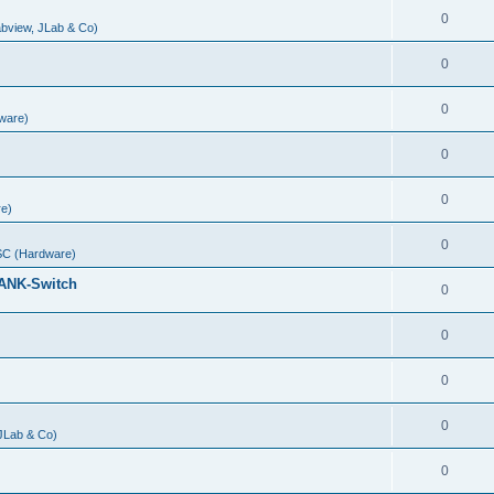
0
abview, JLab & Co)
0
0
ware)
0
0
e)
0
C (Hardware)
ANK-Switch
0
0
0
0
 JLab & Co)
0