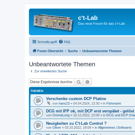
c't-Lab
Das neue Forum für das c't-Lab
Schnellzugriff
FAQ
Foren-Übersicht
Suche
Unbeantwortete Themen
Unbeantwortete Themen
Zur erweiterten Suche
Suche
Erweiterte Suche
THEMEN
Verschenke custom DCP Platine
von
hans23
»
04.04.2024, 13:30
» in
Flohmarkt
DCG mit IFP ok, mit DCP erst verspätet - gelöst 
von
OmmaLong
»
16.12.2022, 23:00
» in
DCG und DCP (Ha
Neuigkeiten zu C't-Lab Control ?
von
Oliver
»
03.10.2022, 18:09
» in
Allgemeines (Software)