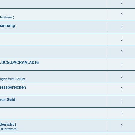
0
0
Hardware)
spannung
0
0
0
DDS,DCG,DACRAM,AD16
0
0
Fragen zum Forum
messbereichen
0
ines Geld
0
0
bericht )
0
(Hardware)