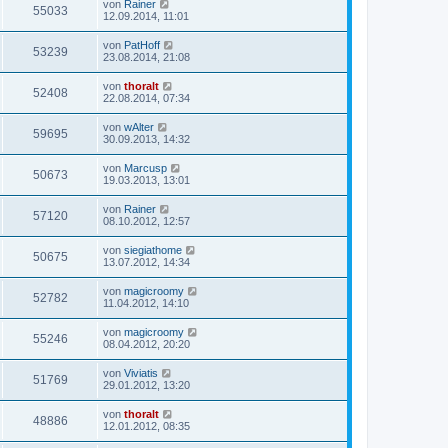
von
Rainer
55033
12.09.2014, 11:01
von
PatHoff
53239
23.08.2014, 21:08
von
thoralt
52408
22.08.2014, 07:34
von
wAlter
59695
30.09.2013, 14:32
von
Marcusp
50673
19.03.2013, 13:01
von
Rainer
57120
08.10.2012, 12:57
von
siegiathome
50675
13.07.2012, 14:34
von
magicroomy
52782
11.04.2012, 14:10
von
magicroomy
55246
08.04.2012, 20:20
von
Viviatis
51769
29.01.2012, 13:20
von
thoralt
48886
12.01.2012, 08:35