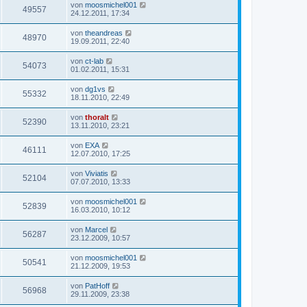
von
moosmichel001
49557
24.12.2011, 17:34
von
theandreas
48970
19.09.2011, 22:40
von
ct-lab
54073
01.02.2011, 15:31
von
dg1vs
55332
18.11.2010, 22:49
von
thoralt
52390
13.11.2010, 23:21
von
EXA
46111
12.07.2010, 17:25
von
Viviatis
52104
07.07.2010, 13:33
von
moosmichel001
52839
16.03.2010, 10:12
von
Marcel
56287
23.12.2009, 10:57
von
moosmichel001
50541
21.12.2009, 19:53
von
PatHoff
56968
29.11.2009, 23:38