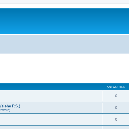
ANTWORTEN
0
(siehe P.S.)
0
rdware)
0