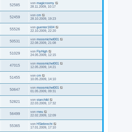
von
magicroomy
52585
28.11.2009, 10:17
von
cm
52459
28.10.2009, 19:23
von
guenter1604
55526
22.10.2009, 22:20
von
moosmichel001
50531
22.08.2009, 21:08
von
FlyHigh
51029
24.05.2009, 12:15
von
moosmichel001
47015
12.05.2009, 14:21
von
cm
51455
10.05.2009, 14:10
von
moosmichel001
50647
01.05.2009, 09:31
von
starchild
52821
22.03.2009, 17:32
von
rneu
56499
22.02.2009, 12:09
von
HSiebrecht
55365
17.01.2009, 17:10