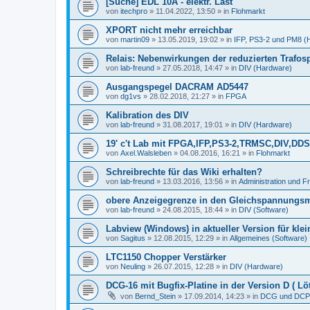
[Suche] EDL 10A - elektr. Last
von
itechpro
»
11.04.2022, 13:50
» in
Flohmarkt
XPORT nicht mehr erreichbar
von
martin09
»
13.05.2019, 19:02
» in
IFP, PS3-2 und PM8 (
Relais: Nebenwirkungen der reduzierten Trafo
von
lab-freund
»
27.05.2018, 14:47
» in
DIV (Hardware)
Ausgangspegel DACRAM AD5447
von
dg1vs
»
28.02.2018, 21:27
» in
FPGA
Kalibration des DIV
von
lab-freund
»
31.08.2017, 19:01
» in
DIV (Hardware)
19' c't Lab mit FPGA,IFP,PS3-2,TRMSC,DIV,
von
Axel.Walsleben
»
04.08.2016, 16:21
» in
Flohmarkt
Schreibrechte für das Wiki erhalten?
von
lab-freund
»
13.03.2016, 13:56
» in
Administration und 
obere Anzeigegrenze in den Gleichspannungs
von
lab-freund
»
24.08.2015, 18:44
» in
DIV (Software)
Labview (Windows) in aktueller Version für kle
von
Sagitus
»
12.08.2015, 12:29
» in
Allgemeines (Software)
LTC1150 Chopper Verstärker
von
Neuling
»
26.07.2015, 12:28
» in
DIV (Hardware)
DCG-16 mit Bugfix-Platine in der Version D ( Löt
von
Bernd_Stein
»
17.09.2014, 14:23
» in
DCG und DCP 