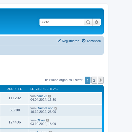
Suche
Erweiterte Suche
Registrieren
Anmelden
1
2
Nächste
Die Suche ergab 79 Treffer
ZUGRIFFE
LETZTER BEITRAG
von
hans23
111292
04.04.2024, 13:30
von
OmmaLong
61798
16.12.2022, 23:00
von
Oliver
124406
03.10.2022, 18:09