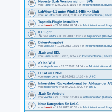
Neueste JLab Version nicht im SVN
von
Rainer
»
12.09.2014, 11:01
» in
Instrumentation (Labvie
LabView 6.1 unter Win8.1-64Bit => läuft
von
PatHoff
»
23.08.2014, 21:08
» in
Instrumentation (Labvi
Tapatalk-Plugin installiert
von
thoralt
»
22.08.2014, 07:34
» in
Administration und Fra
IFP light
von
wAlter
»
30.09.2013, 14:32
» in
Allgemeines (Hardw
Daten-Ausgabe?
von
Marcusp
»
19.03.2013, 13:01
» in
Instrumentation (Labv
JLab und EDL
von
Rainer
»
08.10.2012, 12:57
» in
Instrumentation (Labvie
c't lab Wiki
von
siegiathome
»
13.07.2012, 14:34
» in
Administration un
FPGA im UNI-C
von
magicroomy
»
11.04.2012, 14:10
» in
Uni-C
Inkorrektes Rückgabeformat bei Abfrage der A/
von
magicroomy
»
08.04.2012, 20:20
» in
Uni-C
JLab für Android
von
Viviatis
»
29.01.2012, 13:20
» in
Instrumentation (Labvie
Neue Kategorien für Uni-C
von
thoralt
»
12.01.2012, 08:35
» in
Administration und Fra