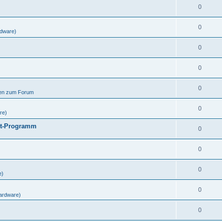
0
0
dware)
0
0
0
gen zum Forum
0
re)
ut-Programm
0
0
0
e)
0
ardware)
0