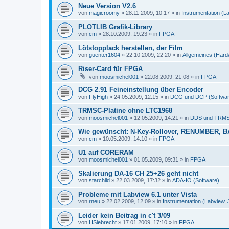
Neue Version V2.6
von
magicroomy
»
28.11.2009, 10:17
» in
Instrumentation (L
PLOTLIB Grafik-Library
von
cm
»
28.10.2009, 19:23
» in
FPGA
Lötstopplack herstellen, der Film
von
guenter1604
»
22.10.2009, 22:20
» in
Allgemeines (Hard
Riser-Card für FPGA
von
moosmichel001
»
22.08.2009, 21:08
» in
FPGA
DCG 2.91 Feineinstellung über Encoder
von
FlyHigh
»
24.05.2009, 12:15
» in
DCG und DCP (Softwar
TRMSC-Platine ohne LTC1968
von
moosmichel001
»
12.05.2009, 14:21
» in
DDS und TRMS
Wie gewünscht: N-Key-Rollover, RENUMBER, B
von
cm
»
10.05.2009, 14:10
» in
FPGA
U1 auf CORERAM
von
moosmichel001
»
01.05.2009, 09:31
» in
FPGA
Skalierung DA-16 CH 25+26 geht nicht
von
starchild
»
22.03.2009, 17:32
» in
ADA-IO (Software)
Probleme mit Labview 6.1 unter Vista
von
rneu
»
22.02.2009, 12:09
» in
Instrumentation (Labview,
Leider kein Beitrag in c't 3/09
von
HSiebrecht
»
17.01.2009, 17:10
» in
FPGA