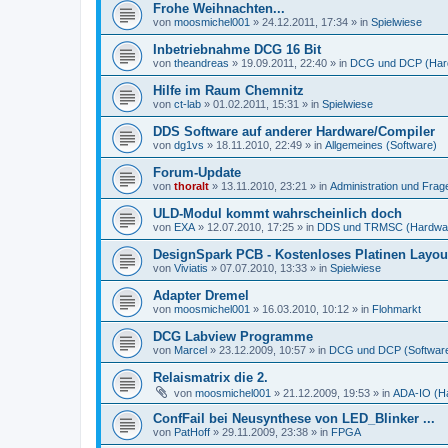
Frohe Weihnachten...
von
moosmichel001
»
24.12.2011, 17:34
» in
Spielwiese
Inbetriebnahme DCG 16 Bit
von
theandreas
»
19.09.2011, 22:40
» in
DCG und DCP (Har
Hilfe im Raum Chemnitz
von
ct-lab
»
01.02.2011, 15:31
» in
Spielwiese
DDS Software auf anderer Hardware/Compiler
von
dg1vs
»
18.11.2010, 22:49
» in
Allgemeines (Software)
Forum-Update
von
thoralt
»
13.11.2010, 23:21
» in
Administration und Fra
ULD-Modul kommt wahrscheinlich doch
von
EXA
»
12.07.2010, 17:25
» in
DDS und TRMSC (Hardwa
DesignSpark PCB - Kostenloses Platinen Layo
von
Viviatis
»
07.07.2010, 13:33
» in
Spielwiese
Adapter Dremel
von
moosmichel001
»
16.03.2010, 10:12
» in
Flohmarkt
DCG Labview Programme
von
Marcel
»
23.12.2009, 10:57
» in
DCG und DCP (Softwar
Relaismatrix die 2.
von
moosmichel001
»
21.12.2009, 19:53
» in
ADA-IO (H
ConfFail bei Neusynthese von LED_Blinker ...
von
PatHoff
»
29.11.2009, 23:38
» in
FPGA