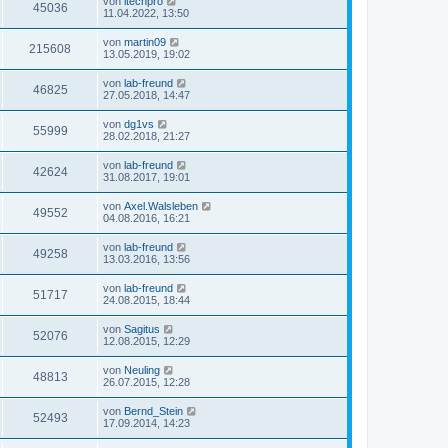
von
itechpro
45036
11.04.2022, 13:50
von
martin09
215608
13.05.2019, 19:02
von
lab-freund
46825
27.05.2018, 14:47
von
dg1vs
55999
28.02.2018, 21:27
von
lab-freund
42624
31.08.2017, 19:01
von
Axel.Walsleben
49552
04.08.2016, 16:21
von
lab-freund
49258
13.03.2016, 13:56
von
lab-freund
51717
24.08.2015, 18:44
von
Sagitus
52076
12.08.2015, 12:29
von
Neuling
48813
26.07.2015, 12:28
von
Bernd_Stein
52493
17.09.2014, 14:23