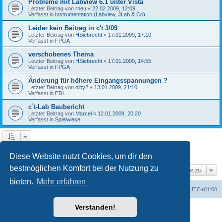
Probleme mit Labview 6.1 unter Vista
Letzter Beitrag von
rneu
«
22.02.2009, 12:09
Verfasst in
Instrumentation (Labview, JLab & Co)
Leider kein Beitrag in c't 3/09
Letzter Beitrag von
HSiebrecht
«
17.01.2009, 17:10
Verfasst in
FPGA
verschobenes Thema
Letzter Beitrag von
HSiebrecht
«
17.01.2009, 14:55
Verfasst in
FPGA
Änderung für höhere Eingangsspannungen ?
Letzter Beitrag von
olby2
«
13.01.2009, 21:10
Verfasst in
EDL
c`t-Lab Baubericht
Letzter Beitrag von
Marcel
«
12.01.2009, 20:20
Verfasst in
Spielwiese
1
2
Nächste
Die Suche ergab 79 Treffer
Diese Website nutzt Cookies, um dir den
bestmöglichen Komfort bei der Nutzung zu
Gehe zu
bieten.
Mehr erfahren
Foren-Übersicht
Alle Cookies löschen
Alle Zeiten sind
UTC+01:00
Verstanden!
Powered by
phpBB
® Forum Software © phpBB Limited
Deutsche Übersetzung durch
phpBB.de