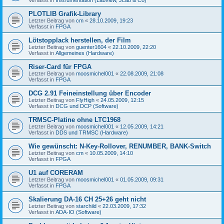
PLOTLIB Grafik-Library
Letzter Beitrag von
cm
«
28.10.2009, 19:23
Verfasst in
FPGA
Lötstopplack herstellen, der Film
Letzter Beitrag von
guenter1604
«
22.10.2009, 22:20
Verfasst in
Allgemeines (Hardware)
Riser-Card für FPGA
Letzter Beitrag von
moosmichel001
«
22.08.2009, 21:08
Verfasst in
FPGA
DCG 2.91 Feineinstellung über Encoder
Letzter Beitrag von
FlyHigh
«
24.05.2009, 12:15
Verfasst in
DCG und DCP (Software)
TRMSC-Platine ohne LTC1968
Letzter Beitrag von
moosmichel001
«
12.05.2009, 14:21
Verfasst in
DDS und TRMSC (Hardware)
Wie gewünscht: N-Key-Rollover, RENUMBER, BANK-Switch
Letzter Beitrag von
cm
«
10.05.2009, 14:10
Verfasst in
FPGA
U1 auf CORERAM
Letzter Beitrag von
moosmichel001
«
01.05.2009, 09:31
Verfasst in
FPGA
Skalierung DA-16 CH 25+26 geht nicht
Letzter Beitrag von
starchild
«
22.03.2009, 17:32
Verfasst in
ADA-IO (Software)