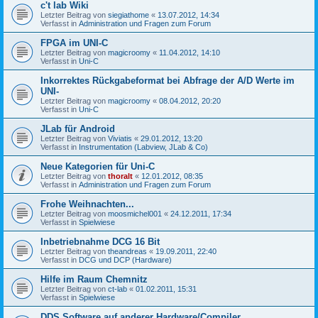
c't lab Wiki
Letzter Beitrag von
siegiathome
«
13.07.2012, 14:34
Verfasst in
Administration und Fragen zum Forum
FPGA im UNI-C
Letzter Beitrag von
magicroomy
«
11.04.2012, 14:10
Verfasst in
Uni-C
Inkorrektes Rückgabeformat bei Abfrage der A/D Werte im
UNI-
Letzter Beitrag von
magicroomy
«
08.04.2012, 20:20
Verfasst in
Uni-C
JLab für Android
Letzter Beitrag von
Viviatis
«
29.01.2012, 13:20
Verfasst in
Instrumentation (Labview, JLab & Co)
Neue Kategorien für Uni-C
Letzter Beitrag von
thoralt
«
12.01.2012, 08:35
Verfasst in
Administration und Fragen zum Forum
Frohe Weihnachten...
Letzter Beitrag von
moosmichel001
«
24.12.2011, 17:34
Verfasst in
Spielwiese
Inbetriebnahme DCG 16 Bit
Letzter Beitrag von
theandreas
«
19.09.2011, 22:40
Verfasst in
DCG und DCP (Hardware)
Hilfe im Raum Chemnitz
Letzter Beitrag von
ct-lab
«
01.02.2011, 15:31
Verfasst in
Spielwiese
DDS Software auf anderer Hardware/Compiler