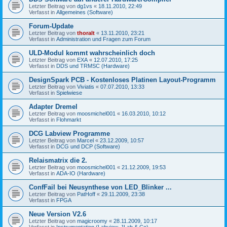
Letzter Beitrag von
dg1vs
«
18.11.2010, 22:49
Verfasst in
Allgemeines (Software)
Forum-Update
Letzter Beitrag von
thoralt
«
13.11.2010, 23:21
Verfasst in
Administration und Fragen zum Forum
ULD-Modul kommt wahrscheinlich doch
Letzter Beitrag von
EXA
«
12.07.2010, 17:25
Verfasst in
DDS und TRMSC (Hardware)
DesignSpark PCB - Kostenloses Platinen Layout-Programm
Letzter Beitrag von
Viviatis
«
07.07.2010, 13:33
Verfasst in
Spielwiese
Adapter Dremel
Letzter Beitrag von
moosmichel001
«
16.03.2010, 10:12
Verfasst in
Flohmarkt
DCG Labview Programme
Letzter Beitrag von
Marcel
«
23.12.2009, 10:57
Verfasst in
DCG und DCP (Software)
Relaismatrix die 2.
Letzter Beitrag von
moosmichel001
«
21.12.2009, 19:53
Verfasst in
ADA-IO (Hardware)
ConfFail bei Neusynthese von LED_Blinker ...
Letzter Beitrag von
PatHoff
«
29.11.2009, 23:38
Verfasst in
FPGA
Neue Version V2.6
Letzter Beitrag von
magicroomy
«
28.11.2009, 10:17
Verfasst in
Instrumentation (Labview, JLab & Co)