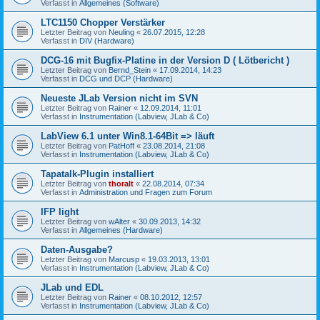
Verfasst in
Allgemeines (Software)
LTC1150 Chopper Verstärker
Letzter Beitrag von
Neuling
«
26.07.2015, 12:28
Verfasst in
DIV (Hardware)
DCG-16 mit Bugfix-Platine in der Version D ( Lötbericht )
Letzter Beitrag von
Bernd_Stein
«
17.09.2014, 14:23
Verfasst in
DCG und DCP (Hardware)
Neueste JLab Version nicht im SVN
Letzter Beitrag von
Rainer
«
12.09.2014, 11:01
Verfasst in
Instrumentation (Labview, JLab & Co)
LabView 6.1 unter Win8.1-64Bit => läuft
Letzter Beitrag von
PatHoff
«
23.08.2014, 21:08
Verfasst in
Instrumentation (Labview, JLab & Co)
Tapatalk-Plugin installiert
Letzter Beitrag von
thoralt
«
22.08.2014, 07:34
Verfasst in
Administration und Fragen zum Forum
IFP light
Letzter Beitrag von
wAlter
«
30.09.2013, 14:32
Verfasst in
Allgemeines (Hardware)
Daten-Ausgabe?
Letzter Beitrag von
Marcusp
«
19.03.2013, 13:01
Verfasst in
Instrumentation (Labview, JLab & Co)
JLab und EDL
Letzter Beitrag von
Rainer
«
08.10.2012, 12:57
Verfasst in
Instrumentation (Labview, JLab & Co)