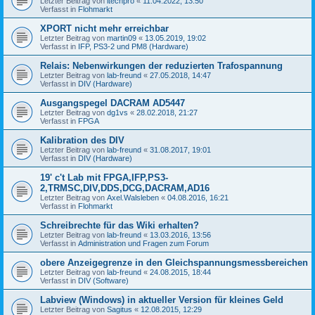
Letzter Beitrag von
itechpro
«
11.04.2022, 13:50
Verfasst in
Flohmarkt
XPORT nicht mehr erreichbar
Letzter Beitrag von
martin09
«
13.05.2019, 19:02
Verfasst in
IFP, PS3-2 und PM8 (Hardware)
Relais: Nebenwirkungen der reduzierten Trafospannung
Letzter Beitrag von
lab-freund
«
27.05.2018, 14:47
Verfasst in
DIV (Hardware)
Ausgangspegel DACRAM AD5447
Letzter Beitrag von
dg1vs
«
28.02.2018, 21:27
Verfasst in
FPGA
Kalibration des DIV
Letzter Beitrag von
lab-freund
«
31.08.2017, 19:01
Verfasst in
DIV (Hardware)
19' c't Lab mit FPGA,IFP,PS3-
2,TRMSC,DIV,DDS,DCG,DACRAM,AD16
Letzter Beitrag von
Axel.Walsleben
«
04.08.2016, 16:21
Verfasst in
Flohmarkt
Schreibrechte für das Wiki erhalten?
Letzter Beitrag von
lab-freund
«
13.03.2016, 13:56
Verfasst in
Administration und Fragen zum Forum
obere Anzeigegrenze in den Gleichspannungsmessbereichen
Letzter Beitrag von
lab-freund
«
24.08.2015, 18:44
Verfasst in
DIV (Software)
Labview (Windows) in aktueller Version für kleines Geld
Letzter Beitrag von
Sagitus
«
12.08.2015, 12:29