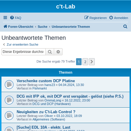
c't-Lab
FAQ
Registrieren
Anmelden
S
Foren-Übersicht
Suche
Unbeantwortete Themen
u
Unbeantwortete Themen
c
Zur erweiterten Suche
h
Suche
Erweiterte Suche
e
1
2
Nächste
Die Suche ergab 79 Treffer
Themen
Verschenke custom DCP Platine
Letzter Beitrag von
hans23
«
04.04.2024, 13:30
Verfasst in
Flohmarkt
DCG mit IFP ok, mit DCP erst verspätet - gelöst (siehe P.S.)
Letzter Beitrag von
OmmaLong
«
16.12.2022, 23:00
Verfasst in
DCG und DCP (Hardware)
Neuigkeiten zu C't-Lab Control ?
Letzter Beitrag von
Oliver
«
03.10.2022, 18:09
Verfasst in
Allgemeines (Software)
[Suche] EDL 10A - elektr. Last