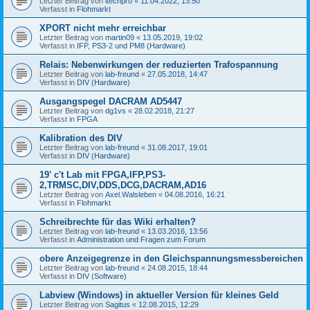
Letzter Beitrag von
itechpro
«
11.04.2022, 13:50
Verfasst in
Flohmarkt
XPORT nicht mehr erreichbar
Letzter Beitrag von
martin09
«
13.05.2019, 19:02
Verfasst in
IFP, PS3-2 und PM8 (Hardware)
Relais: Nebenwirkungen der reduzierten Trafospannung
Letzter Beitrag von
lab-freund
«
27.05.2018, 14:47
Verfasst in
DIV (Hardware)
Ausgangspegel DACRAM AD5447
Letzter Beitrag von
dg1vs
«
28.02.2018, 21:27
Verfasst in
FPGA
Kalibration des DIV
Letzter Beitrag von
lab-freund
«
31.08.2017, 19:01
Verfasst in
DIV (Hardware)
19' c't Lab mit FPGA,IFP,PS3-
2,TRMSC,DIV,DDS,DCG,DACRAM,AD16
Letzter Beitrag von
Axel.Walsleben
«
04.08.2016, 16:21
Verfasst in
Flohmarkt
Schreibrechte für das Wiki erhalten?
Letzter Beitrag von
lab-freund
«
13.03.2016, 13:56
Verfasst in
Administration und Fragen zum Forum
obere Anzeigegrenze in den Gleichspannungsmessbereichen
Letzter Beitrag von
lab-freund
«
24.08.2015, 18:44
Verfasst in
DIV (Software)
Labview (Windows) in aktueller Version für kleines Geld
Letzter Beitrag von
Sagitus
«
12.08.2015, 12:29