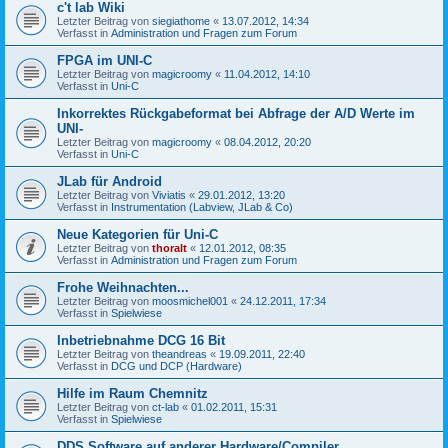
c't lab Wiki
Letzter Beitrag von
siegiathome
«
13.07.2012, 14:34
Verfasst in
Administration und Fragen zum Forum
FPGA im UNI-C
Letzter Beitrag von
magicroomy
«
11.04.2012, 14:10
Verfasst in
Uni-C
Inkorrektes Rückgabeformat bei Abfrage der A/D Werte im
UNI-
Letzter Beitrag von
magicroomy
«
08.04.2012, 20:20
Verfasst in
Uni-C
JLab für Android
Letzter Beitrag von
Viviatis
«
29.01.2012, 13:20
Verfasst in
Instrumentation (Labview, JLab & Co)
Neue Kategorien für Uni-C
Letzter Beitrag von
thoralt
«
12.01.2012, 08:35
Verfasst in
Administration und Fragen zum Forum
Frohe Weihnachten...
Letzter Beitrag von
moosmichel001
«
24.12.2011, 17:34
Verfasst in
Spielwiese
Inbetriebnahme DCG 16 Bit
Letzter Beitrag von
theandreas
«
19.09.2011, 22:40
Verfasst in
DCG und DCP (Hardware)
Hilfe im Raum Chemnitz
Letzter Beitrag von
ct-lab
«
01.02.2011, 15:31
Verfasst in
Spielwiese
DDS Software auf anderer Hardware/Compiler