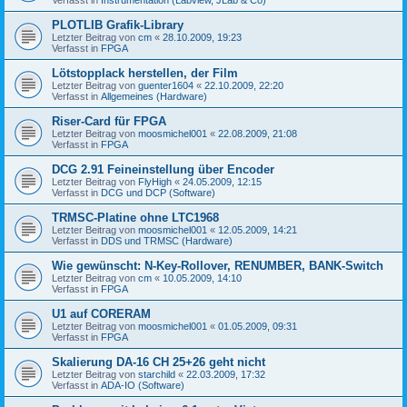
PLOTLIB Grafik-Library
Letzter Beitrag von
cm
«
28.10.2009, 19:23
Verfasst in
FPGA
Lötstopplack herstellen, der Film
Letzter Beitrag von
guenter1604
«
22.10.2009, 22:20
Verfasst in
Allgemeines (Hardware)
Riser-Card für FPGA
Letzter Beitrag von
moosmichel001
«
22.08.2009, 21:08
Verfasst in
FPGA
DCG 2.91 Feineinstellung über Encoder
Letzter Beitrag von
FlyHigh
«
24.05.2009, 12:15
Verfasst in
DCG und DCP (Software)
TRMSC-Platine ohne LTC1968
Letzter Beitrag von
moosmichel001
«
12.05.2009, 14:21
Verfasst in
DDS und TRMSC (Hardware)
Wie gewünscht: N-Key-Rollover, RENUMBER, BANK-Switch
Letzter Beitrag von
cm
«
10.05.2009, 14:10
Verfasst in
FPGA
U1 auf CORERAM
Letzter Beitrag von
moosmichel001
«
01.05.2009, 09:31
Verfasst in
FPGA
Skalierung DA-16 CH 25+26 geht nicht
Letzter Beitrag von
starchild
«
22.03.2009, 17:32
Verfasst in
ADA-IO (Software)