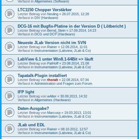
Verfasst in
Allgemeines (Software)
LTC1150 Chopper Verstärker
Letzter Beitrag von
Neuling
«
26.07.2015, 12:28
Verfasst in
DIV (Hardware)
DCG-16 mit Bugfix-Platine in der Version D ( Lötbericht )
Letzter Beitrag von
Bernd_Stein
«
17.09.2014, 14:23
Verfasst in
DCG und DCP (Hardware)
Neueste JLab Version nicht im SVN
Letzter Beitrag von
Rainer
«
12.09.2014, 11:01
Verfasst in
Instrumentation (Labview, JLab & Co)
LabView 6.1 unter Win8.1-64Bit => läuft
Letzter Beitrag von
PatHoff
«
23.08.2014, 21:08
Verfasst in
Instrumentation (Labview, JLab & Co)
Tapatalk-Plugin installiert
Letzter Beitrag von
thoralt
«
22.08.2014, 07:34
Verfasst in
Administration und Fragen zum Forum
IFP light
Letzter Beitrag von
wAlter
«
30.09.2013, 14:32
Verfasst in
Allgemeines (Hardware)
Daten-Ausgabe?
Letzter Beitrag von
Marcusp
«
19.03.2013, 13:01
Verfasst in
Instrumentation (Labview, JLab & Co)
JLab und EDL
Letzter Beitrag von
Rainer
«
08.10.2012, 12:57
Verfasst in
Instrumentation (Labview, JLab & Co)