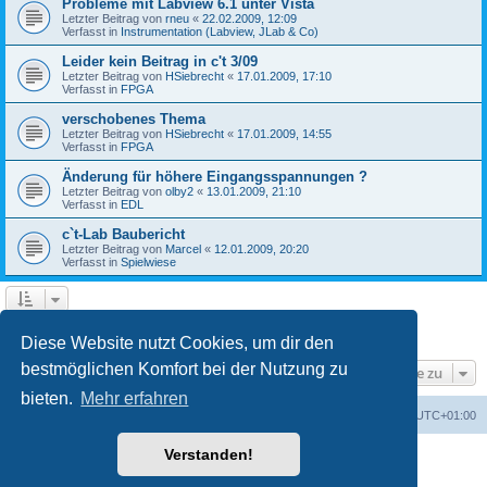
Probleme mit Labview 6.1 unter Vista
Letzter Beitrag von
rneu
«
22.02.2009, 12:09
Verfasst in
Instrumentation (Labview, JLab & Co)
Leider kein Beitrag in c't 3/09
Letzter Beitrag von
HSiebrecht
«
17.01.2009, 17:10
Verfasst in
FPGA
verschobenes Thema
Letzter Beitrag von
HSiebrecht
«
17.01.2009, 14:55
Verfasst in
FPGA
Änderung für höhere Eingangsspannungen ?
Letzter Beitrag von
olby2
«
13.01.2009, 21:10
Verfasst in
EDL
c`t-Lab Baubericht
Letzter Beitrag von
Marcel
«
12.01.2009, 20:20
Verfasst in
Spielwiese
1
2
Nächste
Die Suche ergab 79 Treffer
Diese Website nutzt Cookies, um dir den
bestmöglichen Komfort bei der Nutzung zu
Gehe zu
bieten.
Mehr erfahren
Foren-Übersicht
Alle Cookies löschen
Alle Zeiten sind
UTC+01:00
Verstanden!
Powered by
phpBB
® Forum Software © phpBB Limited
Deutsche Übersetzung durch
phpBB.de