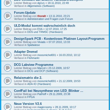
Letzter Beitrag von
dg1vs
«
18.11.2010, 22:49
Verfasst in
Allgemeines (Software)
Forum-Update
Letzter Beitrag von
thoralt
«
13.11.2010, 23:21
Verfasst in
Administration und Fragen zum Forum
ULD-Modul kommt wahrscheinlich doch
Letzter Beitrag von
EXA
«
12.07.2010, 17:25
Verfasst in
DDS und TRMSC (Hardware)
DesignSpark PCB - Kostenloses Platinen Layout-Programm
Letzter Beitrag von
Viviatis
«
07.07.2010, 13:33
Verfasst in
Spielwiese
Adapter Dremel
Letzter Beitrag von
moosmichel001
«
16.03.2010, 10:12
Verfasst in
Flohmarkt
DCG Labview Programme
Letzter Beitrag von
Marcel
«
23.12.2009, 10:57
Verfasst in
DCG und DCP (Software)
Relaismatrix die 2.
Letzter Beitrag von
moosmichel001
«
21.12.2009, 19:53
Verfasst in
ADA-IO (Hardware)
ConfFail bei Neusynthese von LED_Blinker ...
Letzter Beitrag von
PatHoff
«
29.11.2009, 23:38
Verfasst in
FPGA
Neue Version V2.6
Letzter Beitrag von
magicroomy
«
28.11.2009, 10:17
Verfasst in
Instrumentation (Labview, JLab & Co)