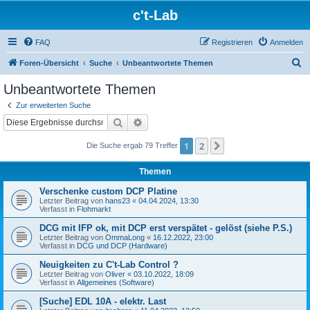
c't-Lab
FAQ
Registrieren
Anmelden
S
Foren-Übersicht
Suche
Unbeantwortete Themen
u
Unbeantwortete Themen
c
Zur erweiterten Suche
h
Suche
Erweiterte Suche
e
1
2
Nächste
Die Suche ergab 79 Treffer
Themen
Verschenke custom DCP Platine
Letzter Beitrag von
hans23
«
04.04.2024, 13:30
Verfasst in
Flohmarkt
DCG mit IFP ok, mit DCP erst verspätet - gelöst (siehe P.S.)
Letzter Beitrag von
OmmaLong
«
16.12.2022, 23:00
Verfasst in
DCG und DCP (Hardware)
Neuigkeiten zu C't-Lab Control ?
Letzter Beitrag von
Oliver
«
03.10.2022, 18:09
Verfasst in
Allgemeines (Software)
[Suche] EDL 10A - elektr. Last