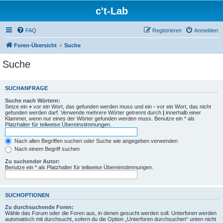
c't-Lab
FAQ
Registrieren
Anmelden
Foren-Übersicht
Suche
Suche
SUCHANFRAGE
Suche nach Wörtern:
Setze ein
+
vor ein Wort, das gefunden werden muss und ein
-
vor ein Wort, das nicht
gefunden werden darf. Verwende mehrere Wörter getrennt durch
|
innerhalb einer
Klammer, wenn nur eines der Wörter gefunden werden muss. Benutze ein * als
Platzhalter für teilweise Übereinstimmungen.
Nach allen Begriffen suchen oder Suche wie angegeben verwenden
Nach einem Begriff suchen
Zu suchender Autor:
Benutze ein * als Platzhalter für teilweise Übereinstimmungen.
SUCHOPTIONEN
Zu durchsuchende Foren:
Wähle das Forum oder die Foren aus, in denen gesucht werden soll. Unterforen werden
automatisch mit durchsucht, sofern du die Option „Unterforen durchsuchen“ unten nicht