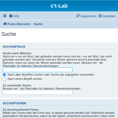
c't-Lab
FAQ
Registrieren
Anmelden
Foren-Übersicht
Suche
Suche
SUCHANFRAGE
Suche nach Wörtern:
Setze ein
+
vor ein Wort, das gefunden werden muss und ein
-
vor ein Wort, das nicht
gefunden werden darf. Verwende mehrere Wörter getrennt durch
|
innerhalb einer
Klammer, wenn nur eines der Wörter gefunden werden muss. Benutze ein * als
Platzhalter für teilweise Übereinstimmungen.
Nach allen Begriffen suchen oder Suche wie angegeben verwenden
Nach einem Begriff suchen
Zu suchender Autor:
Benutze ein * als Platzhalter für teilweise Übereinstimmungen.
SUCHOPTIONEN
Zu durchsuchende Foren:
Wähle das Forum oder die Foren aus, in denen gesucht werden soll. Unterforen werden
automatisch mit durchsucht, sofern du die Option „Unterforen durchsuchen“ unten nicht