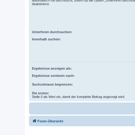
automatisch mit durchsucht, sofern du die Option „Unterforen durchsu
deaktivierst.
Unterforen durchsuchen:
Innerhalb suchen:
Ergebnisse anzeigen als:
Ergebnisse sortieren nach:
Suchzeitraum begrenzen:
Die ersten:
Stelle 0 als Wert ein, damit der komplette Beitrag angezeigt wird.
Foren-Übersicht