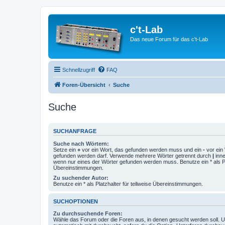
c't-Lab
Das neue Forum für das c't-Lab
Schnellzugriff
FAQ
Foren-Übersicht
Suche
Suche
SUCHANFRAGE
Suche nach Wörtern:
Setze ein
+
vor ein Wort, das gefunden werden muss und ein
-
vor ein 
gefunden werden darf. Verwende mehrere Wörter getrennt durch
|
inne
wenn nur eines der Wörter gefunden werden muss. Benutze ein * als Pla
Übereinstimmungen.
Zu suchender Autor:
Benutze ein * als Platzhalter für teilweise Übereinstimmungen.
SUCHOPTIONEN
Zu durchsuchende Foren:
Wähle das Forum oder die Foren aus, in denen gesucht werden soll. 