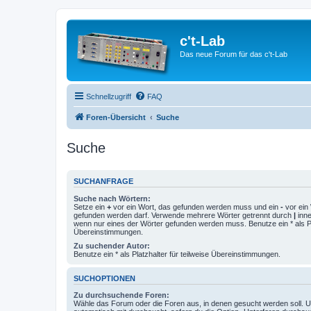
c't-Lab
Das neue Forum für das c't-Lab
Schnellzugriff
FAQ
Foren-Übersicht
Suche
Suche
SUCHANFRAGE
Suche nach Wörtern:
Setze ein
+
vor ein Wort, das gefunden werden muss und ein
-
vor ein 
gefunden werden darf. Verwende mehrere Wörter getrennt durch
|
inne
wenn nur eines der Wörter gefunden werden muss. Benutze ein * als Pla
Übereinstimmungen.
Zu suchender Autor:
Benutze ein * als Platzhalter für teilweise Übereinstimmungen.
SUCHOPTIONEN
Zu durchsuchende Foren:
Wähle das Forum oder die Foren aus, in denen gesucht werden soll. 