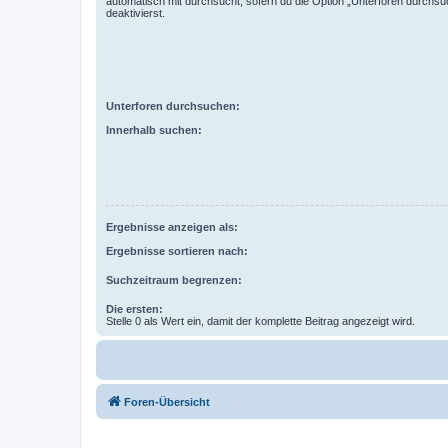
automatisch mit durchsucht, sofern du die Option „Unterforen durchsu
deaktivierst.
Unterforen durchsuchen:
Innerhalb suchen:
Ergebnisse anzeigen als:
Ergebnisse sortieren nach:
Suchzeitraum begrenzen:
Die ersten:
Stelle 0 als Wert ein, damit der komplette Beitrag angezeigt wird.
Foren-Übersicht