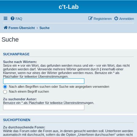
c't-Lab
FAQ
Registrieren
Anmelden
Foren-Übersicht
Suche
Suche
SUCHANFRAGE
Suche nach Wörtern:
Setze ein
+
vor ein Wort, das gefunden werden muss und ein
-
vor ein Wort, das nicht
gefunden werden darf. Verwende mehrere Wörter getrennt durch
|
innerhalb einer
Klammer, wenn nur eines der Wörter gefunden werden muss. Benutze ein * als
Platzhalter für teilweise Übereinstimmungen.
Nach allen Begriffen suchen oder Suche wie angegeben verwenden
Nach einem Begriff suchen
Zu suchender Autor:
Benutze ein * als Platzhalter für teilweise Übereinstimmungen.
SUCHOPTIONEN
Zu durchsuchende Foren:
Wähle das Forum oder die Foren aus, in denen gesucht werden soll. Unterforen werden
automatisch mit durchsucht, sofern du die Option „Unterforen durchsuchen“ unten nicht