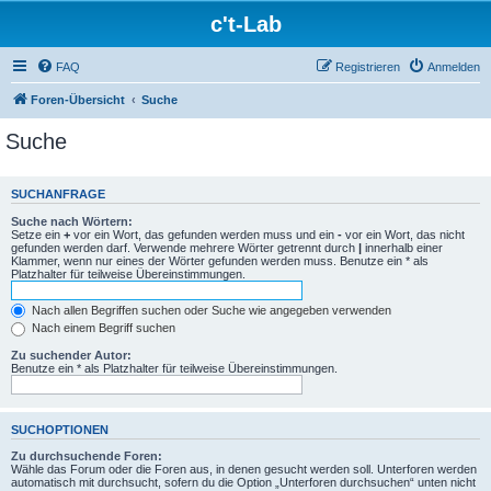
c't-Lab
FAQ
Registrieren
Anmelden
Foren-Übersicht
Suche
Suche
SUCHANFRAGE
Suche nach Wörtern:
Setze ein
+
vor ein Wort, das gefunden werden muss und ein
-
vor ein Wort, das nicht
gefunden werden darf. Verwende mehrere Wörter getrennt durch
|
innerhalb einer
Klammer, wenn nur eines der Wörter gefunden werden muss. Benutze ein * als
Platzhalter für teilweise Übereinstimmungen.
Nach allen Begriffen suchen oder Suche wie angegeben verwenden
Nach einem Begriff suchen
Zu suchender Autor:
Benutze ein * als Platzhalter für teilweise Übereinstimmungen.
SUCHOPTIONEN
Zu durchsuchende Foren:
Wähle das Forum oder die Foren aus, in denen gesucht werden soll. Unterforen werden
automatisch mit durchsucht, sofern du die Option „Unterforen durchsuchen“ unten nicht