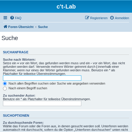
c't-Lab
FAQ
Registrieren
Anmelden
Foren-Übersicht
Suche
Suche
SUCHANFRAGE
Suche nach Wörtern:
Setze ein
+
vor ein Wort, das gefunden werden muss und ein
-
vor ein Wort, das nicht
gefunden werden darf. Verwende mehrere Wörter getrennt durch
|
innerhalb einer
Klammer, wenn nur eines der Wörter gefunden werden muss. Benutze ein * als
Platzhalter für teilweise Übereinstimmungen.
Nach allen Begriffen suchen oder Suche wie angegeben verwenden
Nach einem Begriff suchen
Zu suchender Autor:
Benutze ein * als Platzhalter für teilweise Übereinstimmungen.
SUCHOPTIONEN
Zu durchsuchende Foren:
Wähle das Forum oder die Foren aus, in denen gesucht werden soll. Unterforen werden
automatisch mit durchsucht, sofern du die Option „Unterforen durchsuchen“ unten nicht