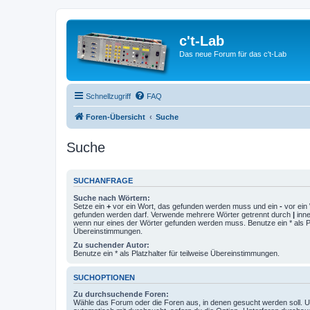
c't-Lab
Das neue Forum für das c't-Lab
Schnellzugriff
FAQ
Foren-Übersicht
Suche
Suche
SUCHANFRAGE
Suche nach Wörtern:
Setze ein
+
vor ein Wort, das gefunden werden muss und ein
-
vor ein 
gefunden werden darf. Verwende mehrere Wörter getrennt durch
|
inne
wenn nur eines der Wörter gefunden werden muss. Benutze ein * als Pla
Übereinstimmungen.
Zu suchender Autor:
Benutze ein * als Platzhalter für teilweise Übereinstimmungen.
SUCHOPTIONEN
Zu durchsuchende Foren:
Wähle das Forum oder die Foren aus, in denen gesucht werden soll. 