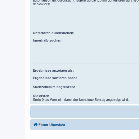
automatisch mit durchsucht, sofern du die Option „Unterforen durchsu
deaktivierst.
Unterforen durchsuchen:
Innerhalb suchen:
Ergebnisse anzeigen als:
Ergebnisse sortieren nach:
Suchzeitraum begrenzen:
Die ersten:
Stelle 0 als Wert ein, damit der komplette Beitrag angezeigt wird.
Foren-Übersicht