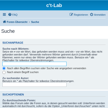
c't-Lab
FAQ
Registrieren
Anmelden
Foren-Übersicht
Suche
Suche
SUCHANFRAGE
Suche nach Wörtern:
Setze ein
+
vor ein Wort, das gefunden werden muss und ein
-
vor ein Wort, das nicht
gefunden werden darf. Verwende mehrere Wörter getrennt durch
|
innerhalb einer
Klammer, wenn nur eines der Wörter gefunden werden muss. Benutze ein * als
Platzhalter für teilweise Übereinstimmungen.
Nach allen Begriffen suchen oder Suche wie angegeben verwenden
Nach einem Begriff suchen
Zu suchender Autor:
Benutze ein * als Platzhalter für teilweise Übereinstimmungen.
SUCHOPTIONEN
Zu durchsuchende Foren:
Wähle das Forum oder die Foren aus, in denen gesucht werden soll. Unterforen werden
automatisch mit durchsucht, sofern du die Option „Unterforen durchsuchen“ unten nicht