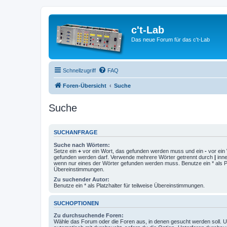
c't-Lab
Das neue Forum für das c't-Lab
Schnellzugriff
FAQ
Foren-Übersicht
Suche
Suche
SUCHANFRAGE
Suche nach Wörtern:
Setze ein
+
vor ein Wort, das gefunden werden muss und ein
-
vor ein 
gefunden werden darf. Verwende mehrere Wörter getrennt durch
|
inne
wenn nur eines der Wörter gefunden werden muss. Benutze ein * als Pla
Übereinstimmungen.
Zu suchender Autor:
Benutze ein * als Platzhalter für teilweise Übereinstimmungen.
SUCHOPTIONEN
Zu durchsuchende Foren:
Wähle das Forum oder die Foren aus, in denen gesucht werden soll. 