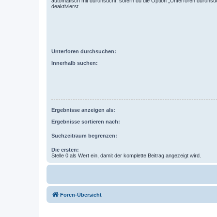
automatisch mit durchsucht, sofern du die Option „Unterforen durchsu
deaktivierst.
Unterforen durchsuchen:
Innerhalb suchen:
Ergebnisse anzeigen als:
Ergebnisse sortieren nach:
Suchzeitraum begrenzen:
Die ersten:
Stelle 0 als Wert ein, damit der komplette Beitrag angezeigt wird.
Foren-Übersicht