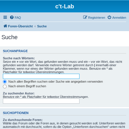
c't-Lab
FAQ
Registrieren
Anmelden
Foren-Übersicht
Suche
Suche
SUCHANFRAGE
Suche nach Wörtern:
Setze ein
+
vor ein Wort, das gefunden werden muss und ein
-
vor ein Wort, das nicht
gefunden werden darf. Verwende mehrere Wörter getrennt durch
|
innerhalb einer
Klammer, wenn nur eines der Wörter gefunden werden muss. Benutze ein * als
Platzhalter für teilweise Übereinstimmungen.
Nach allen Begriffen suchen oder Suche wie angegeben verwenden
Nach einem Begriff suchen
Zu suchender Autor:
Benutze ein * als Platzhalter für teilweise Übereinstimmungen.
SUCHOPTIONEN
Zu durchsuchende Foren:
Wähle das Forum oder die Foren aus, in denen gesucht werden soll. Unterforen werden
automatisch mit durchsucht, sofern du die Option „Unterforen durchsuchen“ unten nicht