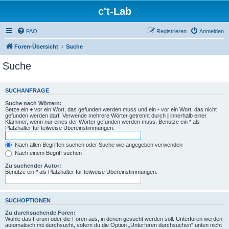
c't-Lab
FAQ
Registrieren
Anmelden
Foren-Übersicht
Suche
Suche
SUCHANFRAGE
Suche nach Wörtern:
Setze ein
+
vor ein Wort, das gefunden werden muss und ein
-
vor ein Wort, das nicht
gefunden werden darf. Verwende mehrere Wörter getrennt durch
|
innerhalb einer
Klammer, wenn nur eines der Wörter gefunden werden muss. Benutze ein * als
Platzhalter für teilweise Übereinstimmungen.
Nach allen Begriffen suchen oder Suche wie angegeben verwenden
Nach einem Begriff suchen
Zu suchender Autor:
Benutze ein * als Platzhalter für teilweise Übereinstimmungen.
SUCHOPTIONEN
Zu durchsuchende Foren:
Wähle das Forum oder die Foren aus, in denen gesucht werden soll. Unterforen werden
automatisch mit durchsucht, sofern du die Option „Unterforen durchsuchen“ unten nicht