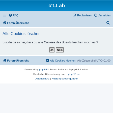
c't-Lab
FAQ
Registrieren
Anmelden
S
Foren-Übersicht
u
Alle Cookies löschen
c
h
Bist du dir sicher, dass du alle Cookies des Boards löschen möchtest?
e
Foren-Übersicht
Alle Cookies löschen
Alle Zeiten sind
UTC+01:00
Powered by
phpBB
® Forum Software © phpBB Limited
Deutsche Übersetzung durch
phpBB.de
Datenschutz
|
Nutzungsbedingungen