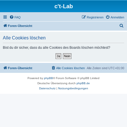
c't-Lab
FAQ
Registrieren
Anmelden
S
Foren-Übersicht
u
Alle Cookies löschen
c
h
Bist du dir sicher, dass du alle Cookies des Boards löschen möchtest?
e
Foren-Übersicht
Alle Cookies löschen
Alle Zeiten sind
UTC+01:00
Powered by
phpBB
® Forum Software © phpBB Limited
Deutsche Übersetzung durch
phpBB.de
Datenschutz
|
Nutzungsbedingungen