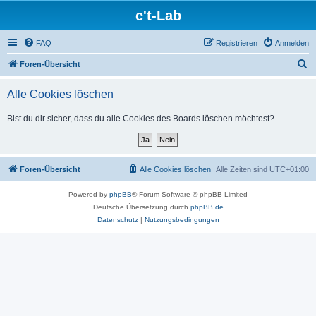
c't-Lab
FAQ
Registrieren
Anmelden
S
Foren-Übersicht
u
Alle Cookies löschen
c
h
Bist du dir sicher, dass du alle Cookies des Boards löschen möchtest?
e
Foren-Übersicht
Alle Cookies löschen
Alle Zeiten sind
UTC+01:00
Powered by
phpBB
® Forum Software © phpBB Limited
Deutsche Übersetzung durch
phpBB.de
Datenschutz
|
Nutzungsbedingungen