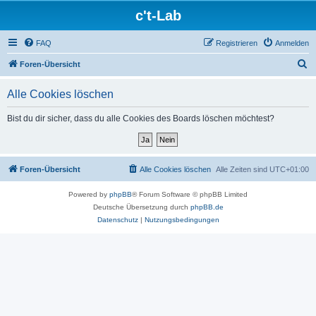
c't-Lab
FAQ
Registrieren
Anmelden
S
Foren-Übersicht
u
Alle Cookies löschen
c
h
Bist du dir sicher, dass du alle Cookies des Boards löschen möchtest?
e
Foren-Übersicht
Alle Cookies löschen
Alle Zeiten sind
UTC+01:00
Powered by
phpBB
® Forum Software © phpBB Limited
Deutsche Übersetzung durch
phpBB.de
Datenschutz
|
Nutzungsbedingungen