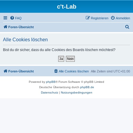
c't-Lab
FAQ
Registrieren
Anmelden
S
Foren-Übersicht
u
Alle Cookies löschen
c
h
Bist du dir sicher, dass du alle Cookies des Boards löschen möchtest?
e
Foren-Übersicht
Alle Cookies löschen
Alle Zeiten sind
UTC+01:00
Powered by
phpBB
® Forum Software © phpBB Limited
Deutsche Übersetzung durch
phpBB.de
Datenschutz
|
Nutzungsbedingungen