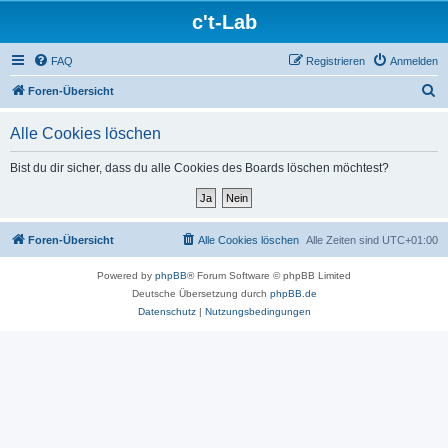
c't-Lab
FAQ
Registrieren
Anmelden
S
Foren-Übersicht
u
Alle Cookies löschen
c
h
Bist du dir sicher, dass du alle Cookies des Boards löschen möchtest?
e
Foren-Übersicht
Alle Cookies löschen
Alle Zeiten sind
UTC+01:00
Powered by
phpBB
® Forum Software © phpBB Limited
Deutsche Übersetzung durch
phpBB.de
Datenschutz
|
Nutzungsbedingungen