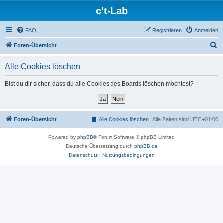
c't-Lab
FAQ
Registrieren
Anmelden
S
Foren-Übersicht
u
Alle Cookies löschen
c
h
Bist du dir sicher, dass du alle Cookies des Boards löschen möchtest?
e
Foren-Übersicht
Alle Cookies löschen
Alle Zeiten sind
UTC+01:00
Powered by
phpBB
® Forum Software © phpBB Limited
Deutsche Übersetzung durch
phpBB.de
Datenschutz
|
Nutzungsbedingungen