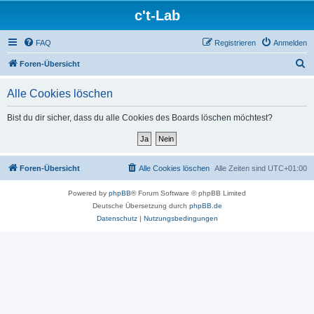
c't-Lab
FAQ
Registrieren
Anmelden
S
Foren-Übersicht
u
Alle Cookies löschen
c
h
Bist du dir sicher, dass du alle Cookies des Boards löschen möchtest?
e
Foren-Übersicht
Alle Cookies löschen
Alle Zeiten sind
UTC+01:00
Powered by
phpBB
® Forum Software © phpBB Limited
Deutsche Übersetzung durch
phpBB.de
Datenschutz
|
Nutzungsbedingungen