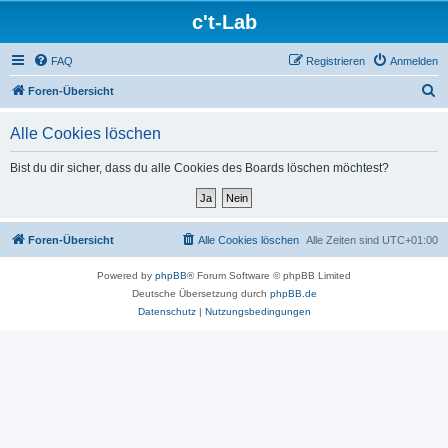
c't-Lab
FAQ
Registrieren
Anmelden
S
Foren-Übersicht
u
Alle Cookies löschen
c
h
Bist du dir sicher, dass du alle Cookies des Boards löschen möchtest?
e
Foren-Übersicht
Alle Cookies löschen
Alle Zeiten sind
UTC+01:00
Powered by
phpBB
® Forum Software © phpBB Limited
Deutsche Übersetzung durch
phpBB.de
Datenschutz
|
Nutzungsbedingungen