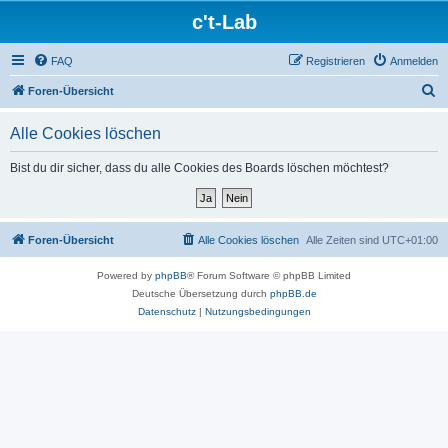
c't-Lab
FAQ
Registrieren
Anmelden
S
Foren-Übersicht
u
Alle Cookies löschen
c
h
Bist du dir sicher, dass du alle Cookies des Boards löschen möchtest?
e
Foren-Übersicht
Alle Cookies löschen
Alle Zeiten sind
UTC+01:00
Powered by
phpBB
® Forum Software © phpBB Limited
Deutsche Übersetzung durch
phpBB.de
Datenschutz
|
Nutzungsbedingungen