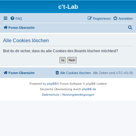
c't-Lab
FAQ
Registrieren
Anmelden
S
Foren-Übersicht
u
Alle Cookies löschen
c
h
Bist du dir sicher, dass du alle Cookies des Boards löschen möchtest?
e
Foren-Übersicht
Alle Cookies löschen
Alle Zeiten sind
UTC+01:00
Powered by
phpBB
® Forum Software © phpBB Limited
Deutsche Übersetzung durch
phpBB.de
Datenschutz
|
Nutzungsbedingungen