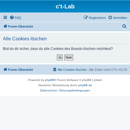
c't-Lab
FAQ
Registrieren
Anmelden
S
Foren-Übersicht
u
Alle Cookies löschen
c
h
Bist du dir sicher, dass du alle Cookies des Boards löschen möchtest?
e
Foren-Übersicht
Alle Cookies löschen
Alle Zeiten sind
UTC+01:00
Powered by
phpBB
® Forum Software © phpBB Limited
Deutsche Übersetzung durch
phpBB.de
Datenschutz
|
Nutzungsbedingungen