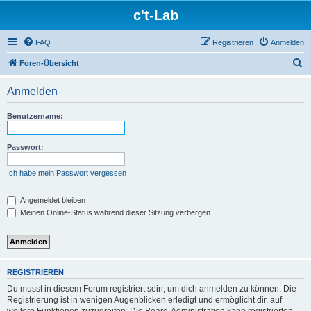
c't-Lab
FAQ
Registrieren
Anmelden
S
Foren-Übersicht
u
Anmelden
c
h
Benutzername:
e
Passwort:
Ich habe mein Passwort vergessen
Angemeldet bleiben
Meinen Online-Status während dieser Sitzung verbergen
REGISTRIEREN
Du musst in diesem Forum registriert sein, um dich anmelden zu können. Die
Registrierung ist in wenigen Augenblicken erledigt und ermöglicht dir, auf
weitere Funktionen zuzugreifen. Die Board-Administration kann registrierten